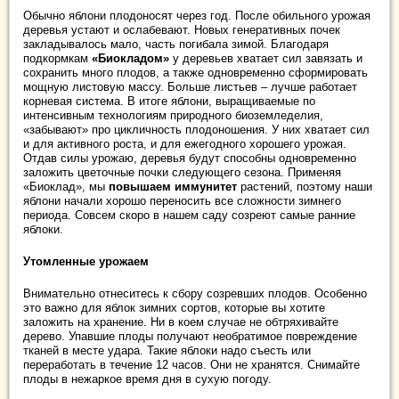
Обычно яблони плодоносят через год. После обильного урожая
деревья устают и ослабевают. Новых генеративных почек
закладывалось мало, часть погибала зимой. Благодаря
подкормкам
«Биокладом»
у деревьев хватает сил завязать и
сохранить много плодов, а также одновременно сформировать
мощную листовую массу. Больше листьев – лучше работает
корневая система. В итоге яблони, выращиваемые по
интенсивным технологиям природного биоземледелия,
«забывают» про цикличность плодоношения. У них хватает сил
и для активного роста, и для ежегодного хорошего урожая.
Отдав силы урожаю, деревья будут способны одновременно
заложить цветочные почки следующего сезона. Применяя
«Биоклад», мы
повышаем иммунитет
растений, поэтому наши
яблони начали хорошо переносить все сложности зимнего
периода. Совсем скоро в нашем саду созреют самые ранние
яблоки.
Утомленные урожаем
Внимательно отнеситесь к сбору созревших плодов. Особенно
это важно для яблок зимних сортов, которые вы хотите
заложить на хранение. Ни в коем случае не обтряхивайте
дерево. Упавшие плоды получают необратимое повреждение
тканей в месте удара. Такие яблоки надо съесть или
переработать в течение 12 часов. Они не хранятся. Снимайте
плоды в нежаркое время дня в сухую погоду.