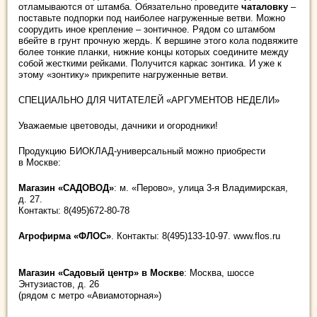
отламываются от штамба. Обязательно проведите
чаталовку
–
поставьте подпорки под наиболее нагруженные ветви. Можно
соорудить иное крепление – зонтичное. Рядом со штамбом
вбейте в грунт прочную жердь. К вершине этого кола подвяжите
более тонкие планки, нижние концы которых соедините между
собой жесткими рейками. Получится каркас зонтика. И уже к
этому «зонтику» прикрепите нагруженные ветви.
СПЕЦИАЛЬНО ДЛЯ ЧИТАТЕЛЕЙ «АРГУМЕНТОВ НЕДЕЛИ»
Уважаемые цветоводы, дачники и огородники!
Продукцию БИОКЛАД-универсальный можно приобрести
в Москве:
Магазин «САДОВОД»
: м. «Перово», улица 3-я Владимирская,
д. 27.
Контакты: 8(495)672-80-78
Агрофирма «ФЛОС»
. Контакты: 8(495)133-10-97. www.flos.ru
Магазин «Садовый центр» в Москве
: Москва, шоссе
Энтузиастов, д. 26
(рядом с метро «Авиамоторная»)