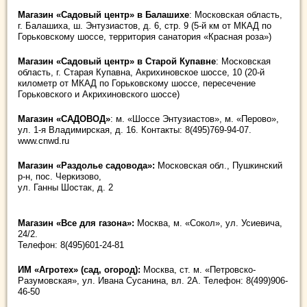
Магазин «Садовый центр»
в Балашихе
: Московская область,
г. Балашиха, ш. Энтузиастов, д. 6, стр. 9 (5-й км от МКАД по
Горьковскому шоссе, территория санатория «Красная роза»)
Магазин «Садовый центр» в Старой Купавне
: Московская
область, г. Старая Купавна, Акрихиновское шоссе, 10 (20-й
километр от МКАД по Горьковскому шоссе, пересечение
Горьковского и Акрихиновского шоссе)
Магазин «САДОВОД»
: м. «Шоссе Энтузиастов», м. «Перово»,
ул. 1-я Владимирская, д. 16. Контакты: 8(495)769-94-07.
www.cnwd.ru
Магазин «Раздолье садовода»:
Московская обл., Пушкинский
р-н, пос. Черкизово,
ул. Ганны Шостак, д. 2
Магазин «Все для газона»:
Москва, м. «Сокол», ул. Усиевича,
24/2.
Телефон: 8(495)601-24-81
ИМ «Агротех» (сад, огород):
Москва, ст. м. «Петровско-
Разумовская», ул. Ивана Сусанина, вл. 2А. Телефон: 8(499)906-
46-50