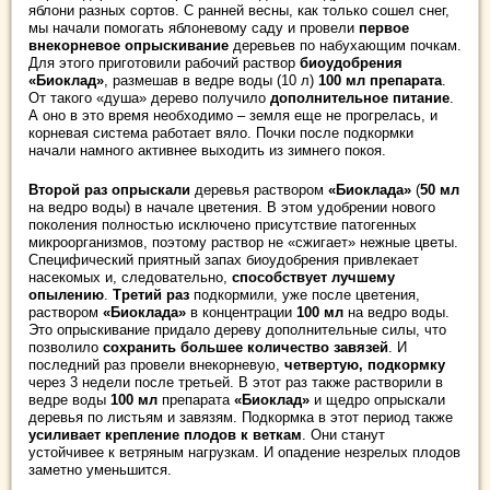
яблони разных сортов. С ранней весны, как только сошел снег,
мы начали помогать яблоневому саду и провели
первое
внекорневое опрыскивание
деревьев по набухающим почкам.
Для этого приготовили рабочий раствор
биоудобрения
«Биоклад»
, размешав в ведре воды (10 л)
100 мл препарата
.
От такого «душа» дерево получило
дополнительное питание
.
А оно в это время необходимо – земля еще не прогрелась, и
корневая система работает вяло. Почки после подкормки
начали намного активнее выходить из зимнего покоя.
Второй раз опрыскали
деревья раствором
«Биоклада»
(
50 мл
на ведро воды) в начале цветения. В этом удобрении нового
поколения полностью исключено присутствие патогенных
микроорганизмов, поэтому раствор не «сжигает» нежные цветы.
Специфический приятный запах биоудобрения привлекает
насекомых и, следовательно,
способствует лучшему
опылению
.
Третий раз
подкормили, уже после цветения,
раствором
«Биоклада»
в концентрации
100 мл
на ведро воды.
Это опрыскивание придало дереву дополнительные силы, что
позволило
сохранить большее количество завязей
. И
последний раз провели внекорневую,
четвертую, подкормку
через 3 недели после третьей. В этот раз также растворили в
ведре воды
100 мл
препарата
«Биоклад»
и щедро опрыскали
деревья по листьям и завязям. Подкормка в этот период также
усиливает крепление плодов к веткам
. Они станут
устойчивее к ветряным нагрузкам. И опадение незрелых плодов
заметно уменьшится.