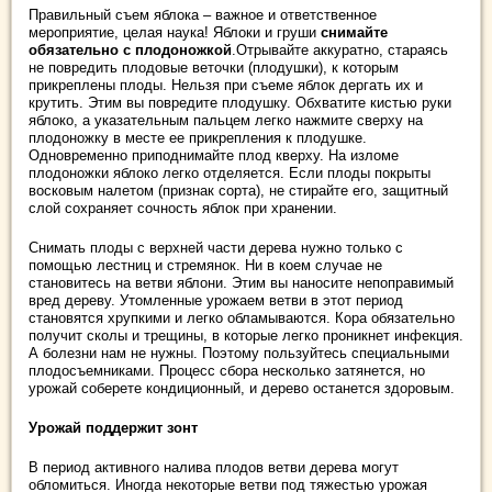
Правильный съем яблока – важное и ответственное
мероприятие, целая наука! Яблоки и груши
снимайте
обязательно с плодоножкой
.Отрывайте аккуратно, стараясь
не повредить плодовые веточки (плодушки), к которым
прикреплены плоды. Нельзя при съеме яблок дергать их и
крутить. Этим вы повредите плодушку. Обхватите кистью руки
яблоко, а указательным пальцем легко нажмите сверху на
плодоножку в месте ее прикрепления к плодушке.
Одновременно приподнимайте плод кверху. На изломе
плодоножки яблоко легко отделяется. Если плоды покрыты
восковым налетом (признак сорта), не стирайте его, защитный
слой сохраняет сочность яблок при хранении.
Снимать плоды с верхней части дерева нужно только с
помощью лестниц и стремянок. Ни в коем случае не
становитесь на ветви яблони. Этим вы наносите непоправимый
вред дереву. Утомленные урожаем ветви в этот период
становятся хрупкими и легко обламываются. Кора обязательно
получит сколы и трещины, в которые легко проникнет инфекция.
А болезни нам не нужны. Поэтому пользуйтесь специальными
плодосъемниками. Процесс сбора несколько затянется, но
урожай соберете кондиционный, и дерево останется здоровым.
Урожай поддержит зонт
В период активного налива плодов ветви дерева могут
обломиться. Иногда некоторые ветви под тяжестью урожая