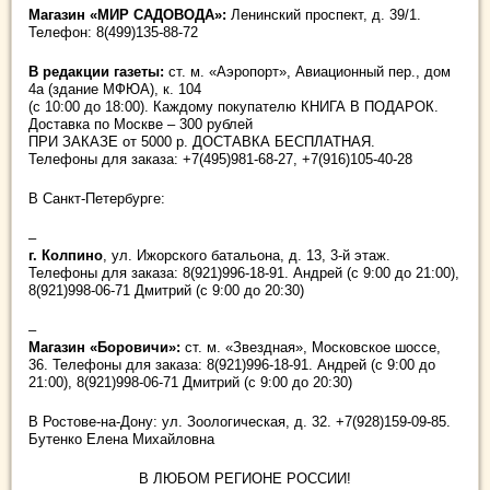
Магазин «МИР САДОВОДА»:
Ленинский проспект, д. 39/1.
Телефон: 8(499)135-88-72
В редакции газеты:
ст. м. «Аэропорт», Авиационный пер., дом
4а (здание МФЮА), к. 104
(с 10:00 до 18:00). Каждому покупателю КНИГА В ПОДАРОК.
Доставка по Москве – 300 рублей
ПРИ ЗАКАЗЕ от 5000 р. ДОСТАВКА БЕСПЛАТНАЯ.
Телефоны для заказа: +7(495)981-68-27, +7(916)105-40-28
В Санкт-Петербурге:
–
г. Колпино
, ул. Ижорского батальона, д. 13, 3-й этаж.
Телефоны для заказа: 8(921)996-18-91. Андрей (с 9:00 до 21:00),
8(921)998-06-71 Дмитрий (с 9:00 до 20:30)
–
Магазин «Боровичи»:
ст. м. «Звездная», Московское шоссе,
36. Телефоны для заказа: 8(921)996-18-91. Андрей (с 9:00 до
21:00), 8(921)998-06-71 Дмитрий (с 9:00 до 20:30)
В Ростове-на-Дону: ул. Зоологическая, д. 32. +7(928)159-09-85.
Бутенко Елена Михайловна
В ЛЮБОМ РЕГИОНЕ РОССИИ!