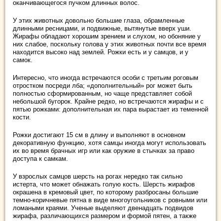
оканчивающегося пучком длинных волос.
У этих животных довольно большие глаза, обрамленные
длинными ресницами, и подвижные, вытянутые вверх уши.
Жирафы обладают хорошим зрением и слухом, но обоняние у
них слабое, поскольку голова у этих животных почти все время
находится высоко над землей. Рожки есть и у самцов, и у
самок.
Интересно, что иногда встречаются особи с третьим роговым
отростком посреди лба; «дополнительный» рог может быть
полностью сформированным, но чаще представляет собой
небольшой бугорок. Крайне редко, но встречаются жирафы и с
пятью рожками: дополнительная их пара вырастает из теменной
кости.
Рожки достигают 15 см в длину и выполняют в основном
декоративную функцию, хотя самцы иногда могут использовать
их во время брачных игр или как оружие в стычках за право
доступа к самкам.
У взрослых самцов шерсть на рогах нередко так сильно
истерта, что может обнажать голую кость. Шерсть жирафов
окрашена в кремовый цвет, по которому разбросаны большие
темно-коричневые пятна в виде многоугольников с ровными или
ломаными краями. Ученые выделяют двенадцать подвидов
жирафа, различающихся размером и формой пятен, а также