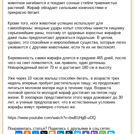
животное нагибается и поедает сочные стебли травянистых
растений. Жираф обладает сильными конечностями и
прекрасно бегает.
Кроме того, ноги животное успешно использует для
самообороны: мощные удары копыт способны нанести хищнику
серьезнейшие раны, поэтому от здоровых взрослых жирафов
даже львы предпочитают держаться подальше. В целом,
однако, это спокойные и миролюбивые существа, которые легко
уживаются с другими животными, если те их не беспокоят.
Беременность самки жирафа длится в среднем 465 дней, после
чего на свет появляется, как правило, один детеныш.
Новорожденный весит 70 кг и достигает 180 см в высоту.
Уже через 10 часов малыш способен бегать, в возрасте трех
недель впервые пробует растительную пищу, но продолжает
питаться молоком матери еще в течение года. Возраста
половой зрелости молодой жираф достигает на пятом году
жизни. В зоопарках представители этого вида доживают до 30
лет, и ученые предполагают, что в естественных условиях
жирафы живут примерно столько же.
https://www.youtube.com/watch?v=bwB1HgB-uOQ
Понравилась статья? Поделись с друзьями в соц.сетях: