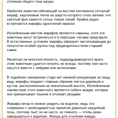
оттенком общего тона шкуры.
Наиболее известен обитающий на востоке континента сетчатый
жираф, каштановые пятна на шерсти которого столь велики, что
светлый фон кажется сетью тонких линий. Крайне редко
встречаются жирафы однотонной окраски.
Излюбленным местом жирафов являются саванны, хотя эти
животные могут встречаться и в поросших лесами предгорьях.
В естественных условиях жирафы образуют насчитывающие до
полусотни особей группы под предводительством старшей
самки.
Несмотря на многочисленность, подкрадывающегося врага
этим животным удается почуять не всегда, поэтому они часто
пасутся вместе с зебрами или антилопами.
В подобном смешанном стаде нет никакой конкуренции за пищу,
ведь жирафы поедают главным образом листья деревьев и
кустов, расположенные на значительной высоте. Излюбленным
лакомством этого животного являются побеги акации, которые
оно прихватывает языком и отсекает резцами.
Жирафа нечасто можно увидеть на водопое, ведь это
сопряжено с необходимостью принятия довольно неудобной
позы, поэтому пьет он не часто, но помногу — чтобы реже
наведываться к водопою. Иногда для утоления жажды