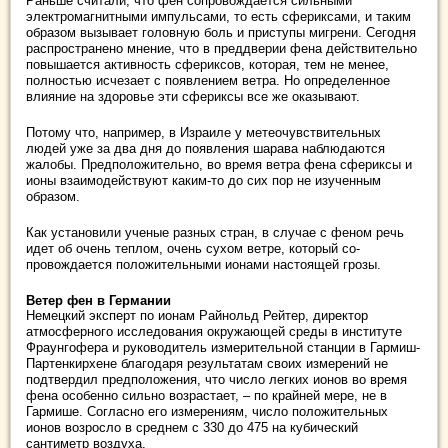
Раньше считали, что фен сопровождается сильными
электромагнитными импульсами, то есть сфериксами, и таким
образом вызывает головную боль и приступы миг­рени. Сегодня
распространено мнение, что в преддверии фена действительно
повышается активность сфериксов, которая, тем не менее,
полностью исчезает с появлением ветра. Но определенное
влияние на здоровье эти сфериксы все же оказывают.
Потому что, например, в Израиле у метеочувствительных
людей уже за два дня до появления шарава наблюдаются
жалобы. Предположительно, во вре­мя ветра фена сфериксы и
ионы взаимодействуют каким-то до сих пор не изученным
образом.
Как установили ученые разных стран, в случае с феном речь
идет об очень теплом, очень сухом ветре, который со­
провождается положительными ионами настоящей грозы.
Ветер фен в Германии
Немецкий эксперт по ионам Райнольд Рейтер, директор
атмосферного исследования окружающей среды в инсти­туте
Фраунгофера и руководитель измерительной станции в Гармиш-
Партенкирхене благодаря результатам своих измерений не
подтвердил предположения, что число лег­ких ионов во время
фена особенно сильно возрастает, – по крайней мере, не в
Гармише. Согласно его измерени­ям, число положительных
ионов возросло в среднем с 330 до 475 на кубический
сантиметр воздуха.