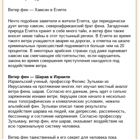
Ветер фен — Хамсин в Египте
Нечто подобное заметили и жители Египта, где периодиче­ски
дует ветер хамсин, североафриканский брат фена. Загадочная
природа Египта хранит в себе много тайн, и ветер фен также
вносит некие тайны в этот пустынный регион. В Египте во время
такого ветра учащаются аварии на доро­гах, а отметка на шкале
криминальных происшествий под­нимается больше чем на 20
процентов. В некоторых араб­ских странах суд даже оценивает
хамсин как смягчающее обстоятельство, если нарушитель
закона во время совер­шения преступления находился под
воздействием ветра.
Ветер фен — Шарав в Израиле
Израильский ученый, профессор Феликс Зульман из
Иерусалима на протяжении многих лет изучал местный аналог
ветра фена, шарав. Согласно его данным, речь идет о сильно
заряженном ионами ветре, берущем свое начало в несколько
иных топографических и климатических усло­виях, нежели
альпийский фен. Зульман описал такие ре­зультаты
воздействия шарава на людей, как депрессию, рассеянность,
бессонницу и состояние напряжения. Со­гласно профессору
Зульману, ветер фен, или шарав, оказывает воздействие на
всю гормональную систему человека.
Ветер фен таинственный и его секрет для человека пока