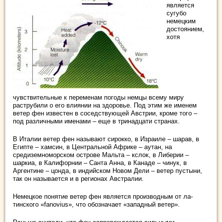
является
сугубо
немецким
достоя­нием,
хотя
чувствительные к переменам погоды немцы всему миру
раструбили о его влиянии на здоровье. Под этим же именем
ветер фен известен в соседствующей Австрии, кроме того –
под различными именами – еще в тринад­цати странах.
В Италии ветер фен называют сирокко, в Израиле – шарав, в
Египте – хамсин, в Центральной Африке – аутан, на
средиземноморском острове Мальта – кслок, в Либерии –
шаркиа, в Калифорнии – Санта Анна, в Канаде – чинук, в
Аргентине – цонда, в индийском Новом Дели – ветер пустыни,
так он называется и в регионах Австралии.
Немецкое понятие ветер фен является производным от ла­
тинского «fanovius», что обозначает «западный ветер».