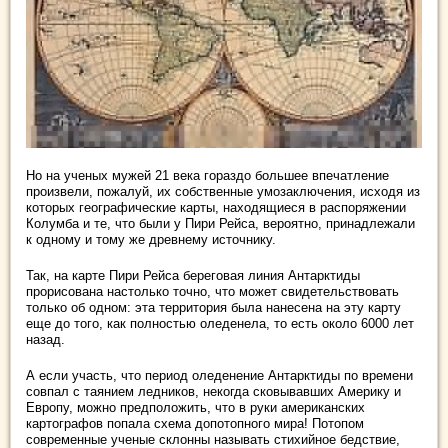
Но на ученых мужей 21 века гораздо большее впечатление
произвели, пожалуй, их собственные умозаключения, исходя из
которых географические карты, находящиеся в распоряжении
Колумба и те, что были у Пири Рейса, вероятно, принадлежали
к одному и тому же древнему источнику.
Так, на карте Пири Рейса береговая линия Антарктиды
прорисована настолько точно, что может свидетельствовать
только об одном: эта территория была нанесена на эту карту
еще до того, как полностью оледенела, то есть около 6000 лет
назад.
А если участь, что период оледенение Антарктиды по времени
совпал с таянием ледников, некогда сковывавших Америку и
Европу, можно предположить, что в руки американских
картографов попала схема допотопного мира! Потопом
современные ученые склонны называть стихийное бедствие,