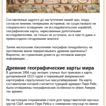
Составленные задолго до наступления нашей эры, когда,
согласно мнению теперешних историков, не существовало ни
специального оснащения, ни исследовательских кораблей,
географические карты, нарисованные допотопными
исследователями, не только не уступали, но в чем-то даже и
превосходили сегодняшние аналоги.
Зачем нескольким поколениям географов понадобилось на
протяжении веков перерисовывать древние оригиналы?
Вероятно, из стремления донести до потомков важную
информацию…
Древние географические карты мира
В далеком 1956 году интерес ученых был прикован к карте,
датированной 1513 годом и поразившей американских
картографов скрупулезностью масштабирования. На карте,
составителем которой считается турецкий адмирал Пири Рейс,
были отображены географические особенности обеих Америк
тех времен.
Но настоящим откровением стали для представителей научных
кругов США записи Пири Рейса о «неверном генуэзце по имени