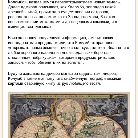
Коломбо», назвавшемся первооткрывателем новых земель.
Далее адмирал описывает, как Коломбо, завладев некой
древней книгой, прочитал о существовании островов,
расположенных на самом краю Западного моря, богатых
всевозможными металлами и драгоценными камнями, и о
живущих там туземцах…
Взяв за основу полученную информацию, американские
исследователи предположили, что Колумб, отправляясь
«открывать новые земли», точно знал, куда плывет. Знал он и о
любви коренного населения «неизведанных» берегов к
стеклянным побрякушкам, которыми предусмотрительно
запасся, чтобы обменять их на золото…
Будучи женатым на дочери магистра ордена тамплиеров,
Колумб вполне мог получить снабженную географическими
картами старинную книгу из рук любящего тестя.