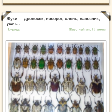
Жуки — дровосек, носорог, олень, навозник,
усач…
Природа
Животный мир Планеты