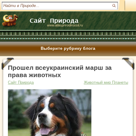
www.atlasprirodirossii.ru
Выберите рубрику блога
Прошел всеукраинский марш за
права животных
Сайт Природа
Животный мир Планеты