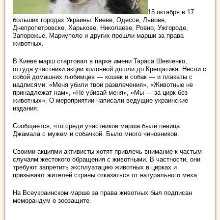
15 октября в 17
больших городах Украины: Киеве, Одессе, Львове,
Днепропетровске, Харькове, Николаеве, Ровно, Ужгороде,
Запорожье, Мариуполе и других прошли марши за права
животных.
В Киеве марш стартовал в парке имени Тараса Шевченко,
оттуда участники акции колонной дошли до
Крещатика. Несли с
собой домашних любимцев — кошек и собак — и плакаты с
надписями: «Меня убили твои развлечения», «Животные не
принадлежат нам», «Не убивай меня», «Мы — за цирк без
животных». О мероприятии написали ведущие украинские
издания.
Сообщается, что среди участников марша были певица
Джамала с мужем и собачкой. Было много чиновников.
Своими акциями активисты хотят привлечь внимание к частым
случаям жестокого обращения с животными. В частности, они
требуют запретить эксплуатацию животных в цирках и
призывают жителей страны отказаться от натурального меха.
На Всеукраинском марше за права животных был подписан
меморандум о зоозащите.