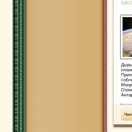
Сайт 
Дыры
план
Причи
собл
Монр
Озон
Антар
Чит