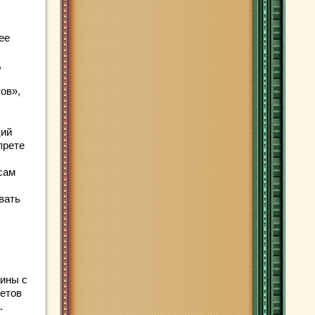
ее
,
ов»,
ций
прете
сам
вать
аины с
кетов
.