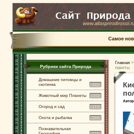
www.atlasprirodirossii.r
Самое нов
Главная
Рубрики сайта Природа
пакеты
Домашние питомцы и
Ки
скотинка
882
по
Животный мир Планеты
1452
Автор
Огород и сад
177
Охота и рыбалка
368
Познавательная
География
155