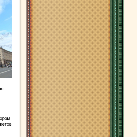
ию
тором
кетов