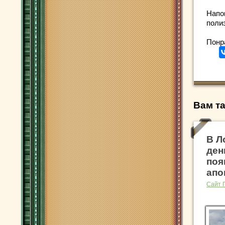
Напо
поли
Понр
Вам та
В Л
ден
поя
апо
Сайт 