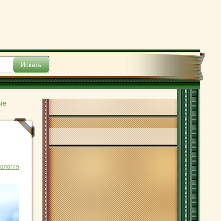
ые
ология