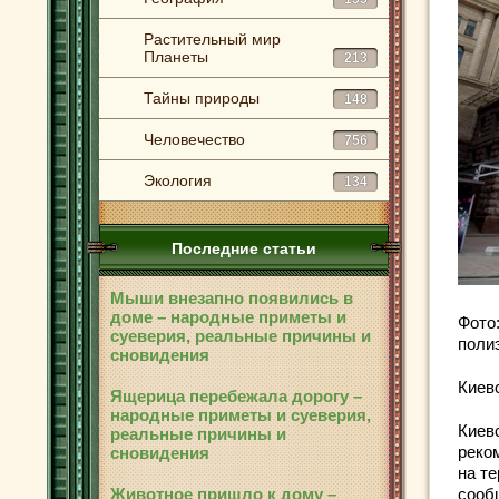
Растительный мир
Планеты
213
Тайны природы
148
Человечество
756
Экология
134
Последние статьи
Мыши внезапно появились в
доме – народные приметы и
Фото
суеверия, реальные причины и
поли
сновидения
Киев
Ящерица перебежала дорогу –
народные приметы и суеверия,
Киев
реальные причины и
реко
сновидения
на т
сооб
Животное пришло к дому –