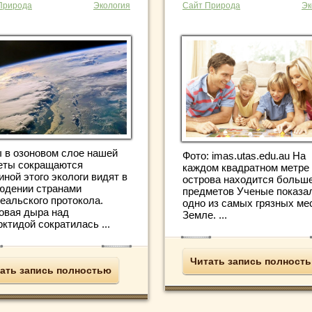
Природа
Экология
Сайт Природа
Эк
 в озоновом слое нашей
Фото: imas.utas.edu.au На
еты сокращаются
каждом квадратном метре
ной этого экологи видят в
острова находится больше
юдении странами
предметов Ученые показа
еальского протокола.
одно из самых грязных ме
овая дыра над
Земле. ...
ктидой сократилась ...
Читать запись полност
ать запись полностью