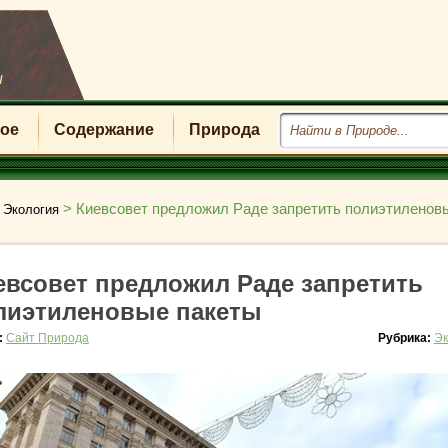
u
ое
Содержание
Природа
>
>
Киевсовет предложил Раде запретить полиэтиленов
Экология
евсовет предложил Раде запретить
лиэтиленовые пакеты
:
Сайт Природа
Рубрика:
Эк