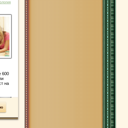
ология
 600
ли
ст на
ью