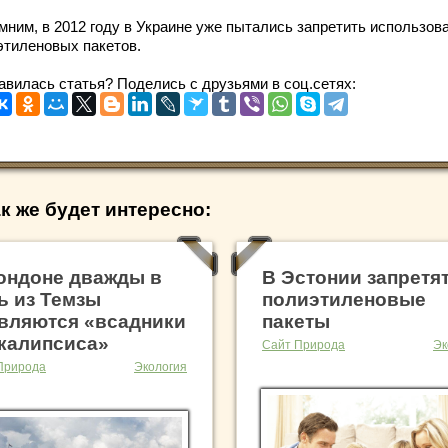
мним, в 2012 году в Украине уже пытались запретить использов
этиленовых пакетов.
авилась статья? Поделись с друзьями в соц.сетях:
к же будет интересно:
ондоне дважды в
В Эстонии запретя
ь из Темзы
полиэтиленовые
вляются «всадники
пакеты
калипсиса»
Сайт Природа
Эк
Природа
Экология