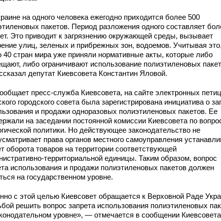
краине на одного человека ежегодно приходится более 500
этиленовых пакетов. Период разложения одного составляет бол
лет. Это приводит к загрязнению окружающей среды, вызывает
рение улиц, зеленых и прибрежных зон, водоемов. Учитывая это
о 40 стран мира уже приняли нормативные акты, которые либо
ещают, либо ограничивают использование полиэтиленовых пакет
ссказал депутат Киевсовета Константин Яловой.
сообщает пресс-служба Киевсовета, на сайте электронных пети
ского городского совета была зарегистрирована инициатива о за
льзования и продажи одноразовых полиэтиленовых пакетов. Ее
ержали на заседании постоянной комиссии Киевсовета по вопро
огической политики. Но действующее законодательство не
усматривает права органов местного самоуправления устанавли
ет оборота товаров на территории соответствующей
нистративно-территориальной единицы. Таким образом, вопрос
ета использования и продажи полиэтиленовых пакетов должен
ться на государственном уровне.
нно с этой целью Киевсовет обращается к Верховной Раде Укр
ьбой решить вопрос запрета использования полиэтиленовых па
аконодательном уровне», — отмечается в сообщении Киевсовета