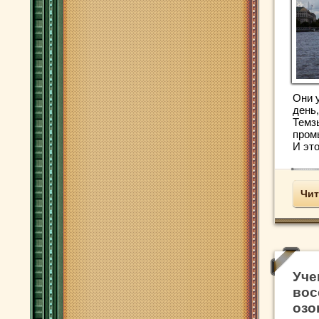
Они 
день,
Темз
пром
И это
Чит
Уче
вос
озо