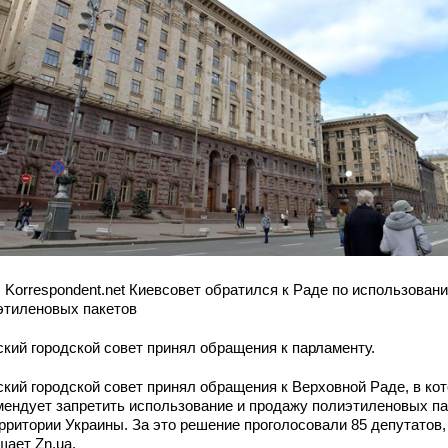
: Korrespondent.net Киевсовет обратился к Раде по использован
этиленовых пакетов
ский городской совет принял обращения к парламенту.
ский городской совет принял обращения к Верховной Раде, в ко
мендует запретить использование и продажу полиэтиленовых па
ерритории Украины. За это решение проголосовали 85 депутатов,
щает Zn.ua.