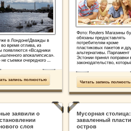
Фото: Reuters Магазины б
обязаны предоставлять
уже в Лондоне!Дважды в
потребителям кроме
 во время отлива, из
пластиковых пакетов и др
ы появляются «Всадники
альтернативы. Парламент
ышленного апокалипсиса».
Эстонии принял поправки 
 не съемки очередного ...
законодательство, который 
ать запись полностью
Читать запись полност
ные заявили о
Мусорная столица:
становлении
заваленный пласт
нового слоя
остров