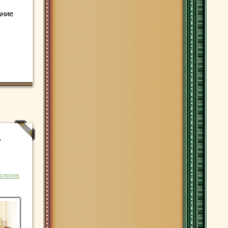
ание
т
ология