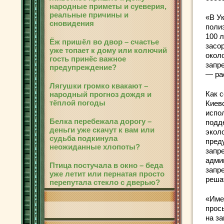
народные приметы и суеверия,
реальные причины и
«В У
сновидения
поли
100 
Ёж пришёл во двор – счастье
засо
уже топает к дому или колючий
окол
гость принёс важное
запр
предупреждение?
— ра
Лягушки громко квакают –
Как 
народный прогноз дождя и
тёплой погоды
Киев
испо
Белка перебежала дорогу –
подд
деньги уже скачут к вам или
экол
судьба подкинула
пред
неожиданные хлопоты?
запр
адми
Птица постучала в окно – беда
запр
уже летит или пернатая просто
реша
перепутала стекло с дверью?
«Име
прос
на з