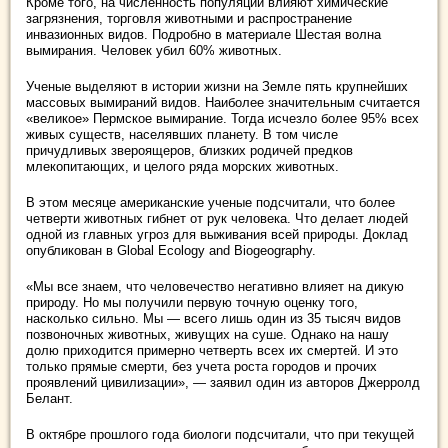
Кроме того, на численность популяций влияют химические
загрязнения, торговля животными и распространение
инвазионных видов. Подробно в материале Шестая волна
вымирания. Человек убил 60% животных.
Ученые выделяют в истории жизни на Земле пять крупнейших
массовых вымираний видов. Наиболее значительным считается
«великое» Пермское вымирание. Тогда исчезло более 95% всех
живых существ, населявших планету. В том числе
причудливых звероящеров, близких родичей предков
млекопитающих, и целого ряда морских животных.
В этом месяце американские ученые подсчитали, что более
четверти животных гибнет от рук человека. Что делает людей
одной из главных угроз для выживания всей природы. Доклад
опубликован в Global Ecology and Biogeography.
«Мы все знаем, что человечество негативно влияет на дикую
природу. Но мы получили первую точную оценку того,
насколько сильно. Мы — всего лишь один из 35 тысяч видов
позвоночных животных, живущих на суше. Однако на нашу
долю приходится примерно четверть всех их смертей. И это
только прямые смерти, без учета роста городов и прочих
проявлений цивилизации», — заявил один из авторов Джерролд
Белант.
В октябре прошлого года биологи подсчитали, что при текущей