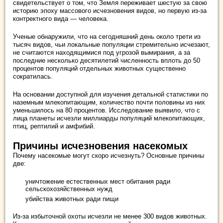
свидетельствует о том, что Земля переживает шестую за свою
историю эпоху массового исчезновения видов, но первую из-за
контректного вида — человека.
Ученые обнаружили, что на сегодняшний день около трети из
тысяч видов, чьи локальные популяции стремительно исчезают,
не считаются находящимися под угрозой вымирания, а за
последние несколько десятилетий численность вплоть до 50
процентов популяций отдельных животных существенно
сократилась.
На основании доступной для изучения детальной статистики по
наземным млекопитающим, количество почти половины из них
уменьшилось на 80 процентов. Исследование выявило, что с
лица планеты исчезли миллиарды популяций млекопитающих,
птиц, рептилий и амфибий.
Причины исчезновения насекомых
Почему насекомые могут скоро исчезнуть? Основные причины
две:
уничтожение естественных мест обитания ради
сельскохозяйственных нужд
убийства животных ради пищи
Из-за избыточной охоты исчезли не менее 300 видов животных.