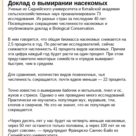
Доклад о вымирании насекомых
Ученые из Сиднейского университета и Китайской академии
сельскохозяйственных наук проанализировали 73
исследования. Из разных стран за последние 40 лет.
Посвященных сокращению численности насекомых и
опубликовали доклад в Biological Conservation.
В нем говорится, что общая биомасса насекомых снижается на
2,5 процента в год. По расчетам исследователей, сейчас
снижается численность 41 процента видов насекомых. Причем
эта цифра каждый год будет расти на один процент. При этом
представители некоторых семейств и отрядов вымирают
быстрее, чем в среднем.
Для сравнения, количество видов позвоночных, чья
численность сокращается, почти вдвое меньше — 22 процента.
Точно известно о вымирании бабочек и мотыльков, пчел и ос,
жуков и стрекоз. Однако о них проведено много исследований.
Практически не изучались популяции мух, муравьев, тли,
клопов и сверчков. Но это не значит, что их популяция не
сокращается.
«Через десять лет у нас будет на четверть меньше насекомых,
через 50 лет останется только половина, а через 100 лет их не
будет совсем», — предупредил Франциско Санчес-Байо из
Сиднейского университета.