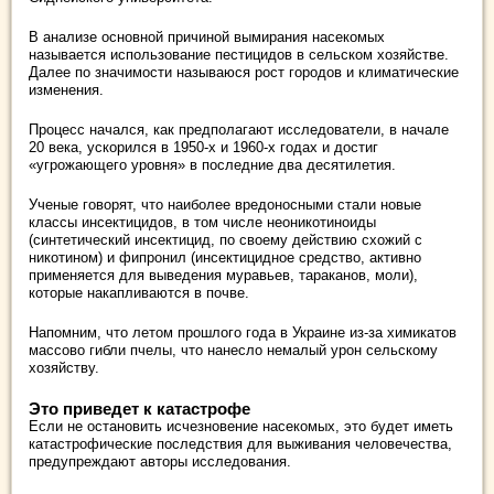
В анализе основной причиной вымирания насекомых
называется использование пестицидов в сельском хозяйстве.
Далее по значимости называюся рост городов и климатические
изменения.
Процесс начался, как предполагают исследователи, в начале
20 века, ускорился в 1950-х и 1960-х годах и достиг
«угрожающего уровня» в последние два десятилетия.
Ученые говорят, что наиболее вредоносными стали новые
классы инсектицидов, в том числе неоникотиноиды
(синтетический инсектицид, по своему действию схожий с
никотином) и фипронил (инсектицидное средство, активно
применяется для выведения муравьев, тараканов, моли),
которые накапливаются в почве.
Напомним, что летом прошлого года в Украине из-за химикатов
массово гибли пчелы, что нанесло немалый урон сельскому
хозяйству.
Это приведет к катастрофе
Если не остановить исчезновение насекомых, это будет иметь
катастрофические последствия для выживания человечества,
предупреждают авторы исследования.