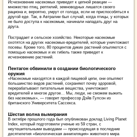
Исчезновение насекомых приведет к цепной реакции —
множество птиц, рептилий, земноводных лишатся своего
рациона и, вероятно, умрут от голода, если не приспособяться к
другой еде. Так, в Автралии был случай, когда птицы, у которых
не было доступа к насекомым, начинали нападать друг на
друга.
Пострадает и сельское хозяйство. Некоторые насекомые
охотятся на других насекомых-вредителей, которые уничтожают
посевы. Кроме того, 80 процентов диких растений опыляются с
помощью насекомых и их гибель также приведет к
исчезновению растений.
Пентагон обвинили в создании биологического
оружия
«Насекомые находятся в каждой пищевой цепи, они опыляют
большинство видов растений, сохраняют почву здоровой,
перерабатывают питательные вещества, уничтожают
вредителей и многое другое… Мы, люди, не сможем выжить
без насекомых», — говорит профессор Дэйв Гулсон из
британского Университета Сассекса.
Шестая волна вымирания
В октябре прошлого года был опубликован доклад Living Planet
Index, который подготовили ученые из 59 стран, с
неутешительными выводами — происходящая в последние
десятилетия «биологическая аннигиляция» животного мира