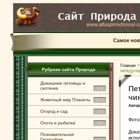
www.atlasprirodirossii.r
Самое нов
Главная
Рубрики сайта Природа
междуна
Домашние питомцы и
Пе
скотинка
884
чи
Животный мир Планеты
1453
Автор
Огород и сад
177
Фото
Охота и рыбалка
368
Дока
Познавательная
испо
География
155