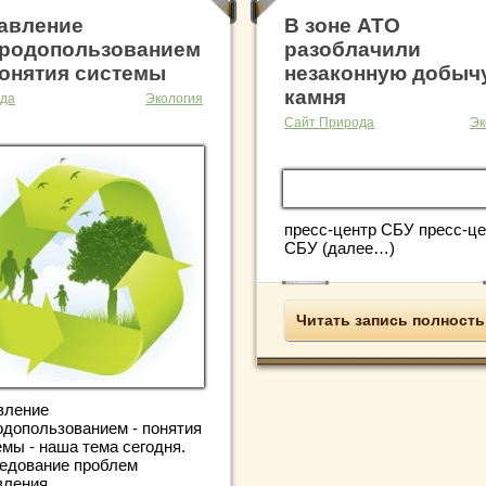
авление
В зоне АТО
родопользованием
разоблачили
онятия системы
незаконную добыч
камня
да
Экология
Сайт Природа
Эк
пресс-центр СБУ пресс-це
СБУ (далее…)
Читать запись полност
вление
одопользованием - понятия
емы - наша тема сегодня.
едование проблем
вления