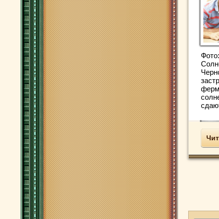
Фото
Солн
Черн
заст
ферм
солн
сдают
Чит