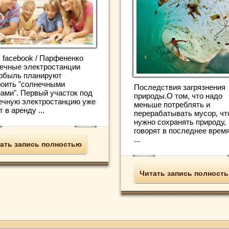
: facebook / Парфененко
ечные электростанции
обыль планируют
роить "солнечными
Последствия загрязнения
ами". Первый участок под
природы.О том, что надо
ечную электростанцию уже
меньше потреблять и
 в аренду ...
перерабатывать мусор, чт
нужно сохранять природу,
говорят в последнее врем
...
ать запись полностью
Читать запись полност