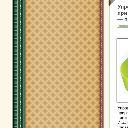
Упр
при
— п
Приро
Упра
прир
сист
Иссл
упра