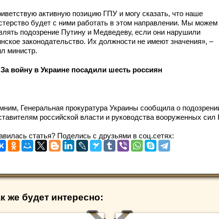
риветствую активную позицию ГПУ и могу сказать, что наше
стерство будет с ними работать в этом направлении. Мы можем
влять подозрение Путину и Медведеву, если они нарушили
инское законодательство. Их должности не имеют значения», –
ил министр.
 За войну в Украине посадили шесть россиян
мним, Генеральная прокуратура Украины сообщила о подозрени
ставителям российской власти и руководства вооруженных сил 
авилась статья? Поделись с друзьями в соц.сетях:
к же будет интересно: