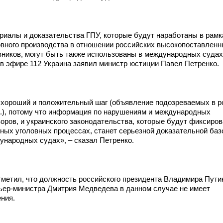
риалы и доказательства ГПУ, которые будут наработаны
в рамк
овного производства в отношении российских высокопоставлен
вников, могут быть также использованы в международных судах
 в эфире 112 Украина заявил министр юстиции Павел Петренко.
 хороший и положительный шаг (объявление подозреваемых в р
д.), потому что информация по нарушениям и международных
воров, и украинского законодательства, которые будут фиксиро
нных уголовных процессах, станет серьезной доказательной баз
ународных судах», – сказал Петренко.
тметил, что должность российского президента Владимира Пути
ьер-министра Дмитрия Медведева в данном случае не имеет
ения.