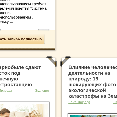
одопользованием требует
деления понятия "система
вления
одопользованием",
льку ...
ать запись полностью
ернобыле сдают
Влияние человече
сток под
деятельности на
нечную
природу: 19
ктростанцию
шокирующих фото
экологической
Природа
Экология
катастрофы на Зе
Сайт Природа
Эк