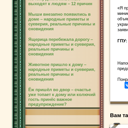
выходят к людям – 12 причин
«Я п
мини
Мыши внезапно появились в
объя
доме – народные приметы и
суеверия, реальные причины и
укра
сновидения
заяв
Ящерица перебежала дорогу –
ГПУ:
народные приметы и суеверия,
реальные причины и
сновидения
Напо
Животное пришло к дому –
пред
народные приметы и суеверия,
реальные причины и
сновидения
Понр
Ёж пришёл во двор – счастье
уже топает к дому или колючий
гость принёс важное
предупреждение?
Вам та