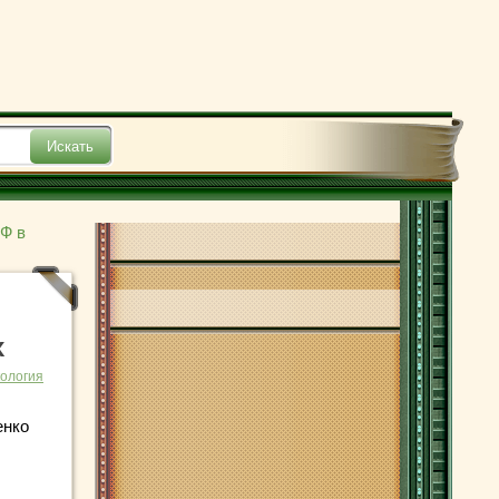
РФ в
х
ология
енко