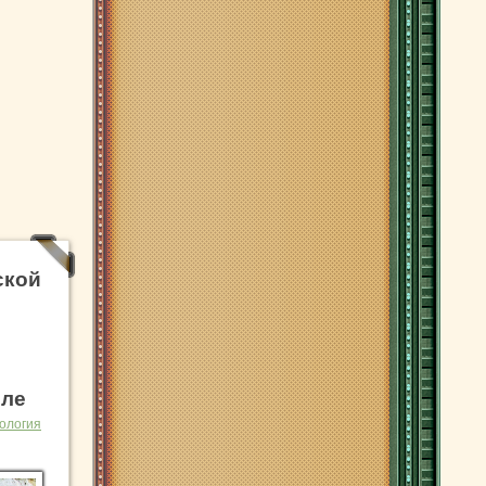
ской
мле
ология