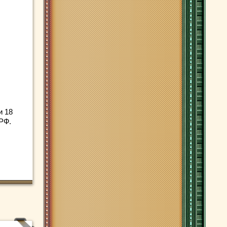
и 18
РФ.