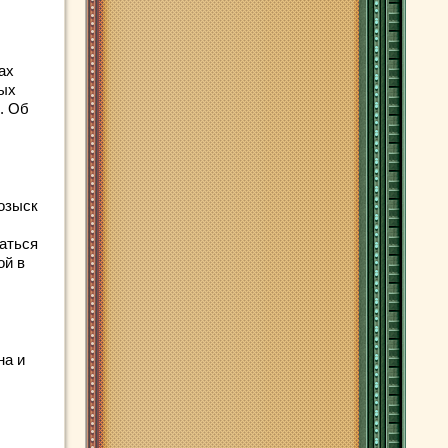
ах
ных
. Об
озыск
ваться
ой в
на и