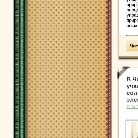
прир
опре
упра
прир
поско
Чит
В Ч
уча
сол
эле
Сайт 