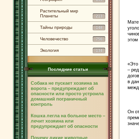
Растительный мир
Планеты
213
Мате
Тайны природы
угол
148
чино
Человечество
756
этом
Экология
134
«Это
Последние статьи
– ре
дого
в да
Собака не пускает хозяина за
межд
ворота – предупреждает об
опасности или просто устроила
домашний пограничный
контроль
Он о
Кошка легла на больное место –
прем
лечит хозяина или
знач
предупреждает об опасности
Почему дикие животные