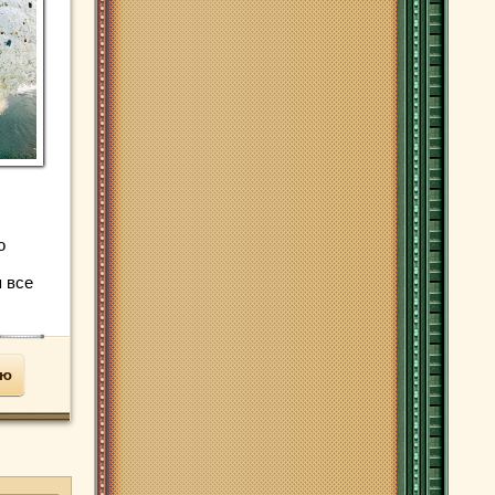
о
я все
ью