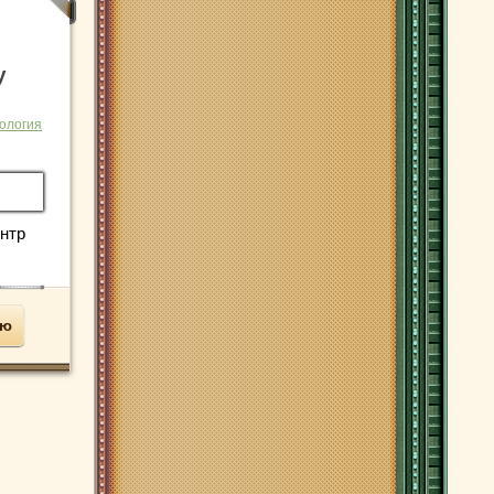
у
ология
нтр
ью