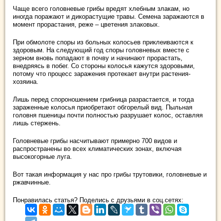
Чаще всего головневые грибы вредят хлебным злакам, но
иногда поражают и дикорастущие травы. Семена заражаются в
момент прорастания, реже – цветения злаковых.
При обмолоте споры из больных колосьев приклеиваются к
здоровым. На следующий год споры головневых вместе с
зерном вновь попадают в почву и начинают прорастать,
внедряясь в побег. Со стороны колосья кажутся здоровыми,
потому что процесс заражения протекает внутри растения-
хозяина.
Лишь перед спороношением грибница разрастается, и тогда
зараженные колосья приобретают обгорелый вид. Пыльная
головня пшеницы почти полностью разрушает колос, оставляя
лишь стержень.
Головневые грибы насчитывают примерно 700 видов и
распространены во всех климатических зонах, включая
высокогорные луга.
Вот такая информация у нас про грибы трутовики, головневые и
ржавчинные.
Понравилась статья? Поделись с друзьями в соц.сетях: