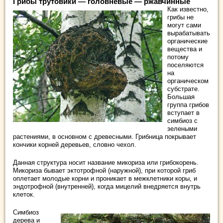
Грибы трутовики — головневые — ржавчинные
Как известно,
грибы не
могут сами
вырабатывать
органические
вещества и
потому
поселяются
на
органическом
субстрате.
Большая
группа грибов
вступает в
симбиоз с
зелеными
растениями, в основном с древесными. Грибница покрывает
кончики корней деревьев, словно чехол.
Данная структура носит название микориза или грибокорень.
Микориза бывает эктотрофной (наружной), при которой гриб
оплетает молодые корни и проникает в межклетники коры, и
эндотрофной (внутренней), когда мицелий внедряется внутрь
клеток.
Симбиоз
дерева и