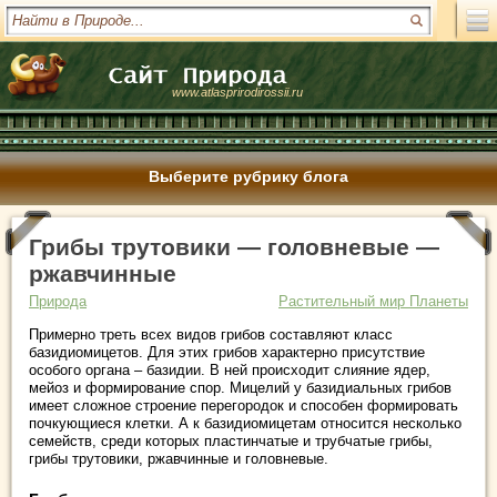
www.atlasprirodirossii.ru
Выберите рубрику блога
Грибы трутовики — головневые —
ржавчинные
Природа
Растительный мир Планеты
Примерно треть всех видов грибов составляют класс
базидиомицетов. Для этих грибов характерно присутствие
особого органа – базидии. В ней происходит слияние ядер,
мейоз и формирование спор. Мицелий у базидиальных грибов
имеет сложное строение перегородок и способен формировать
почкующиеся клетки. А к базидиомицетам относится несколько
семейств, среди которых пластинчатые и трубчатые грибы,
грибы трутовики, ржавчинные и головневые.