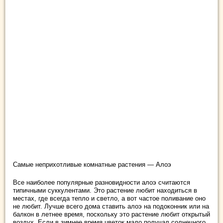
Самые неприхотливые комнатные растения — Алоэ
Все наиболее популярные разновидности алоэ считаются
типичными суккулентами. Это растение любит находиться в
местах, где всегда тепло и светло, а вот частое поливание оно
не любит. Лучше всего дома ставить алоэ на подоконник или на
балкон в летнее время, поскольку это растение любит открытый
воздух. Если в зимнее время цветок мало получал солнечного