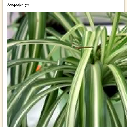
Хлорофитум