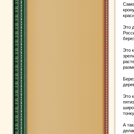
Само
крону
крас
Это д
Росс
берез
Это 
зрел
раст
разм
Бере
дерев
Это 
пяти
широк
тонк
А так
дела