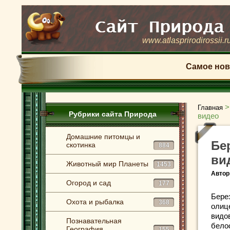
www.atlasprirodirossii.r
Самое нов
Главная
Рубрики сайта Природа
видео
Домашние питомцы и
Бе
скотинка
884
ви
Животный мир Планеты
1453
Автор
Огород и сад
177
Берез
Охота и рыбалка
368
олиц
видо
Познавательная
бело
География
155