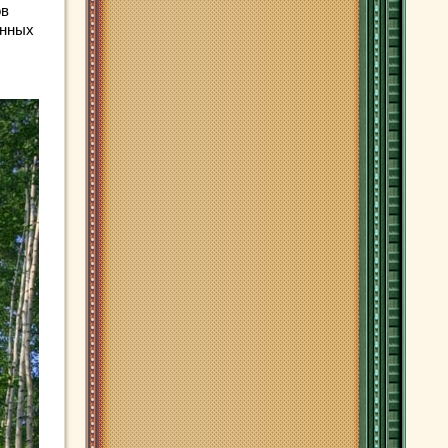
ов
енных