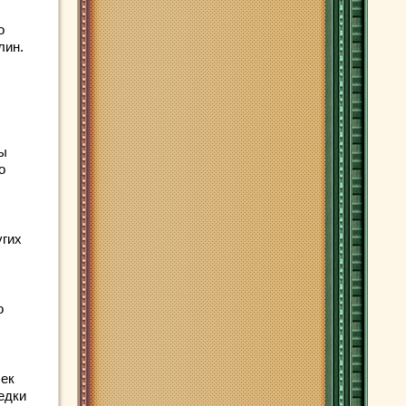
о
лин.
ты
о
угих
о
чек
едки