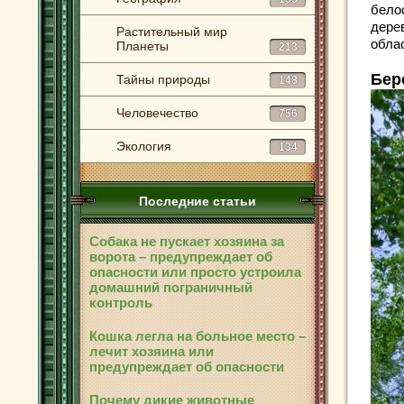
бело
дере
Растительный мир
облас
Планеты
213
Бер
Тайны природы
148
Человечество
756
Экология
134
Последние статьи
Собака не пускает хозяина за
ворота – предупреждает об
опасности или просто устроила
домашний пограничный
контроль
Кошка легла на больное место –
лечит хозяина или
предупреждает об опасности
Почему дикие животные