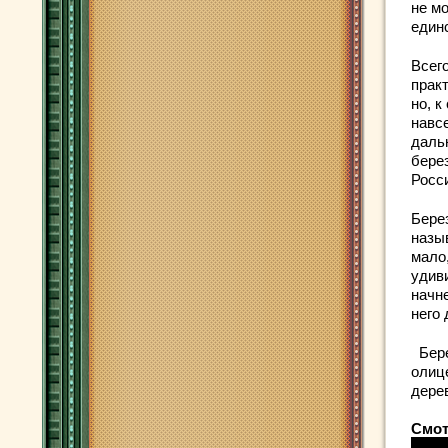
не мо
един
Всего
практ
но, к
навсе
даль
бере
Росс
Бере
назыв
мало
удиви
начне
него
Бере
олиц
дерев
Смот