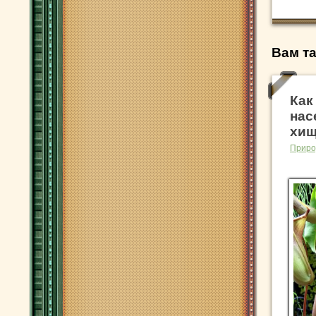
Вам та
Как
нас
хищ
Приро