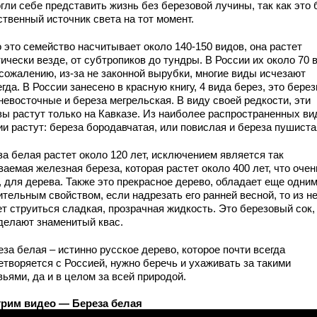
гли себе представить жизнь без березовой лучины, так как это
ственный источник света на тот момент.
 это семейство насчитывает около 140-150 видов, она растет
ически везде, от субтропиков до тундры. В России их около 70 
 сожалению, из-за не законной вырубки, многие виды исчезают
гда. В России занесено в красную книгу, 4 вида берез, это бере
невосточные и береза мегрельская. В виду своей редкости, эти
зы растут только на Кавказе. Из наиболее распространенных ви
ии растут: береза бородавчатая, или повислая и береза пушиста
за белая растет около 120 лет, исключением является так
аемая железная береза, которая растет около 400 лет, что очен
, для дерева. Также это прекрасное дерево, обладает еще одни
тельным свойством, если надрезать его ранней весной, то из не
т струиться сладкая, прозрачная жидкость. Это березовый сок,
 делают знаменитый квас.
за белая – истинно русское дерево, которое почти всегда
етворяется с Россией, нужно беречь и ухаживать за такими
ьями, да и в целом за всей природой.
рим видео — Береза белая