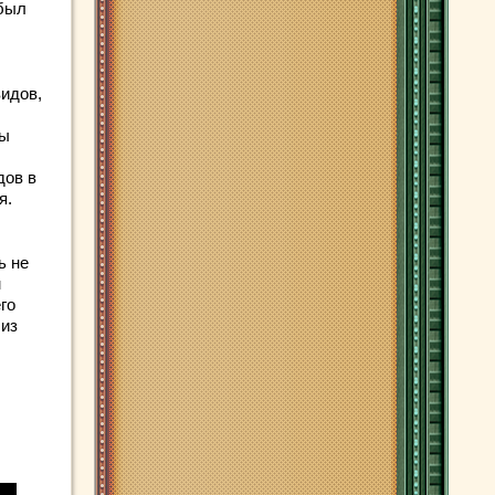
 был
видов,
зы
дов в
я.
ь не
м
го
 из