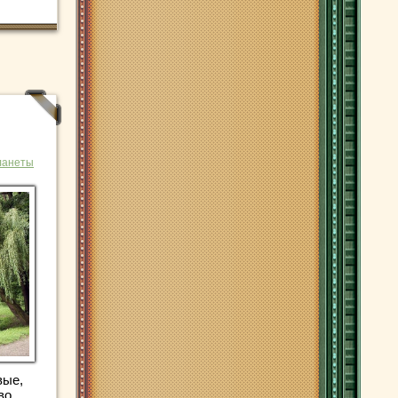
ланеты
вые,
во