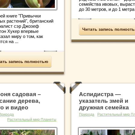
семейства ивовых, выраст
до 30 метров, и до 1 метра в
оей книге "Привычки
ых растений", британский
ралист сэр Джозеф
Читать запись полност
тон Хукер впервые
азал миру о том, как
тся на ...
ать запись полностью
оня садовая –
Аспидистра —
сание дерева,
указатель змей и
о и видео
дружная семейка
Природа
Природа
Растительный мир П
Растительный мир Планеты