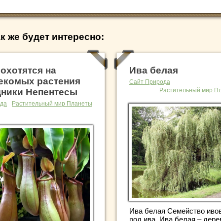
к же будет интересно:
 охотятся на
Ива белая
екомых растения
Сайт Природа
ники Непентесы
Растительный мир П
да
Растительный мир Планеты
Ива белая Семейство иво
род ива. Ива белая – дере