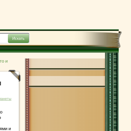
то и
и
ланеты
но
о
ями и