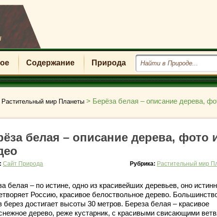
u
ое
Содержание
Природа
>
>
Берёза белая – описание дерева, фо
Растительный мир Планеты
рёза белая – описание дерева, фото 
део
:
Сайт Природа
Рубрика:
Растительный мир П
а белая – по истине, одно из красивейших деревьев, оно истин
етворяет Россию, красивое белоствольное дерево. Большинств
в берез достигает высоты 30 метров. Береза белая – красивое
снежное дерево, реже кустарник, с красивыми свисающими ветв