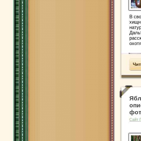
В св
хищн
нату
Даль
расск
охотя
Чит
Ябл
опи
фот
Сайт 