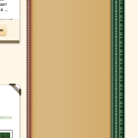
ает
 ...
ью
ланеты