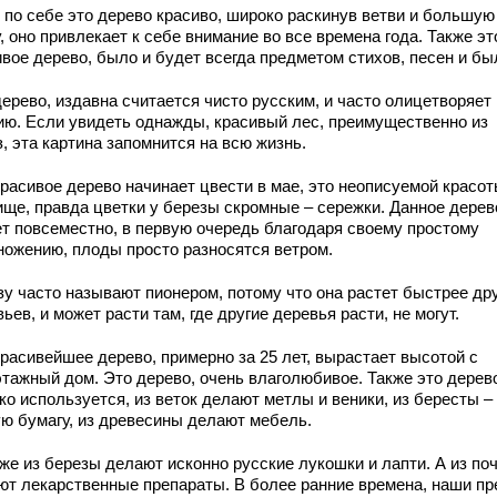
 по себе это дерево красиво, широко раскинув ветви и большую
, оно привлекает к себе внимание во все времена года. Также эт
ивое дерево, было и будет всегда предметом стихов, песен и бы
ерево, издавна считается чисто русским, и часто олицетворяет
ию. Если увидеть однажды, красивый лес, преимущественно из
, эта картина запомнится на всю жизнь.
красивое дерево начинает цвести в мае, это неописуемой красо
ище, правда цветки у березы скромные – сережки. Данное дерев
ет повсеместно, в первую очередь благодаря своему простому
ножению, плоды просто разносятся ветром.
зу часто называют пионером, потому что она растет быстрее др
ьев, и может расти там, где другие деревья расти, не могут.
красивейшее дерево, примерно за 25 лет, вырастает высотой с
этажный дом. Это дерево, очень влаголюбивое. Также это дерев
о используется, из веток делают метлы и веники, из бересты –
ую бумагу, из древесины делают мебель.
же из березы делают исконно русские лукошки и лапти. А из по
ют лекарственные препараты. В более ранние времена, наши пр