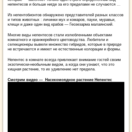
непентесов и больше нигде за его пределами не случаются …
Из непентобионтов обнаружено представителей разных классов
и типов животных : личинки мух и комаров, пауки, муравьи,
клещи и даже один вид крабов — Геозезарма малаянский.
Многие виды непентесов стали излюбленными объектами
комнатного и оранжерейного цветоводства. Любители и
селекционеры вывели множество гибридов, которые в природе
не встречаются и имеют не естественные колорации и формы.
Непентес в комнате всегда привлекает внимание гостей своим
экзотически-необычным видом, а когда они узнают, что это
хищная растение, то их удивлению нет предела.
Смотрим видео — Насекомоядное растение Непентес