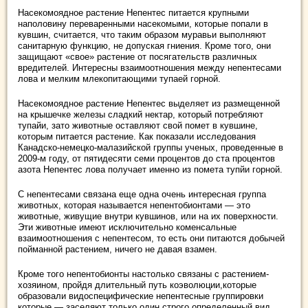
Насекомоядное растение Непентес питается крупными
наполовину переваренными насекомыми, которые попали в
кувшин, считается, что таким образом муравьи выполняют
санитарную функцию, не допуская гниения. Кроме того, они
защищают «свое» растение от посягательств различных
вредителей. Интересны взаимоотношения между непентесами
лова и мелким млекопитающими тупаей горной.
Насекомоядное растение Непентес выделяет из размещенной
на крышечке железы сладкий нектар, который потребляют
тупайи, зато животные оставляют свой помет в кувшине,
которым питается растение. Как показали исследования
Канадско-немецко-малазийской группы ученых, проведенные в
2009-м году, от пятидесяти семи процентов до ста процентов
азота Непентес лова получает именно из помета тупйи горной.
С непентесами связана еще одна очень интересная группа
животных, которая называется непентобионтами — это
животные, живущие внутри кувшинов, или на их поверхности.
Эти животные имеют исключительно коменсальные
взаимоотношения с непентесом, то есть они питаются добычей
пойманной растением, ничего не давая взамен.
Кроме того непентобионты настолько связаны с растением-
хозяином, пройдя длительный путь коэволюции,которые
образовали видоспецифические непентесные группировки
которые — заселяют только один строго определенный вид