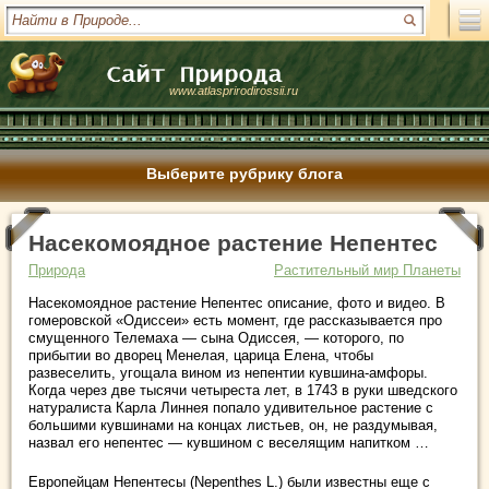
www.atlasprirodirossii.ru
Выберите рубрику блога
Насекомоядное растение Непентес
Природа
Растительный мир Планеты
Насекомоядное растение Непентес описание, фото и видео. В
гомеровской «Одиссеи» есть момент, где рассказывается про
смущенного Телемаха — сына Одиссея, — которого, по
прибытии во дворец Менелая, царица Елена, чтобы
развеселить, угощала вином из непентии кувшина-амфоры.
Когда через две тысячи четыреста лет, в 1743 в руки шведского
натуралиста Карла Линнея попало удивительное растение с
большими кувшинами на концах листьев, он, не раздумывая,
назвал его непентес — кувшином с веселящим напитком …
Европейцам Непентесы (Nepenthes L.) были известны еще с