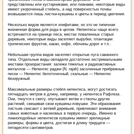
представлены или кустарниками, или лианами, некоторые виды
имеют укороченный стебель, а над поверхностью почвы
возвышаются лишь листки-кувшины и цветы в период цветения.
Несколько видов является эпифитами, но это не типичная
жизненная форма для рода в целом. Непентесы чаще всего
встречаются на границе леса, местах поваленных старых
деревьев, некоторые виды заселяют вырубки, плантации
тропических фруктов, какао, кофе, обочины дорог и т.п..
Небольшая группа видов заселяет открытые луга саванного
типа. Отдельные виды овладели достаточно экстремальными
местами произрастания: залежи тяжелых и радиоактивных
металлов — Непентес раджи (N. rajah) засоленные прибрежные
пески — Непентес белоточечный; скальные — Непентес
безоружный.
Максимальные размеры стебля непентеса, могут достигать
пятнадцать метров в длину, например, у непентеса Рафлеза .
Они, тянутся к свету, опутывают ветви и стволы других
растений, свешивая свои кувшины-ловушки. Эти образования
листьев свисают с ветвей деревьев, привлекают внимание
самых животные и насекомых в первую очередь. Именно в
лианоподобных непентесов кувшины имеют зрелищные
размеры, формы и цвета, достигая в длину тридцати —
пятидесяти сантиметров.