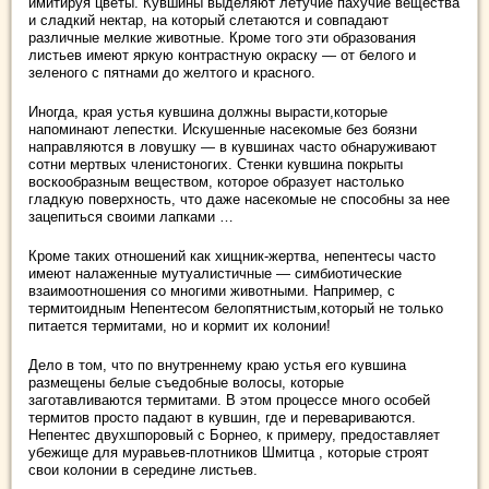
имитируя цветы. Кувшины выделяют летучие пахучие вещества
и сладкий нектар, на который слетаются и совпадают
различные мелкие животные. Кроме того эти образования
листьев имеют яркую контрастную окраску — от белого и
зеленого с пятнами до желтого и красного.
Иногда, края устья кувшина должны вырасти,которые
напоминают лепестки. Искушенные насекомые без боязни
направляются в ловушку — в кувшинах часто обнаруживают
сотни мертвых членистоногих. Стенки кувшина покрыты
воскообразным веществом, которое образует настолько
гладкую поверхность, что даже насекомые не способны за нее
зацепиться своими лапками …
Кроме таких отношений как хищник-жертва, непентесы часто
имеют налаженные мутуалистичные — симбиотические
взаимоотношения со многими животными. Например, с
термитоидным Непентесом белопятнистым,который не только
питается термитами, но и кормит их колонии!
Дело в том, что по внутреннему краю устья его кувшина
размещены белые съедобные волосы, которые
заготавливаются термитами. В этом процессе много особей
термитов просто падают в кувшин, где и перевариваются.
Непентес двухшпоровый с Борнео, к примеру, предоставляет
убежище для муравьев-плотников Шмитца , которые строят
свои колонии в середине листьев.