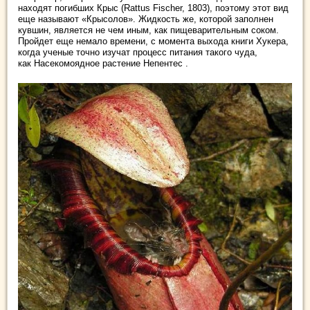
находят погибших Крыс (Rattus Fischer, 1803), поэтому этот вид
еще называют «Крысолов». Жидкость же, которой заполнен
кувшин, является не чем иным, как пищеварительным соком.
Пройдет еще немало времени, с момента выхода книги Хукера,
когда ученые точно изучат процесс питания такого чуда,
как Насекомоядное растение Непентес .