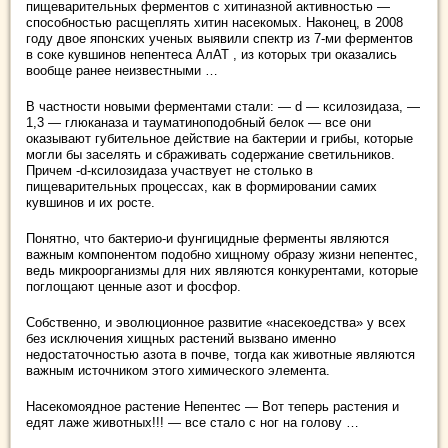
пищеварительных ферментов с хитиназной активностью —
способностью расщеплять хитин насекомых. Наконец, в 2008
году двое японских ученых выявили спектр из 7-ми ферментов
в соке кувшинов непентеса АлАТ , из которых три оказались
вообще ранее неизвестными …
В частности новыми ферментами стали: — d — ксилозидаза, —
1,3 — глюканаза и тауматиноподобный белок — все они
оказывают губительное действие на бактерии и грибы, которые
могли бы заселять и сбраживать содержание светильников.
Причем -d-ксилозидаза участвует не столько в
пищеварительных процессах, как в формировании самих
кувшинов и их росте.
Понятно, что бактерио-и фунгицидные ферменты являются
важным компонентом подобно хищному образу жизни непентес,
ведь микроорганизмы для них являются конкурентами, которые
поглощают ценные азот и фосфор.
Собственно, и эволюционное развитие «насекоедства» у всех
без исключения хищных растений вызвано именно
недостаточностью азота в почве, тогда как животные являются
важным источником этого химического элемента.
Насекомоядное растение Непентес — Вот теперь растения и
едят лаже животных!!! — все стало с ног на голову …