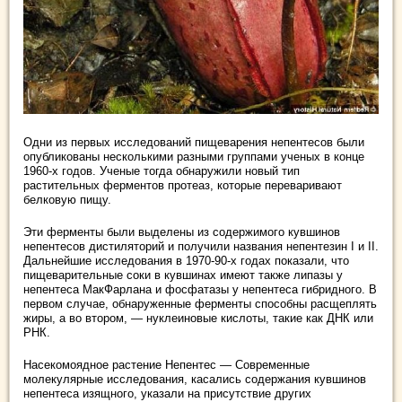
Одни из первых исследований пищеварения непентесов были
опубликованы несколькими разными группами ученых в конце
1960-х годов. Ученые тогда обнаружили новый тип
растительных ферментов протеаз, которые переваривают
белковую пищу.
Эти ферменты были выделены из содержимого кувшинов
непентесов дистиляторий и получили названия непентезин I и II.
Дальнейшие исследования в 1970-90-х годах показали, что
пищеварительные соки в кувшинах имеют также липазы у
непентеса МакФарлана и фосфатазы у непентеса гибридного. В
первом случае, обнаруженные ферменты способны расщеплять
жиры, а во втором, — нуклеиновые кислоты, такие как ДНК или
РНК.
Насекомоядное растение Непентес — Современные
молекулярные исследования, касались содержания кувшинов
непентеса изящного, указали на присутствие других