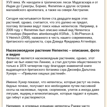
XVII века. Их находили в тропических лесах Мадагаскара и от
Индии до Суматры, Борнео, Филиппин и других островов
малазийского архипелага, а также на севере Австралии.
Сегодня насчитывается более ста двадцати видов этих
растений, однако, считается, что это далеко не предел,
поэтому ботаники ведут поиск новых непентесов. Например, в
2009 году с Филиппин был описано новый вид Непентеса
Аттенборо (Nepenthes attenboroughii ASRob., S.McPherson &
V.Heinrich (2009), названного в честь нашего современника,
британского натуралиста, сэра Дэвида Фредерика Аттенборо.
Насекомоядное растение Непентес – описание, фото
и видео
Непентес является насекомоядным растением, однако, этот
факт не был известен Линнею, а стал доступен общественности
только в 1874 четвертом году благодаря знаменитой книге
выдающегося британского ботаника сэра Джозефа Дальтона
Хукера — «Привычки хищных растений».
Именно Хукер показал, что непентесы, которые растут на очень
бедных почвах, получают все необходимое путем пассивной
охоты на насекомых, пауков, скорпионов, улиток а иногда даже
лягушек, ящериц и млекопитающих, которые падают в кувшин,
где гибнут и растворяются.
Например, в огромных кувшинах непентесы Раджи часто