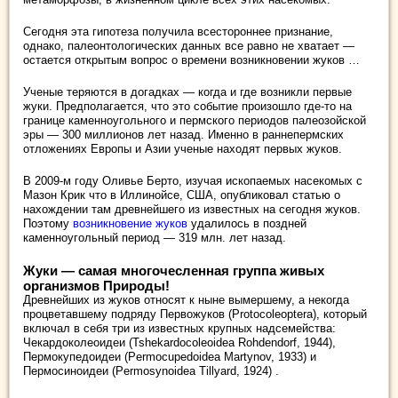
Сегодня эта гипотеза получила всестороннее признание,
однако, палеонтологических данных все равно не хватает —
остается открытым вопрос о времени возникновении жуков …
Ученые теряются в догадках — когда и где возникли первые
жуки. Предполагается, что это событие произошло где-то на
границе каменноугольного и пермского периодов палеозойской
эры — 300 миллионов лет назад. Именно в раннепермских
отложениях Европы и Азии ученые находят первых жуков.
В 2009-м году Оливье Берто, изучая ископаемых насекомых с
Мазон Крик что в Иллинойсе, США, опубликовал статью о
нахождении там древнейшего из известных на сегодня жуков.
Поэтому
возникновение жуков
удалилось в поздней
каменноугольный период — 319 млн. лет назад.
Жуки — самая многочесленная группа живых
организмов Природы!
Древнейших из жуков относят к ныне вымершему, а некогда
процветавшему подряду Первожуков (Protocoleoptera), который
включал в себя три из известных крупных надсемейства:
Чекардоколеоидеи (Tshekardocoleoidea Rohdendorf, 1944),
Пермокупедоидеи (Permocupedoidea Martynov, 1933) и
Пермосиноидеи (Permosynoidea Tillyard, 1924) .