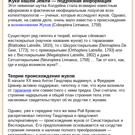
Жуки нашей Земли — подробная информация
Этот невинная шутка Холдейна стала всемирно известным
афоризмом и фактически неофициальным лозунгом всех
колеоптерологов — ученых, которые исследуют жуков. Однако,
ученым, на самом деле, очень мало известно о происхождении
и
возникновении Жуков
(Coleoptera Linnaeus, 1758).
Существует ряд гипотез и теорий, которые сближают
жесткокрылых (научное название жуков) то с тараканами
(Blattodea Latreille, 1810), то с Шкуростокрылыми (Dermaptera De
Geer, 1773), то с прямокрылыми (Orthoptera Latreille, 1793) или
же с Веслокрылыми (Megaloptera Latreille, 1802) и даже
Сетчатокрылыми (Neuroptera Linnaeus, 1758) … Так от кого, как,
где и когда возникли жуки? ..
Теории происхождения жуков
В начале ХХ века Антон Гандлирш выдвинул, а Фредерик
Цевнер активно поддержал, гипотезу о том, что жуки возникли
от
тараканов
или совместного с ними предка. Они считали, что
строение надкрыльев и общий план строения тела этих
насекомых свидетельствуют об их родстве с жуками.
Однако, уже к середине того же века Рой Кровсон
раскритиковал гипотезу Гандлирша и предложил
альтернативную — происхождение жуков от Сичастокрылых и
Веслокрылых. Его предположение основывается на сходстве
строения личинок и наличии полного преобразования —
метаморфозы, в жизненном цикле всех этих насекомых.