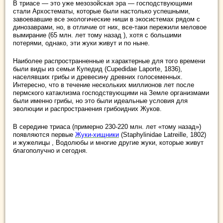
В триасе — это уже мезозойская эра — господствующими
стали Архостематы, которые были настолько успешными,
завоевавшие все экологические ниши в экосистемах рядом с
динозаврами, но, в отличие от них, все-таки пережили меловое
вымирание (65 млн. лет тому назад ), хотя с большими
потерями, однако, эти жуки живут и по ныне.
Наиболее распространненные и характерные для того времени
были виды из семьи Купедид (Cupedidae Laporte, 1836),
населявших грибы и древесину древних голосеменных.
Интересно, что в течение нескольких миллионов лет после
пермского катаклизма господствующими на Земле организмами
были именно грибы, но это были идеальные условия для
эволюции и распространения грибоидних Жуков.
В середине триаса (примерно 230-220 млн. лет «тому назад»)
появляются первые
Жуки-хищники
(Staphylinidae Latreille, 1802)
и жужелицы , Водолюбы и многие другие жуки, которые живут
благополучно и сегодня.