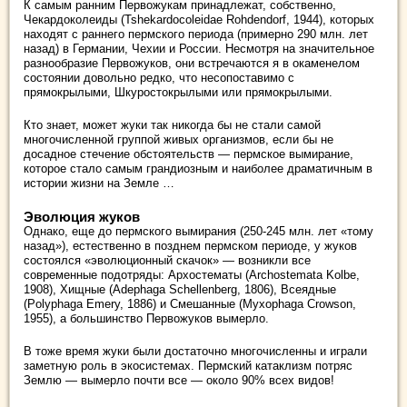
К самым ранним Первожукам принадлежат, собственно,
Чекардоколеиды (Tshekardocoleidae Rohdendorf, 1944), которых
находят с раннего пермского периода (примерно 290 млн. лет
назад) в Германии, Чехии и России. Несмотря на значительное
разнообразие Первожуков, они встречаются я в окаменелом
состоянии довольно редко, что несопоставимо с
прямокрылыми, Шкуростокрылыми или прямокрылыми.
Кто знает, может жуки так никогда бы не стали самой
многочисленной группой живых организмов, если бы не
досадное стечение обстоятельств — пермское вымирание,
которое стало самым грандиозным и наиболее драматичным в
истории жизни на Земле …
Эволюция жуков
Однако, еще до пермского вымирания (250-245 млн. лет «тому
назад»), естественно в позднем пермском периоде, у жуков
состоялся «эволюционный скачок» — возникли все
современные подотряды: Архостематы (Archostemata Kolbe,
1908), Хищные (Adephaga Schellenberg, 1806), Всеядные
(Polyphaga Emery, 1886) и Смешанные (Myxophaga Crowson,
1955), а большинство Первожуков вымерло.
В тоже время жуки были достаточно многочисленны и играли
заметную роль в экосистемах. Пермский катаклизм потряс
Землю — вымерло почти все — около 90% всех видов!