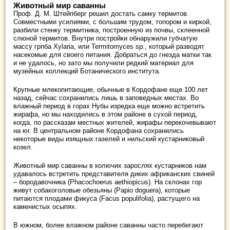
Животный мир саванны
Проф. Д. М. Штейпберг решил достать самку термитов.
Совместными усилиями, с большим трудом, топором и киркой,
разбили стенку термитника, построенную из почвы, склеенной
слюной термитов. Внутри постройки обнаружили губчатую
массу грпба Xylaria, или Termitomyces sp., который разводят
насекомые для своего питания. Добраться до гнезда матки так
и не удалось, но зато мы получили редкий материал для
музейных коллекций Ботанического института.
Крупные млекопитающие, обычные в Кордофане еще 100 лет
назад, сейчас сохранились лишь в заповедных местах. Во
влажный период в горах Нубы изредка еще можно встретить
жирафа, но мы находились в этом районе в сухой период,
когда, по рассказам местных жителей, жирафы перекочевывают
на юг. В центральном районе Кордофана сохранились
некоторые виды изящных газелей и нильский кустарниковый
козел.
Животный мир саванны в колючих зарослях кустарников нам
удавалось встретить представителя диких африканских свиней
– бородавочника (Phacochoerus aethiopicus). На склонах гор
живут собакоголовые обезьяны (Papio doguera), которые
питаются плодами фикуса (Facus populifolia), растущего на
каменистых осыпях.
В южном, более влажном районе саванны часто перебегают