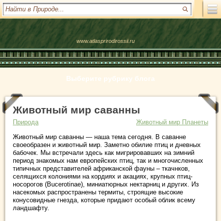
www.atlasprirodirossii.ru
Выберите рубрику блога
Животный мир саванны
Природа
Животный мир Планеты
Животный мир саванны — наша тема сегодня. В саванне
своеобразен и животный мир. Заметно обилие птиц и дневных
бабочек. Мы встречали здесь как мигрировавших на зимний
период знакомых нам европейских птиц, так и многочисленных
типичных представителей африканской фауны – ткачнков,
селящихся колониями на кордиях и акациях, крупных птиц-
носорогов (Bucerotinae), миниатюрных нектарниц и других. Из
насекомых распространены термиты, строящие высокие
конусовидные гнезда, которые придают особый облик всему
ландшафту.