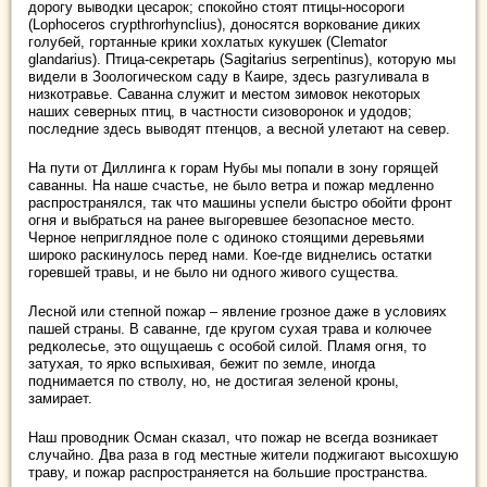
дорогу выводки цесарок; спокойно стоят птицы-носороги
(Lophoceros crypthrorhynclius), доносятся воркование диких
голубей, гортанные крики хохлатых кукушек (Clemator
glandarius). Птица-секретарь (Sagitarius serpentinus), которую мы
видели в Зоологическом саду в Каире, здесь разгуливала в
низкотравье. Саванна служит и местом зимовок некоторых
наших северных птиц, в частности сизоворонок и удодов;
последние здесь выводят птенцов, а весной улетают на север.
На пути от Диллинга к горам Нубы мы попали в зону горящей
саванны. На наше счастье, не было ветра и пожар медленно
распространялся, так что машины успели быстро обойти фронт
огня и выбраться на ранее выгоревшее безопасное место.
Черное неприглядное поле с одиноко стоящими деревьями
широко раскинулось перед нами. Кое-где виднелись остатки
горевшей травы, и не было ни одного живого существа.
Лесной или степной пожар – явление грозное даже в условиях
пашей страны. В саванне, где кругом сухая трава и колючее
редколесье, это ощущаешь с особой силой. Пламя огня, то
затухая, то ярко вспыхивая, бежит по земле, иногда
поднимается по стволу, но, не достигая зеленой кроны,
замирает.
Наш проводник Осман сказал, что пожар не всегда возникает
случайно. Два раза в год местные жители поджигают высохшую
траву, и пожар распространяется на большие пространства.