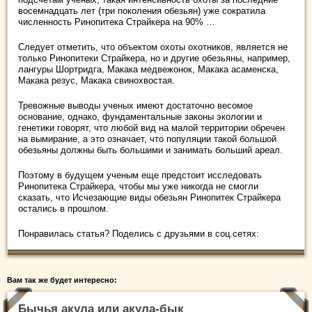
восемнадцать лет (три поколения обезьян) уже сократила
численность Ринопитека Страйкера на 90% …
Следует отметить, что объектом охоты охотников, является не
только Ринопитеки Страйкера, но и другие обезьяны, например,
лангуры Шортридга, Макака медвежонок, Макака асаменска,
Макака резус, Макака свинохвостая.
Тревожные выводы ученых имеют достаточно весомое
основание, однако, фундаментальные законы экологии и
генетики говорят, что любой вид на малой территории обречен
на вымирание, а это означает, что популяции такой большой
обезьяны должны быть большими и занимать больший ареал.
Поэтому в будущем ученым еще предстоит исследовать
Ринопитека Страйкера, чтобы мы уже никогда не смогли
сказать, что Исчезающие виды обезьян Ринопитек Страйкера
остались в прошлом.
Понравилась статья? Поделись с друзьями в соц.сетях:
Вам так же будет интересно:
Бычья акула или акула-бык