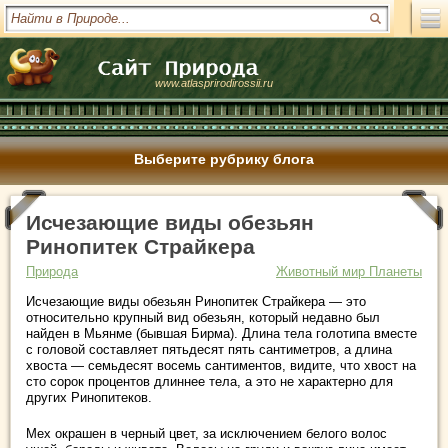
www.atlasprirodirossii.ru
Выберите рубрику блога
Исчезающие виды обезьян
Ринопитек Страйкера
Природа
Животный мир Планеты
Исчезающие виды обезьян Ринопитек Страйкера — это
относительно крупный вид обезьян, который недавно был
найден в Мьянме (бывшая Бирма). Длина тела голотипа вместе
с головой составляет пятьдесят пять сантиметров, а длина
хвоста — семьдесят восемь сантиментов, видите, что хвост на
сто сорок процентов длиннее тела, а это не характерно для
других Ринопитеков.
Мех окрашен в черный цвет, за исключением белого волос