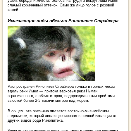
ушей, бороды и живота. Волосы на груди и вокруг лица имеет
слабый коричневый оттенок. Само же лицо голое с розовой
кожей.
Исчезающие виды обезьян Ринопитек Страйкера
Распространен Ринопитек Страйкера только в горных лесах
вдоль реки Имел — притока верховья реки Ньмаи,
ограниченного, с обеих сторон, водораздельными хребтами
высотой более 2-3 тысячи метров над морем.
В общем, эта обезьяна является восточно-мьянмийским
эндемиком, который эволюционировал в полной изоляции от
других видов рода Ринопитека.
Ученым стало известно лишь пять мест в горах, где охотники