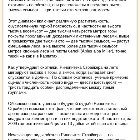
охотились на обезьян, они расположены в пределах высот
тысяча семьсот — три тысячи сто метров над морем.
Этот диапазон включает различную растительность,
обусловленную горной поясностью, в частности на высоте
тысяча восемьсот — две тысячи четыреста метров горы
покрыты прохладными дождевыми лиственными лесами, выше,
в промежутке две тысячи сто — две тысячи семьсот, — растут
смешанные леса, а на высоте более две тысячи семьсот
метров хвойные леса из пихты белой (Abies alba Miller), точно
такой же как и в Карпатах.
Как утверждают охотники, Ринопитека Страйкера на лето
мигрируют высоко в горы, а зимой, когда выпадает снег,
спускаются в долины. По словам охотников, ученые примерно
оценили численность нового вида — двести шестьдесят —
триста тридцать особей, распределенных между тремя
группами.
Обеспокоенность ученых о будущей судьбе Ринопитека
Страйкера вызывает тот факт, что они имеют незначительный
ареал распространения — около двести семидесяти трех
квадратных километров и на них ведется охота. В частности, за
2009 год охотники сообщили о 13 добытых обезьян этого вида.
Исчезающие виды обезьян Ринопитек Страйкера — по
подсчетам ученых, такая интенсивность охоты за последние