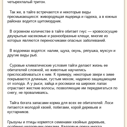
четырехпалый тритон.
Так же, в тайге встречаются и некоторые виды
пресмыкающихся: живородящая ящерица и гадюка, а в южных
районах водится щитомордник.
В огромном количестве в тайге обитает гнус — кровососущие
двукрылые насекомые и разнообразные клещи, многие из
которых являются переносчиками опасных заболеваний.
В водоемах водятся: налим, щука, окунь, ряпушка, муксун и
другие виды рыб.
Суровые климатические условия тайги делают жизнь ее
обитателей сложной, но животные научились
приспосабливаться к ним. К примеру, некоторые звери к зиме
покрываются длинным, густым мехом, надежно защищающим
от холода. А у рыси, зайца и росомахи на широких лапах
отрастают жесткие волосы, позволяющие им передвигаться по
снегу, не проваливаясь.
Тайга богата запасами корма для всех ее обитателей. Лоси
питаются молодой хвоей, побегами, корой деревьев и
кустарников.
Грызуны и птицы кормятся семенами хвойных деревьев,
особенно кедровыми орехами. Кедровые орехи иногда