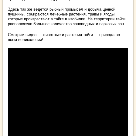
Здесь так же ведется рыбный промысел и добыча ценной
пушнины, собираются лечебные растения, травы и ягоды,
которые произрастают в тайге в изобилии. На территории тайги
расположено большое количество заповедных и парковых зон.
Смотрим видео — животные и растения тайги — природа во
всем великолепии!