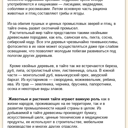
употребляются и хищниками — лисицами, медведями,
соболями и росомахами. Летом основную часть рациона
животных и птиц составляют грибы и ягоды.
Из-за обилия пушных и ценных промысловых зверей и птиц, в
тайге очень развит охотничий промысел.
Растительный мир тайги представлен такими хвойными
древесными породами, как ель, саянская ель, пихта, сосна,
сибирский кедр. Все эти деревья чрезвычайно теневыносливы,
фотосинтез в их хвое может осуществляться даже при слабом
освещении, что позволяет молодым побегам развиваться под
пологом других деревьев.
Кроме хвойных деревьев, в тайге так же встречаются береза,
дуб, липа, остролистный клен, лиственница, ольха. В южной
части — монгольский дуб, маньчжурский орех, амурский
бархат. Из кустарников — смородина, можжевельник, рябина,
ива. Из трав — земляника, черника, брусника, папоротники,
осока и некоторые виды злаков.
Животные и растения тайги играют важную роль
как в
жизни народов, проживающих на ее территории, так и в
развитии промышленности нашей страны в целом. Из
добываемой в тайге древесины производят бумагу,
искусственный шелк, ценные технические и медицинские
продукты, ее используют в строительстве, мебельном
производстве и многих других отраслях.