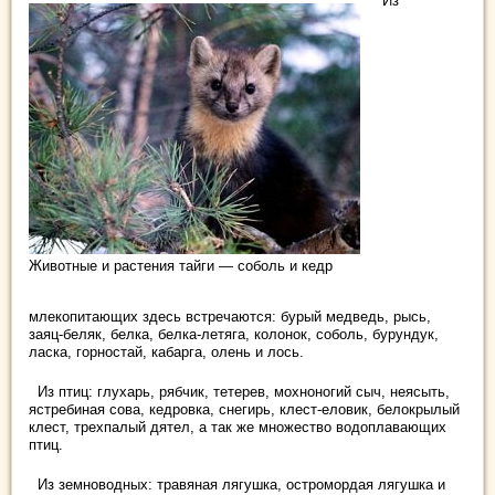
Из
Животные и растения тайги — соболь и кедр
млекопитающих здесь встречаются: бурый медведь, рысь,
заяц-беляк, белка, белка-летяга, колонок, соболь, бурундук,
ласка, горностай, кабарга, олень и лось.
Из птиц: глухарь, рябчик, тетерев, мохноногий сыч, неясыть,
ястребиная сова, кедровка, снегирь, клест-еловик, белокрылый
клест, трехпалый дятел, а так же множество водоплавающих
птиц.
Из земноводных: травяная лягушка, остромордая лягушка и