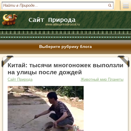
www.atlasprirodirossii.ru
Выберите рубрику блога
Китай: тысячи многоножек выползли
на улицы после дождей
Сайт Природа
Животный мир Планеты