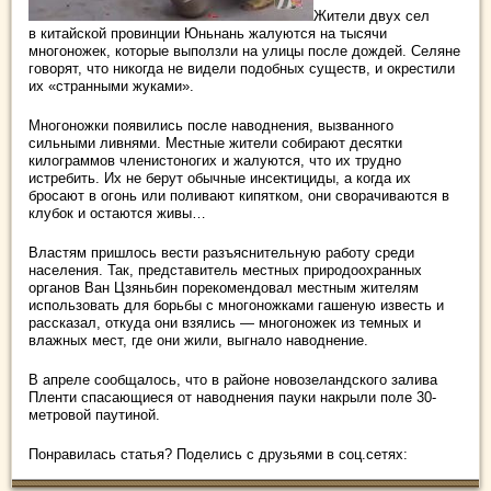
Жители двух сел
в китайской провинции Юньнань жалуются на тысячи
многоножек, которые выползли на улицы после дождей. Селяне
говорят, что никогда не видели подобных существ, и окрестили
их «странными жуками».
Многоножки появились после наводнения, вызванного
сильными ливнями. Местные жители собирают десятки
килограммов членистоногих и жалуются, что их трудно
истребить. Их не берут обычные инсектициды, а когда их
бросают в огонь или поливают кипятком, они сворачиваются в
клубок и остаются живы…
Властям пришлось вести разъяснительную работу среди
населения. Так, представитель местных природоохранных
органов Ван Цзяньбин порекомендовал местным жителям
использовать для борьбы с многоножками гашеную известь и
рассказал, откуда они взялись — многоножек из темных и
влажных мест, где они жили, выгнало наводнение.
В апреле сообщалось, что в районе новозеландского залива
Пленти спасающиеся от наводнения пауки накрыли поле 30-
метровой паутиной.
Понравилась статья? Поделись с друзьями в соц.сетях: