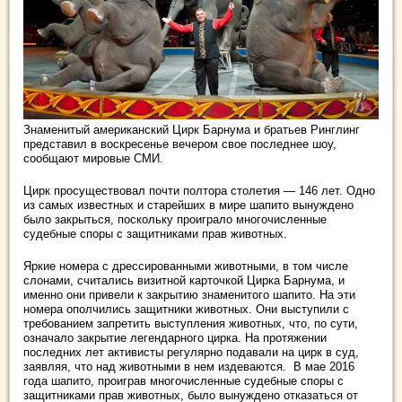
Знаменитый американский Цирк Барнума и братьев Ринглинг
представил в воскресенье вечером свое последнее шоу,
сообщают мировые СМИ.
Цирк просуществовал почти полтора столетия — 146 лет. Одно
из самых известных и старейших в мире шапито вынуждено
было закрыться, поскольку
проиграло многочисленные
судебные споры с защитниками прав животных.
Яркие номера с дрессированными животными, в том числе
слонами, считались визитной карточкой Цирка Барнума, и
именно они привели к закрытию знаменитого шапито. На эти
номера ополчились защитники животных. Они выступили с
требованием запретить выступления животных, что, по сути,
означало закрытие легендарного цирка. На протяжении
последних лет активисты регулярно подавали на цирк в суд,
заявляя, что над животными в нем издеваются. В мае 2016
года шапито, проиграв многочисленные судебные споры с
защитниками прав животных, было вынуждено отказаться от