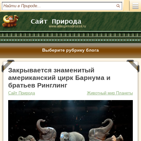
www.atlasprirodirossii.ru
Выберите рубрику блога
Закрывается знаменитый
американский цирк Барнума и
братьев Ринглинг
Сайт Природа
Животный мир Планеты