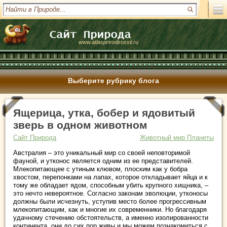
www.atlasprirodirossii.ru
Выберите рубрику блога
Ящерица, утка, бобер и ядовитый
зверь в одном животном
Сайт Природа
Животный мир Планеты
Австралия – это уникальный мир со своей неповторимой
фауной, и утконос является одним из ее представителей.
Млекопитающее с утиным клювом, плоским как у бобра
хвостом, перепонками на лапах, которое откладывает яйца и к
тому же обладает ядом, способным убить крупного хищника, –
это нечто невероятное. Согласно законам эволюции, утконосы
должны были исчезнуть, уступив место более прогрессивным
млекопитающим, как и многие их современники. Но благодаря
удачному стечению обстоятельств, а именно изолированности
континента, они до сих пор живы и мы можем познакомиться с