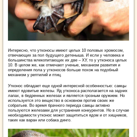
Интересно, что утконосы имеют целых 10 половых хромосом,
отвечающих за пол будущего детеныша. И если у человека и
большинства млекопитающих их две – ХУ, то у утконоса целых
10. В целом же, как отмечают ученые, механизм развития и
определения пола у утконосов больше похож на подобный
механизм у рептилий и птиц.
Утконос обладает еще одной интересной особенностью: самцы
имеют ядовитые железы. Яд утконоса располагается на задних
лапах, в бедренных железах и является грозным оружием. Но
используется это вещество в основном против своих же
собратьев. Во время брачного периода самцы активно
пользуются железами для устранения конкурентов. Но в случае
необходимости утконос может защититься ядом и от хищников,
таких как варан или собака динго.