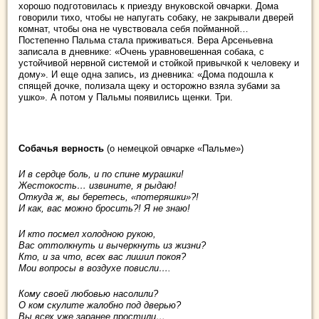
хорошо подготовилась к приезду внуковской овчарки. Дома
говорили тихо, чтобы не напугать собаку, не закрывали дверей
комнат, чтобы она не чувствовала себя пойманной…
Постепенно Пальма стала приживаться. Вера Арсеньевна
записала в дневнике: «Очень уравновешенная собака, с
устойчивой нервной системой и стойкой привычкой к человеку и
дому». И еще одна запись, из дневника: «Дома подошла к
спящей дочке, полизала щеку и осторожно взяла зубами за
ушко». А потом у Пальмы появились щенки. Три.
Собачья верность
(о немецкой овчарке «Пальме»)
И в сердце боль, и по спине мурашки!
Жестокость… извините, я рыдаю!
Откуда ж, вы беретесь, «потеряшки»?!
И как, вас можно бросить?! Я не знаю!
И кто посмел холодною рукою,
Вас оттолкнуть и вычеркнуть из жизни?
Кто, и за что, всех вас лишил покоя?
Мои вопросы в воздухе повисли….
Кому своей любовью насолили?
О ком скулите жалобно под дверью?
Вы всех уже заранее простили….