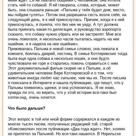
меня ждет. Ей не хватало общения с человеком, она хотела
стать чей-то собакой. Я ей говорила, слова, которые, может
быть, она слышала раньше: «Пальма у тебя будет дом, место,
мы пойдем гулять». Потом она разрешила сесть возле себя, на
следующий день, я к ней прикоснулась. Причем, когда я к ней
прикоснулась, я поняла, что без нее не уеду. А тут должна
была приехать какая-то делегация, и руководство аэропорта
сказало, что собаку нужно убрать или ее застрелят. Мне все
очень помогали, я несколько часов пыталась надеть на нее
ошейник, и я надела на нее ошейник».
Приживалась Пальма в новой семье сложно, она лежала в
комнате, боялась дверей, лестниц. В семье Котляревских тогда
была еще одна собака и несколько кошек, и они будто
чувствовали ее горе и старались помочь справиться с ним.
Этот документальный фильм скорее не о Пальме, а об
удивительном человеке Вере Котляровской и о том, что
животные иногда любят нас сильнее, чем мы их. После письма
я поискала в Интернете и нашла публикацию, где пишут, что у
Пальмы появились щенки, и она успокоилась. Я не знаю,
правда ли это, но верить, что у этой истории все-таки был
хэппи-энд, очень хочется.
Что было дальше?
Этот вопрос в той или иной форме содержался в каждом из
многих тысяч писем, полученных редакцией той, старой
«Комсомолки» после публикации «Два года ждет». Нет, хозяин
не прилетел за Пальмой. Но все-таки нашелся. В Норильске