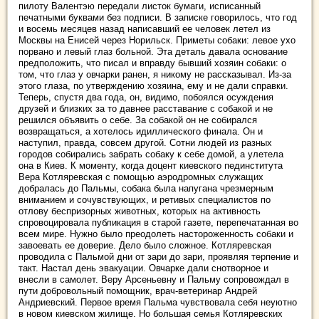
пилоту Валентэю передали листок бумаги, исписанный
печатными буквами без подписи. В записке говорилось, что год
и восемь месяцев назад написавший ее человек летел из
Москвы на Енисей через Норильск. Приметы собаки: левое ухо
порвано и левый глаз больной. Эта деталь давала основание
предположить, что писал и вправду бывший хозяин собаки: о
том, что глаз у овчарки ранен, я никому не рассказывал. Из-за
этого глаза, по утверждению хозяина, ему и не дали справки.
Теперь, спустя два года, он, видимо, побоялся осуждения
друзей и близких за то давнее расставание с собакой и не
решился объявить о себе. За собакой он не собирался
возвращаться, а хотелось идиллического финала. Он и
наступил, правда, совсем другой. Сотни людей из разных
городов собирались забрать собаку к себе домой, а улетела
она в Киев. К моменту, когда доцент киевского пединститута
Вера Котляревская с помощью аэродромных служащих
добралась до Пальмы, собака была напугана чрезмерным
вниманием и сочувствующих, и ретивых специалистов по
отлову беспризорных животных, которых на активность
спровоцировала публикация в старой газете, перепечатанная во
всем мире. Нужно было преодолеть настороженность собаки и
завоевать ее доверие. Дело было сложное. Котляревская
проводила с Пальмой дни от зари до зари, проявляя терпение и
такт. Настал день эвакуации. Овчарке дали снотворное и
внесли в самолет. Веру Арсеньевну и Пальму сопровождал в
пути добровольный помощник, врач-ветеринар Андрей
Андриевский. Первое время Пальма чувствовала себя неуютно
в новом киевском жилище. Но большая семья Котляревских