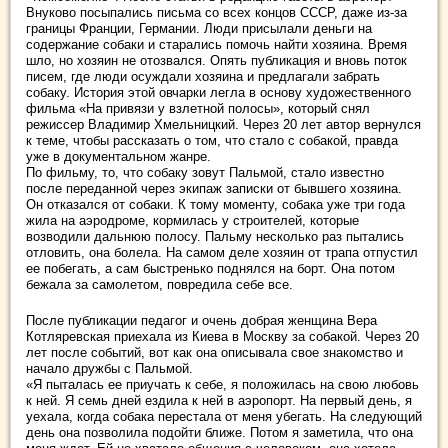
Внуково посыпались письма со всех концов СССР, даже из-за
границы Франции, Германии. Люди присылали деньги на
содержание собаки и старались помочь найти хозяина. Время
шло, но хозяин не отозвался. Опять публикация и вновь поток
писем, где люди осуждали хозяина и предлагали забрать
собаку. История этой овчарки легла в основу художественного
фильма «На привязи у взлетной полосы», который снял
режиссер Владимир Хмельницкий. Через 20 лет автор вернулся
к теме, чтобы рассказать о том, что стало с собакой, правда
уже в документальном жанре.
По фильму, то, что собаку зовут Пальмой, стало известно
после переданной через экипаж записки от бывшего хозяина.
Он отказался от собаки. К тому моменту, собака уже три года
жила на аэродроме, кормилась у строителей, которые
возводили дальнюю полосу. Пальму несколько раз пытались
отловить, она болела. На самом деле хозяин от трапа отпустил
ее побегать, а сам быстренько поднялся на борт. Она потом
бежала за самолетом, повредила себе все.
После публикации педагог и очень добрая женщина Вера
Котляревская приехала из Киева в Москву за собакой. Через 20
лет после событий, вот как она описывала свое знакомство и
начало дружбы с Пальмой.
«Я пыталась ее приучать к себе, я положилась на свою любовь
к ней. Я семь дней ездила к ней в аэропорт. На первый день, я
уехала, когда собака перестала от меня убегать. На следующий
день она позволила подойти ближе. Потом я заметила, что она