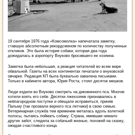
19 сентября 1976 года «Комсомолка» напечатала заметку,
ставшую абсолютным рекордсменом по количеству полученных
откликов. Это была история собаки, которая два года
дожидалась в аэропорту Внуково бросившего ее хозяина.
Заметка была небольшая, а реакция читателей во всем мире
обвальной. Газеты на всех континентах печатали о внуковской
овчарке. Редакция КП была буквально завалена письмами.
Только в кабинете автора, Юрия Роста, стоял десяток мешков.
Люди ездили во Внуково смотреть на диковинного пса. Многие
хотели взять его себе. Десятки лжехозяев признавались в
неблагородном поступке и обещали исправиться, приняв
Пальму (так прозвали верного пса летчики) в свою семью.
Ветеринарная служба тем временем металась вдоль взлетной
полосы, пытаясь поймать собаку. Страна, имевшая немало
других забот, следила за собачьей жизнью, похожей на сказку,
ожидая счастливого конца.