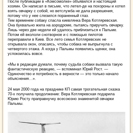
После публикации в «Комсомолке» объявился и настоящий
хозяин. Он написал в письме, что летел-де на похороны и хотел
взять овчарку с собой, но ветслужба не дала разрешения,
потому что у нее слезился пораненный глаз.
Тем временем собаку спасла киевлянка Вера Котляревская.
Она буквально жила на аэродроме, пытаясь приручить овчарку.
Лишь через две недели ей удалось приблизиться к Пальме.
Потом ей вкололи снотворное и с помощью пилотов
переправили в Киев. Все лето семья Котляревских не
открывала окон, опасаясь, чтобы собака не выпрыгнула с
четвертого этажа. А когда у Пальмы появились щенки, она
успокоилась вовсе.
«Мы в редакции думали, почему судьба собаки вызвала такую
фантастическую реакцию, — вспоминал Юрий Рост. —
Одиночество и потребность в верности — это только начало
объяснения…».
24 мая 2000 года на празднике КП самая трогательная сказка
70-х получила продолжение: Вера Котляревская подарила
Юрию Росту праправнучку всесоюзно знаменитой овчарки
Пальмы.