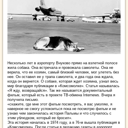
Несколько лет в аэропорту Внуково прямо на взлетной полосе
жила собака. Она встречала и провожала самолеты. Она не
верила, что ее хозяин, самый близкий человек, мог улететь без
нее. Он оставил ее у трапа самолета, и два года она ждала,
когда он вернется. О собаке, которая ждет хозяина, узнал весь
мир благодаря публикации в «Комсомолке». Статья называлась
«Я жду, возвращайся». Так же называется документальный
фильм, который есть в проекте ТВ-обмена Internews. Вчера я
получила письмо.
«скажите, где мне этот фильм посмотреть, я вас умоляю, я
наверное не смогу успокоиться пока не посмотрю фильм и не
узнаю чем закончилась история Пальмы и что случилось с
этим ублюдком, который ее бросил».
Эта история началась в 1974 году, а в 76-м вышла публикация в
«Комсомолке». После статьи в редакцию газеты в аэропорт