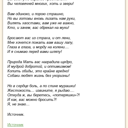
Вы человечней многих, хоть и звери!
Вам одиноко, и порою страшно,
Но вы готовы вновь лизать нам руки,
Вилять хвостами, вам уже не важно,
Кто, и зачем, вас обрекал на муки!
Бросают вас из страха, и от лени,
Мне хочется пожать вам вашу лапу,
Глаза в глаза, и морду на колени….
И я снимаю перед вами шляпу!
Природа Мать вас наградила щедро,
И мудрой добротой, и оптимизмом!
Копить обиды, это крайне вредно!
Собаки любят жизнь без укоризны!
Но в сердце боль, а по спине мурашки!
Жестокость… извините, я рыдаю….
Откуда ж, вы беретесь, «потеряшки»?!
И как, вас можно бросить?!
Я, не знаю…
Источник.
Источник