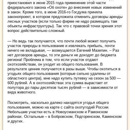
приостановил в июне 2015 года применение этой части
федерального закона «Об охоте» до внесения новых изменений
в закон. Кроме того, в июне 2016-го Госдума приняла
законопроект, в котором предложила отменить договоры аренды
лесных участков (если только фирме не надо размещать там
объекты инфраструктуры). Так что с правовой точки зрения этот
вопрос действительно сложный.
— Но ведь так получается, что почти любой может получить
участок природы в пользование и извлекать прибыль, почти
ничего не вкладывая, — возмущается Евгений Мазепин. – Раз
нет договоров аренды, то эти деньги не доходят до бюджета
региона! Проблема в том, что если участок отдают
охотхозяйствам, он уходит из общего пользования. В
результате ценник получается в разы выше. Чтобы охотиться в
угодьях общего пользования (которые сильно удалены от
областного центра), мне надо купить путевку на сезон за 500 —
600 рублей. А в охотхозяйствах эта сумма вырастает от
полутора до пары десятков тысяч рублей — в зависимости от
вида животного.
Посмотреть, насколько далеко находятся угодья общего
пользования, можно на карте с сайта охотугодий России.
Небольшие участки есть в Новоусманском и Рамонском
районах. Остальные – в Бобровском, Подгоренском, Каменском
и других.