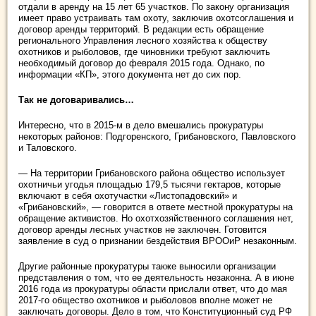
отдали в аренду на 15 лет 65 участков. По закону организация
имеет право устраивать там охоту, заключив охотсоглашения и
договор аренды территорий. В редакции есть обращение
регионального Управления лесного хозяйства к обществу
охотников и рыболовов, где чиновники требуют заключить
необходимый договор до февраля 2015 года. Однако, по
информации «КП», этого документа нет до сих пор.
Так не договаривались…
Интересно, что в 2015-м в дело вмешались прокуратуры
некоторых районов: Подгоренского, Грибановского, Павловского
и Таловского.
— На территории Грибановского района общество использует
охотничьи угодья площадью 179,5 тысячи гектаров, которые
включают в себя охотучастки «Листопадовский» и
«Грибановский», — говорится в ответе местной прокуратуры на
обращение активистов. Но охотхозяйственного соглашения нет,
договор аренды лесных участков не заключен. Готовится
заявление в суд о признании бездействия ВРООиР незаконным.
Другие районные прокуратуры также выносили организации
представления о том, что ее деятельность незаконна. А в июне
2016 года из прокуратуры области прислали ответ, что до мая
2017-го общество охотников и рыболовов вполне может не
заключать договоры. Дело в том, что Конституционный суд РФ