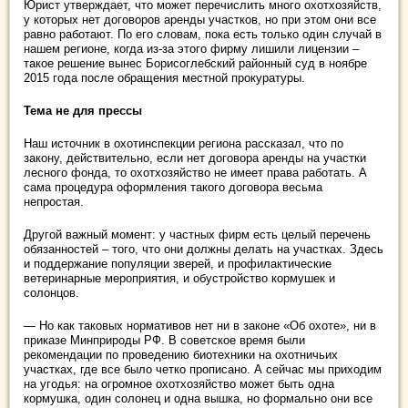
Юрист утверждает, что может перечислить много охотхозяйств,
у которых нет договоров аренды участков, но при этом они все
равно работают. По его словам, пока есть только один случай в
нашем регионе, когда из-за этого фирму лишили лицензии –
такое решение вынес Борисоглебский районный суд в ноябре
2015 года после обращения местной прокуратуры.
Тема не для прессы
Наш источник в охотинспекции региона рассказал, что по
закону, действительно, если нет договора аренды на участки
лесного фонда, то охотхозяйство не имеет права работать. А
сама процедура оформления такого договора весьма
непростая.
Другой важный момент: у частных фирм есть целый перечень
обязанностей – того, что они должны делать на участках. Здесь
и поддержание популяции зверей, и профилактические
ветеринарные мероприятия, и обустройство кормушек и
солонцов.
— Но как таковых нормативов нет ни в законе «Об охоте», ни в
приказе Минприроды РФ. В советское время были
рекомендации по проведению биотехники на охотничьих
участках, где все было четко прописано. А сейчас мы приходим
на угодья: на огромное охотхозяйство может быть одна
кормушка, один солонец и одна вышка, но формально они все