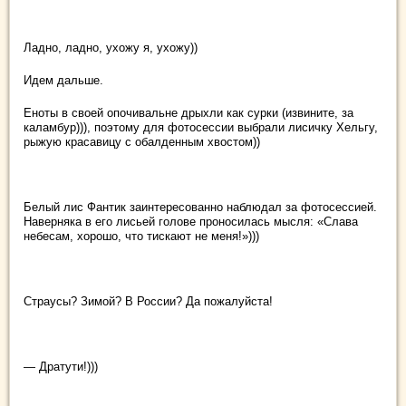
Ладно, ладно, ухожу я, ухожу))
Идем дальше.
Еноты в своей опочивальне дрыхли как сурки (извините, за
каламбур))), поэтому для фотосессии выбрали лисичку Хельгу,
рыжую красавицу с обалденным хвостом))
Белый лис Фантик заинтересованно наблюдал за фотосессией.
Наверняка в его лисьей голове проносилась мысля: «Слава
небесам, хорошо, что тискают не меня!»)))
Страусы? Зимой? В России? Да пожалуйста!
— Дратути!)))