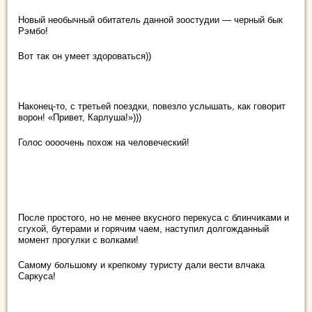
Новый необычный обитатель данной зоостудии — черный бык
Рэмбо!
Вот так он умеет здороваться))
Наконец-то, с третьей поездки, повезло услышать, как говорит
ворон! «Привет, Карлуша!»)))
Голос оооочень похож на человеческий!
После простого, но не менее вкусного перекуса с блинчиками и
сгухой, бутерами и горячим чаем, наступил долгожданный
момент прогулки с волками!
Самому большому и крепкому туристу дали вести влчака
Саркуса!