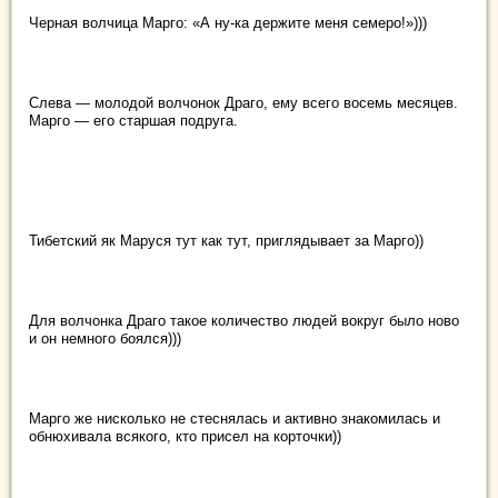
Черная волчица Марго: «А ну-ка держите меня семеро!»)))
Слева — молодой волчонок Драго, ему всего восемь месяцев.
Марго — его старшая подруга.
Тибетский як Маруся тут как тут, приглядывает за Марго))
Для волчонка Драго такое количество людей вокруг было ново
и он немного боялся)))
Марго же нисколько не стеснялась и активно знакомилась и
обнюхивала всякого, кто присел на корточки))