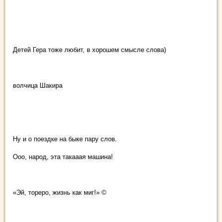
Детей Гера тоже любит, в хорошем смысле слова)
волчица Шакира
Ну и о поездке на быке пару слов.
Ооо, народ, эта такааая машина!
«Эй, тореро, жизнь как миг!» ©