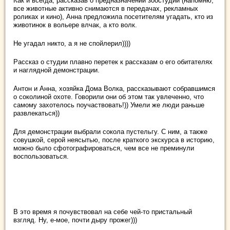
Как и всегда, рассказав о предназначении зоостудии (напомню,
все животные активно снимаются в передачах, рекламных
роликах и кино), Анна предложила посетителям угадать, кто из
животинок в вольере влчак, а кто волк.
Не угадал никто, а я не спойлерил))))
Рассказ о студии плавно перетек к рассказам о его обитателях
и наглядной демонстрации.
Антон и Анна, хозяйка Дома Волка, рассказывают собравшимся
о соколиной охоте. Говорили они об этом так увлеченно, что
самому захотелось поучаствовать!)) Умели же люди раньше
развлекаться))
Для демонстрации выбрали сокола пустельгу. С ним, а также
совушкой, серой неясытью, после краткого экскурса в историю,
можно было сфотографироваться, чем все не преминули
воспользоваться.
В это время я почувствовал на себе чей-то пристальный
взгляд. Ну, е-мое, почти дыру прожег)))