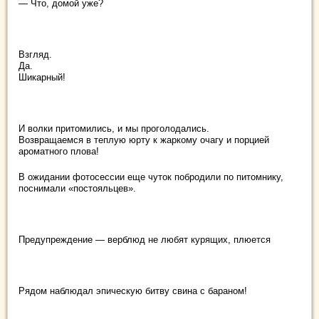
— Что, домой уже?
Взгляд.
Да.
Шикарный!
И волки притомились, и мы проголодались.
Возвращаемся в теплую юрту к жаркому очагу и порцией
ароматного плова!
В ожидании фотосессии еще чуток побродили по питомнику,
поснимали «постояльцев».
Предупреждение — верблюд не любят курящих, плюется
Рядом наблюдал эпическую битву свина с бараном!