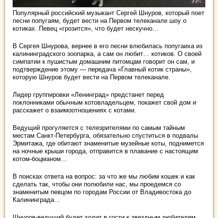
Популярный российский музыкант Сергей Шнуров, который поет
песни попугаям, будет вести на Первом телеканале шоу о
котиках. Певец «грозится», что будет нескучно…
В Сергея Шнурова, вернее в его песни влюбилась попугаиха из
калининградского зоопарка, а сам он
любит… котиков. О своей
симпатии к пушистым домашним питомцам говорит он сам, и
подтверждение этому — передача «Главный котик страны»,
которую Шнуров будет вести на Первом телеканале.
Лидер группировки «Ленинград» предстанет перед
поклонниками обычным котовладельцем, покажет свой дом и
расскажет о взаимоотношениях с котами.
Ведущий прогуляется с телезрителями по самым тайным
местам Санкт-Петербурга, обязательно спуститься в подвалы
Эрмитажа, где обитают знаменитые музейные коты, поднимется
на ночные крыши города, отправится в плавание с настоящим
котом-боцманом…
В поисках ответа на вопрос: за что же мы любим кошек и как
сделать так, чтобы они полюбили нас, мы проедемся со
знаменитым певцом по городам России от Владивостока до
Калининграда…
Шнуров-ведущий будет ходит в гости к звездным любителям