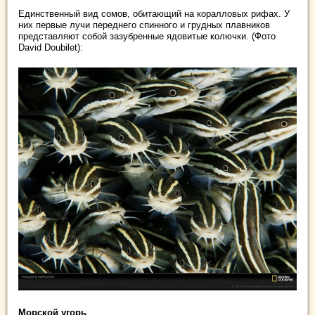
Единственный вид сомов, обитающий на коралловых рифах. У
них первые лучи переднего спинного и грудных плавников
представляют собой зазубренные ядовитые колючки. (Фото
David Doubilet):
Морской угорь