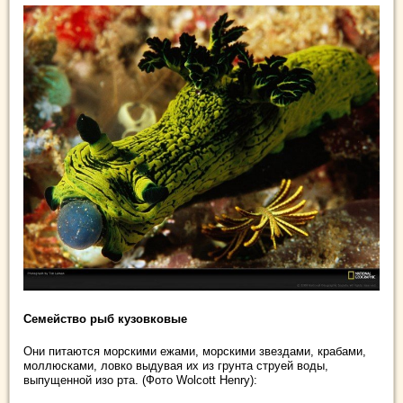
Семейство рыб кузовковые
Они питаются морскими ежами, морскими звездами, крабами,
моллюсками, ловко выдувая их из грунта струей воды,
выпущенной изо рта. (Фото Wolcott Henry):