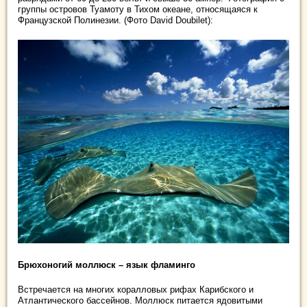
группы островов Туамоту в Тихом океане, относящаяся к
Французской Полинезии. (Фото David Doubilet):
Брюхоногий моллюск – язык фламинго
Встречается на многих коралловых рифах Карибского и
Атлантического бассейнов. Моллюск питается ядовитыми