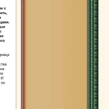
ик с
ить,
в
рцами.
лые
о
же
лго
роицк
ства
ана
ги
 И
 по