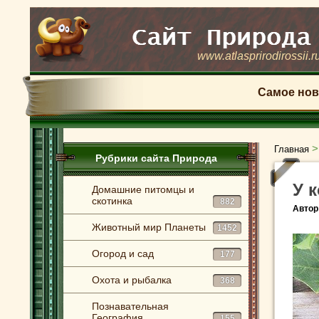
www.atlasprirodirossii.r
Самое нов
Главная
Рубрики сайта Природа
У 
Домашние питомцы и
скотинка
882
Автор
Животный мир Планеты
1452
Огород и сад
177
Охота и рыбалка
368
Познавательная
География
155