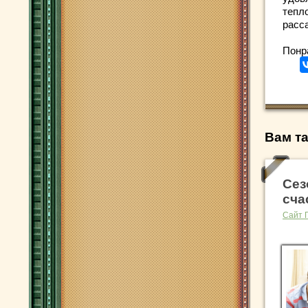
тепл
расс
Понр
Вам та
Сез
сча
Сайт 