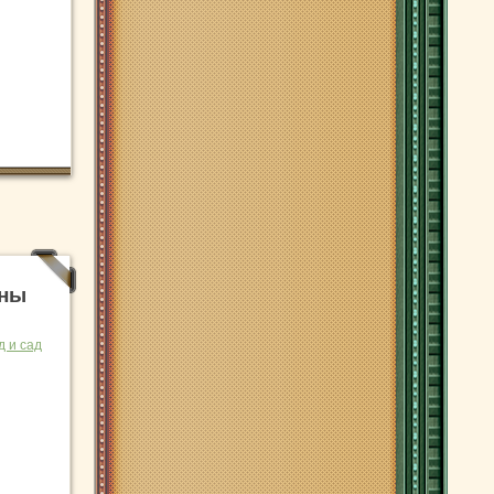
ны
д и сад