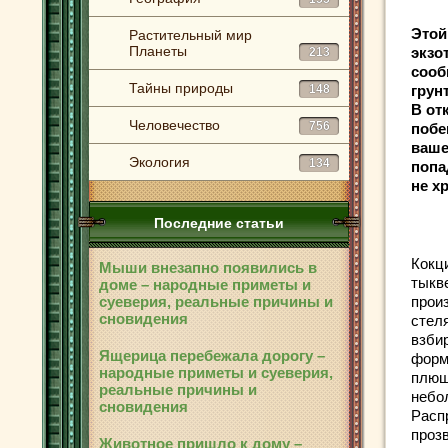
Этой
Растительный мир
Планеты
экзо
213
сооб
Тайны природы
148
грун
В
от
Человечество
756
побе
ваше
Экология
134
попа
не х
Последние статьи
Кокц
Мыши внезапно появились в
тыкве
доме – народные приметы и
суеверия, реальные причины и
прои
сновидения
стел
взби
Ящерица перебежала дорогу –
форм
народные приметы и суеверия,
плющ
реальные причины и
небо
сновидения
Расп
проз
Животное пришло к дому –