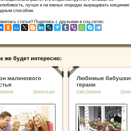
олюбивость, лучше и на южных огородах выращивать кокцинию
адным способом.
авилась статья? Поделись с друзьями в соц.сетях:
к же будет интересно:
он малинового
Любимые бабушки
стья
герани
Природа
Огород и сад
Сайт Природа
Огоро