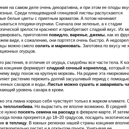
иния на самом деле очень декоративна, и при этом ее плоды вк
лезные. Среди плющевидной глянцевой листвы распускаются
ные белые цветы с приятным ароматом. А потом начинают
зываться плодики-огурчики. Сначала они зеленые, а к стадии
огической зрелости краснеют и приобретают сладкий вкус. Их м
ервировать, приготовляя
повидло, варенье, джемы
, как из фру
ежем виде, к сожалению, они портятся очень быстро. А недозре
нцы можно смело
солить и мариновать
. Заготовка по вкусу не 
иционных огурцов.
го растения, в отличие от огурца, съедобны все части тела. К к
на кокциния формирует
сладкий сочный корнеплод
, который п
нему виду похож на крупную морковь. На родине эта «морковин
оляет растению пережить долгий засушливый период с помощь
сенных сахаров и воды.
Листья можно сушить и заваривать ч
жающий уровень сахара в крови.
ко эта лиана хорошо себя чувствует только в жарком климате. 
ь теплолюбива
. Но вырастить ее вполне возможно. В средней
се нужно
посеять семена на рассаду
в феврале-марте. И затем
когда почва прогреется до 18–20 градусов, посадить экзотическ
чик
в теплицу
. В южных регионах нашей страны кокциния вполн
летворительно растет и в открытом грунте. Учитывая ее