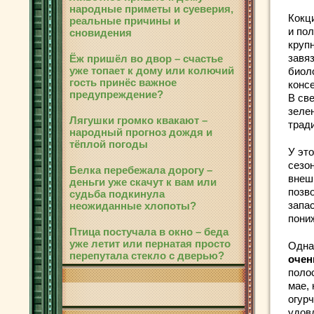
народные приметы и суеверия,
Кокц
реальные причины и
и по
сновидения
круп
завя
Ёж пришёл во двор – счастье
уже топает к дому или колючий
биол
гость принёс важное
конс
предупреждение?
В св
зеле
Лягушки громко квакают –
трад
народный прогноз дождя и
тёплой погоды
У это
сезо
Белка перебежала дорогу –
внеш
деньги уже скачут к вам или
позв
судьба подкинула
запа
неожиданные хлопоты?
пони
Птица постучала в окно – беда
уже летит или пернатая просто
Одна
перепутала стекло с дверью?
очен
поло
мае, 
огур
удов