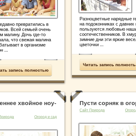
Разноцветные нарядные г
на подоконниках с давних 
едавно превратились в
пользуются любовью наш
иков. Всей семьей очень
соотечественников. В хму
м малину. Дочь где-то
зимние дни эти яркие вес
ала, что свежая малина
цветочки ...
батывает в организме
н ...
Читать запись полност
ать запись полностью
еннее хвойное ноу-
Пусти сорняк в ог
Сайт Природа
Огоро
Природа
Огород и сад