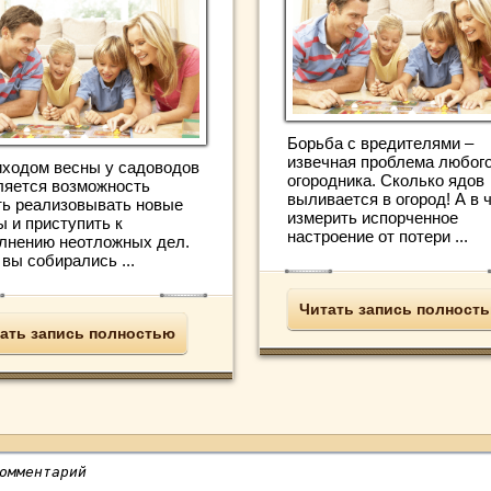
Борьба с вредителями –
извечная проблема любог
иходом весны у садоводов
огородника. Сколько ядов
ляется возможность
выливается в огород! А в 
ть реализовывать новые
измерить испорченное
ы и приступить к
настроение от потери ...
лнению неотложных дел.
вы собирались ...
Читать запись полност
ать запись полностью