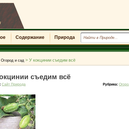
u
ое
Содержание
Природа
>
>
У кокцинии съедим всё
Огород и сад
кокцинии съедим всё
:
Сайт Природа
Рубрика:
Огоро