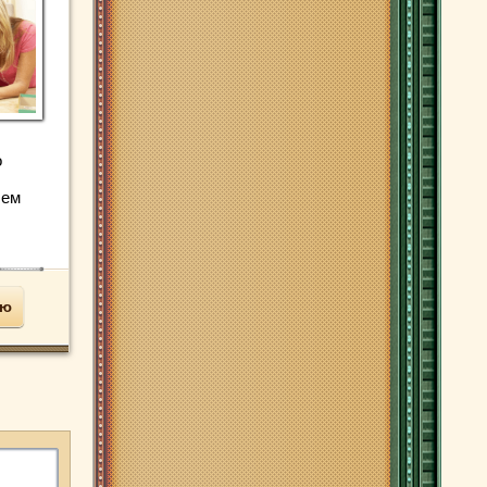
о
чем
ью