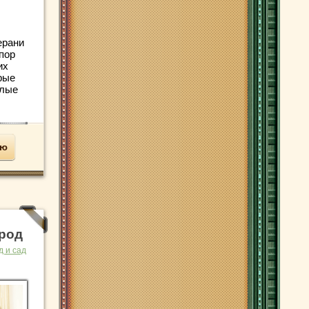
ерани
пор
их
рые
елые
ью
ород
д и сад