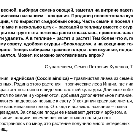
 весной, выбирая семена овощей, заметил на витрине пакет
тическим названием – кокциния. Продавец посоветовала куп
щив, что вырастет съедобный овощ. Часть семян я посеял 
т в мае и несколько штук – рассадой в теплицу вместе с огу
крытом грунте эта неженка расти отказалась, пришлось чах
ги удалить. А в теплице – растет и растет! Тем более что я, п
му совету, удобрял огурцы «Биокладом», и на кокцинию то
дало. Теперь собираем красные плоды, они вкусные, но до
ранятся. Может, их можно заготавливать впрок?
С уважением, Семен Петрович Кулешов, Т
иния
индийская (
Coccinia
indica
)
– травянистая лиана из семей
нных. Родина этого растения – тропические леса Индии, где ли
зрастает постоянно в виде многолетней культуры. Длинные побе
ятся по земле и укореняются, добывая дополнительное питание.
раются на деревья повыше к свету. У кокцинии красивые листья,
е напоминающие плющ. Отсюда и возникло название – тыква
евидная. За сладкие плоды ее называют детским арбузом, а
льшие плодики навеяли название «тыква пальцы ног».
ространяясь по миру, это растение получило много интересных
вищ.