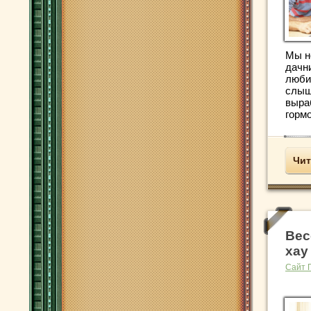
Мы н
дачн
люби
слыш
выра
гормо
Чит
Вес
хау
Сайт 