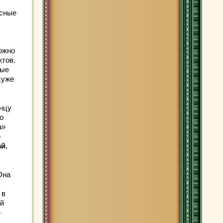
усные
ожно
ктов.
лые
хуже
онцу
о
а»
ю
ай
,
Она
 в
ий
е