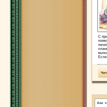
С пр
появ
нача
план
выпо
Если 
Чит