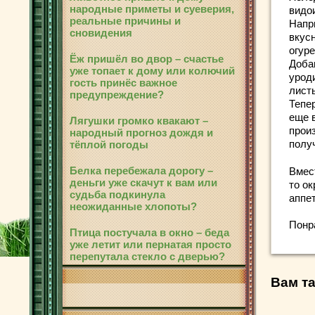
народные приметы и суеверия,
видо
реальные причины и
Напр
сновидения
вкус
огуре
Ёж пришёл во двор – счастье
Доба
уже топает к дому или колючий
урод
гость принёс важное
лист
предупреждение?
Тепе
еще 
Лягушки громко квакают –
прои
народный прогноз дождя и
полу
тёплой погоды
Белка перебежала дорогу –
Вмес
деньги уже скачут к вам или
то о
судьба подкинула
аппет
неожиданные хлопоты?
Понр
Птица постучала в окно – беда
уже летит или пернатая просто
перепутала стекло с дверью?
Вам та