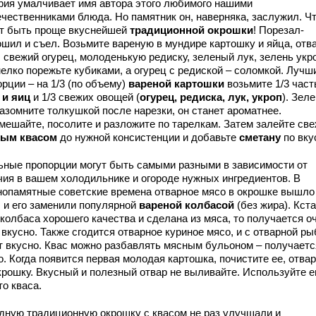
рия умалчивает имя автора этого любимого нашими
ечественниками блюда. Но памятник он, наверняка, заслужил. Ч
т быть проще вкуснейшей
традиционной окрошки
! Порезал-
ошил и съел. Возьмите вареную в мундире картошку и яйца, отв
 свежий огурец, молоденькую редиску, зеленый лук, зелень укр
мелко порежьте кубиками, а огурец с редиской – соломкой. Лучш
рции – на 1/3 (по объему)
вареной картошки
возьмите 1/3 част
 и яиц
и 1/3 свежих овощей (
огурец, редиска, лук, укроп
). Зел
азомните толкушкой после нарезки, он станет ароматнее.
мешайте, посолите и разложите по тарелкам. Затем залейте св
ым квасом
до нужной консистенции и добавьте
сметану
по вку
ьные пропорции могут быть самыми разными в зависимости от
чия в вашем холодильнике и огороде нужных ингредиентов. В
нопамятные советские времена отварное мясо в окрошке вышло
 и его заменили популярной
вареной колбасой
(без жира). Кста
 колбаса хорошего качества и сделана из мяса, то получается о
вкусно. Также сгодится отварное куриное мясо, и с отварной ры
т вкусно. Квас можно разбавлять мясным бульоном – получаетс
. Когда появится первая молодая картошка, почистите ее, отвар
окрошку. Вкусный и полезный отвар не выливайте. Используйте е
о кваса.
дную традиционную окрошку с квасом не раз улучшали и