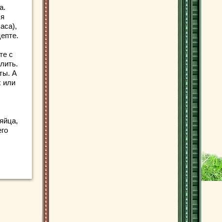
а.
ся
аса),
цепте.
те с
лить.
ты. А
х или
 яйца,
его