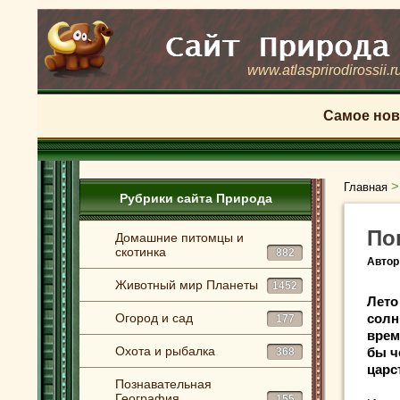
www.atlasprirodirossii.r
Самое нов
Главная
Рубрики сайта Природа
По
Домашние питомцы и
скотинка
882
Автор
Животный мир Планеты
1452
Лето
Огород и сад
солн
177
врем
Охота и рыбалка
бы ч
368
царс
Познавательная
География
155