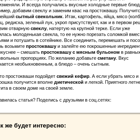
изменяли. И всегда получались вкусные холодные первые блюд
имер, добавим свеклу и заменим квас на простоквашу. Получит
нейший
сытный свекольник
. Итак, картофель, яйца, мясо (колб
ц, редиска, зеленый лук, укроп присутствуют, как и в первом ре
вим отварную
свеклу
, натертую на крупной терке. Если уже
илась молоденькая свекла, то ее нужно порезать соломкой вмес
ьями и потушить в сотейнике. Все соединить, перемешать и посо
рь возьмите
простоквашу
и залейте ею покрошенные ингредиен
вкуснее – смешать
простоквашу с мясным бульоном
в равны
звольных пропорциях. По желанию добавьте
сметану
. Вкус
чается необыкновенным, а блюдо – очень сытным.
то простокваши подойдет
свежий кефир
. А если убрать мясо и
крошка получится вполне
диетической
и легкой. Приятного летн
ита в своем доме на своей земле.
авилась статья? Поделись с друзьями в соц.сетях:
к же будет интересно: