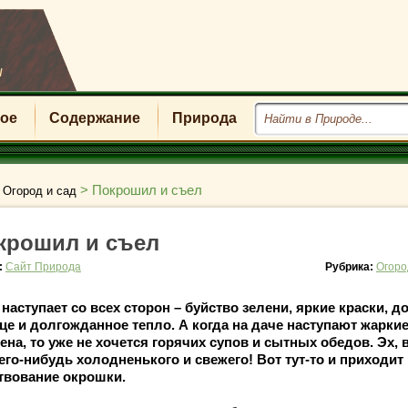
u
ое
Содержание
Природа
>
>
Покрошил и съел
Огород и сад
крошил и съел
:
Сайт Природа
Рубрика:
Огоро
 наступает со всех сторон – буйство зелени, яркие краски, д
це и долгожданное тепло. А когда на даче наступают жарки
ена, то уже не хочется горячих супов и сытных обедов. Эх, 
его-нибудь холодненького и свежего! Вот тут-то и приходит
твование
окрошки.