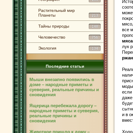
Исто
соот
Растительный мир
може
Планеты
213
покр
мясо,
Тайны природы
148
все 
пропо
Человечество
756
мяса
лук р
Экология
134
Пере
ржан
Последние статьи
Реал
нали
Мыши внезапно появились в
прис
доме – народные приметы и
моды
суеверия, реальные причины и
если
сновидения
даже 
буде
Ящерица перебежала дорогу –
сытно
народные приметы и суеверия,
и в 
реальные причины и
вмест
сновидения
Животное пришло к дому –
Холо