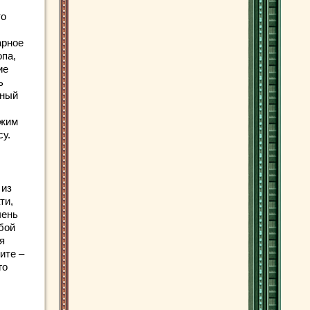
то
арное
опа,
ие
ь
еный
ежим
су.
 из
ти,
чень
бой
я
ите –
го