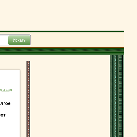
д и сад
олгое
е
вот