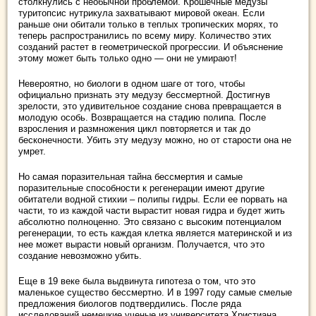
столкнулись с необычной проблемой. Крошечные медузы
туритопсис нутрикула захватывают мировой океан. Если
раньше они обитали только в теплых тропических морях, то
теперь распространились по всему миру. Количество этих
созданий растет в геометрической прогрессии. И объяснение
этому может быть только одно — они не умирают!
Невероятно, но биологи в одном шаге от того, чтобы
официально признать эту медузу бессмертной. Достигнув
зрелости, это удивительное создание снова превращается в
молодую особь. Возвращается на стадию полипа. После
взросления и размножения цикл повторяется и так до
бесконечности. Убить эту медузу можно, но от старости она не
умрет.
Но самая поразительная тайна бессмертия и самые
поразительные способности к регенерации имеют другие
обитатели водной стихии – полипы гидры. Если ее порвать на
части, то из каждой части вырастит новая гидра и будет жить
абсолютно полноценно. Это связано с высоким потенциалом
регенерации, то есть каждая клетка является материнской и из
нее может вырасти новый организм. Получается, что это
создание невозможно убить.
Еще в 19 веке была выдвинута гипотеза о том, что это
маленькое существо бессмертно. И в 1997 году самые смелые
предложения биологов подтвердились. После ряда
исследований немецкие ученые из университета Христиана