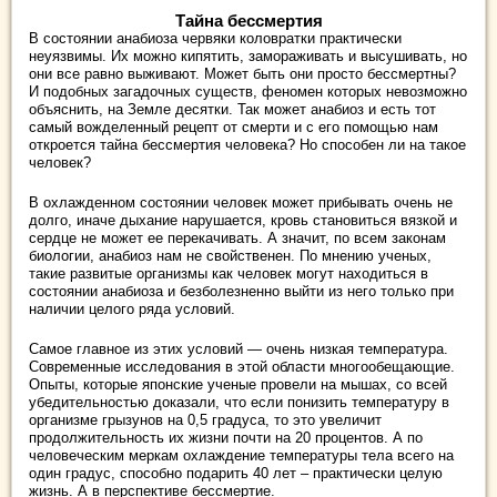
Тайна бессмертия
В состоянии анабиоза червяки коловратки практически
неуязвимы. Их можно кипятить, замораживать и высушивать, но
они все равно выживают. Может быть они просто бессмертны?
И подобных загадочных существ, феномен которых невозможно
объяснить, на Земле десятки. Так может анабиоз и есть тот
самый вожделенный рецепт от смерти и с его помощью нам
откроется тайна бессмертия человека? Но способен ли на такое
человек?
В охлажденном состоянии человек может прибывать очень не
долго, иначе дыхание нарушается, кровь становиться вязкой и
сердце не может ее перекачивать. А значит, по всем законам
биологии, анабиоз нам не свойственен. По мнению ученых,
такие развитые организмы как человек могут находиться в
состоянии анабиоза и безболезненно выйти из него только при
наличии целого ряда условий.
Самое главное из этих условий — очень низкая температура.
Современные исследования в этой области многообещающие.
Опыты, которые японские ученые провели на мышах, со всей
убедительностью доказали, что если понизить температуру в
организме грызунов на 0,5 градуса, то это увеличит
продолжительность их жизни почти на 20 процентов. А по
человеческим меркам охлаждение температуры тела всего на
один градус, способно подарить 40 лет – практически целую
жизнь. А в перспективе бессмертие.