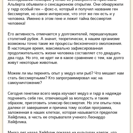
Альберта объявили о сенсационном открытии. Они обнаружили
у гидр особый ген – фокс-о, который и получил название ген
бессмертия, но самое интересное, что этот же ген есть и у
человека. Именно в этом гене и лежит тайна бессмертия
человека!
Его активность отмечается у долгожителей, перешагнувших
столетний рубеж. А значит, теоретически, в нашем организме
возможны точно такие же процессы бесконечного омоложения.
В настоящее время, максимально зафиксированная
продолжительность жизни человека составляет сто двадцать
два года. Но это, не идет ни в какое сравнение с тем, как долго
живут некоторые животные.
Можем ли мы перенять опыт у медуз или рыб? Что мешает нам
стать бессмертными? Кто запрограммировал нас на
самоуничтожение?
Сегодня генетики всего мира изучают медуз и гидр в надежде
подчинить себе ген, отвечающий за молодость и таким
образом, приготовить эликсир бессмертия. Но эти опыты пока
далеки от завершения и причина тому особая программа,
заложенная в наших клетках, которая называется пределом
Хейфлика, в честь ее открывателя ученого Леонардо
Хейфлика.
Много лет назад Хейфлик показал на культурах клеток, что