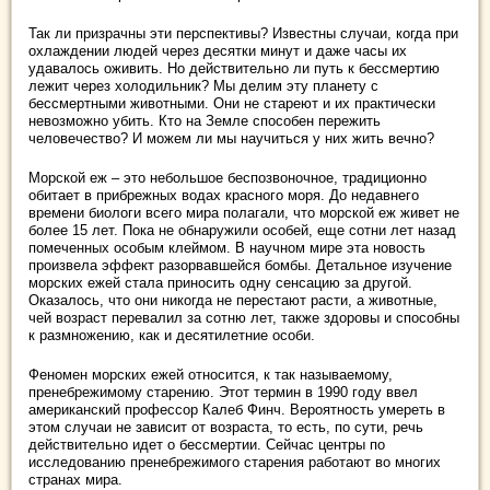
Так ли призрачны эти перспективы? Известны случаи, когда при
охлаждении людей через десятки минут и даже часы их
удавалось оживить. Но действительно ли путь к бессмертию
лежит через холодильник? Мы делим эту планету с
бессмертными животными. Они не стареют и их практически
невозможно убить. Кто на Земле способен пережить
человечество? И можем ли мы научиться у них жить вечно?
Морской еж – это небольшое беспозвоночное, традиционно
обитает в прибрежных водах красного моря. До недавнего
времени биологи всего мира полагали, что морской еж живет не
более 15 лет. Пока не обнаружили особей, еще сотни лет назад
помеченных особым клеймом. В научном мире эта новость
произвела эффект разорвавшейся бомбы. Детальное изучение
морских ежей стала приносить одну сенсацию за другой.
Оказалось, что они никогда не перестают расти, а животные,
чей возраст перевалил за сотню лет, также здоровы и способны
к размножению, как и десятилетние особи.
Феномен морских ежей относится, к так называемому,
пренебрежимому старению. Этот термин в 1990 году ввел
американский профессор Калеб Финч. Вероятность умереть в
этом случаи не зависит от возраста, то есть, по сути, речь
действительно идет о бессмертии. Сейчас центры по
исследованию пренебрежимого старения работают во многих
странах мира.