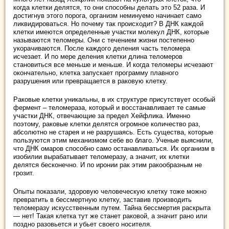
когда клетки делятся, то они способны делать это 52 раза. И
достигнув этого порога, организм неминуемо начинает само
ликвидироваться. Но почему так происходит? В ДНК каждой
клетки имеются определенные участки молекул ДНК, которые
называются теломеры. Они с течением жизни постепенно
укорачиваются. После каждого деления часть теломера
исчезает. И по мере деления клетки длина теломеров
становиться все меньше и меньше. И когда теломеры исчезают
окончательно, клетка запускает программу плавного
разрушения или превращается в раковую клетку.
Раковые клетки уникальны, в их структуре присутствует особый
фермент – теломераза, который и восстанавливает те самые
участки ДНК, отвечающие за предел Хейфлика. Именно
поэтому, раковые клетки делятся огромное количество раз,
абсолютно не старея и не разрушаясь. Есть существа, которые
пользуются этим механизмом себе во благо. Ученые выяснили,
что ДНК омаров способно само останавливаться. Их организм в
изобилии вырабатывает теломеразу, а значит, их клетки
делятся бесконечно. И по иронии рак этим ракообразным не
грозит.
Опыты показали, здоровую человеческую клетку тоже можно
превратить в бессмертную клетку, заставив производить
теломеразу искусственным путем. Тайна бессмертия раскрыта
— нет! Такая клетка тут же станет раковой, а значит рано или
поздно разовьется и убьет своего носителя.