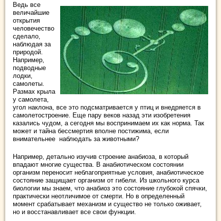
Ведь все
величайшие
открытия
человечество
сделало,
наблюдая за
природой.
Например,
подводные
лодки,
самолеты.
Размах крыла
у самолета,
угол наклона, все это подсматривается у птиц и внедряется в
самолетостроение. Еще пару веков назад эти изобретения
казались чудом, а сегодня мы воспринимаем их как норма. Так
может и тайна бессмертия вполне постижима, если
внимательнее наблюдать за животными?
Например, детально изучив строение анабиоза, в который
впадают многие существа. В анабиотическом состоянии
организм переносит неблагоприятные условия, анабиотическое
состояние защищает организм от гибели. Из школьного курса
биологии мы знаем, что анабиоз это состояние глубокой спячки,
практически неотличимое от смерти. Но в определенный
момент срабатывает механизм и существо не только оживает,
но и восстанавливает все свои функции.