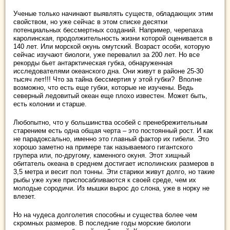
Ученые только начинают выявлять существ, обладающих этим
свойством, но уже сейчас в этом списке десятки
потенциальных бессмертных созданий. Например, черепаха
каролинская, продолжительность жизни которой оценивается в
140 лет. Или морской окунь омутский. Возраст особи, которую
сейчас изучают биологи, уже перевалил за 200 лет. Но все
рекорды бьет антарктическая губка, обнаруженная
исследователями океанского дна. Они живут в районе 25-30
тысяч лет!!! Что за тайна бессмертия у этой губки? Вполне
возможно, что есть еще губки, которые не изучены. Ведь
северный ледовитый океан еще плохо известен. Может быть,
есть колонии и старше.
Любопытно, что у большинства особей с пренебрежительным
старением есть одна общая черта – это постоянный рост. И как
не парадоксально, именно это главный фактор их гибели. Это
хорошо заметно на примере так называемого гигантского
групера или, по-другому, каменного окуня. Этот хищный
обитатель океана в среднем достигает исполинских размеров в
3,5 метра и весит пол тонны. Эти старики живут долго, но такие
рыбы уже хуже приспосабливаются к своей среде, чем их
молодые сородичи. Из мышки вырос до слона, уже в норку не
влезет.
Но на чудеса долголетия способны и существа более чем
скромных размеров. В последние годы морские биологи