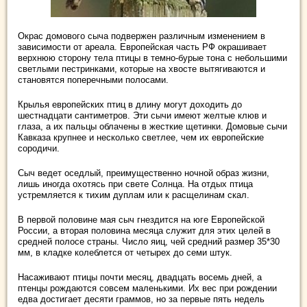
Окрас домового сыча подвержен различным изменением в
зависимости от ареала. Европейская часть РФ окрашивает
верхнюю сторону тела птицы в темно-бурые тона с небольшими
светлыми пестринками, которые на хвосте вытягиваются и
становятся поперечными полосами.
Крылья европейских птиц в длину могут доходить до
шестнадцати сантиметров. Эти сычи имеют желтые клюв и
глаза, а их пальцы облачены в жесткие щетинки. Домовые сычи
Кавказа крупнее и несколько светлее, чем их европейские
сородичи.
Сыч ведет оседлый, преимущественно ночной образ жизни,
лишь иногда охотясь при свете Солнца. На отдых птица
устремляется к тихим дуплам или к расщелинам скал.
В первой половине мая сыч гнездится на юге Европейской
России, а вторая половина месяца служит для этих целей в
средней полосе страны. Число яиц, чей средний размер 35*30
мм, в кладке колеблется от четырех до семи штук.
Насаживают птицы почти месяц, двадцать восемь дней, а
птенцы рождаются совсем маленькими. Их вес при рождении
едва достигает десяти граммов, но за первые пять недель