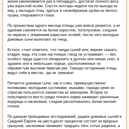
жизни увеличивается раз в пятнадцать, достигая полного веса
уже взрослой особи. Спустя полторы недели после выхода из
яиц, у молодых птиц, одетых в своеобразные шубки из белого
пушка, открываются глаза.
По прошествии одного месяца птенцы уже вовсю резвятся, а их
одеяние сменяется на более взрослое, полупуховое, сходное
по окраске с оперением взрослых особей, после чего молодые
домовые сычи вылетают из гнезд.
Кстати, стоит отметить, что гнезда сычей или, вернее сказать,
кладки, ведь эта сова настоящих гнезд не устраивает, — без
особого труда удастся обнаружить в дуплах или нишах скал, в
зданиях или в небольших норках, расположенных по
обрывистым высоким берегам рек. Гораздо осторожнее птицы
ведут себя в местах, где их тревожат.
Питаются домовые сычи, как и совы, преимущественно
полевками, молодыми сусликами, мышами, гораздо реже их
спросом пользуются лакомства из землероек. Второе по
популярности место среди птичего корма занимают различные
ящерицы и насекомые, следом расположились более мелкие
птички.
По данным проводимых исследований, рацион домовых сычей в
Средней Европе на шестьдесят процентов состоит из вредных
грызунов, насекомые занимают тридцать пять сотых рациона, а