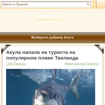
www.atlasprirodirossii.ru
Выберите рубрику блога
Акула напала на туриста на
популярном пляже Таиланда
Сайт Природа
Животный мир Планеты