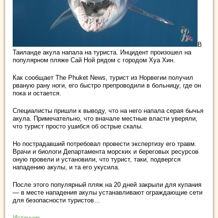
В
Таиланде акула напала на туриста. Инцидент произошел на
популярном пляже Сай Ной рядом с городом Хуа Хин.
Как сообщает The Phuket News, турист из Норвегии получил
рваную рану ноги, его быстро препроводили в больницу, где он
пока и остается.
Специалисты пришли к выводу, что на него напала серая бычья
акула. Примечательно, что вначале местные власти уверяли,
что турист просто ушибся об острые скалы.
Но пострадавший потребовал провести экспертизу его травм.
Врачи и биологи Департамента морских и береговых ресурсов
оную провели и установили, что турист, таки, подвергся
нападению акулы, и та его укусила.
После этого популярный пляж на 20 дней закрыли для купания
— в месте нападения акулы устанавливают ограждающие сети
для безопасности туристов…
Источник