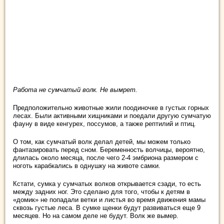
Работа не сумчатый волк. Не вымрет.
Предположительно животные жили поодиночке в густых горных
лесах. Были активными хищниками и поедали другую сумчатую
фауну в виде кенгурех, поссумов, а также рептилий и птиц.
О том, как сумчатый волк делал детей, мы можем только
фантазировать перед сном. Беременность волчицы, вероятно,
длилась около месяца, после чего 2-4 эмбриона размером с
ноготь карабкались в однушку на животе самки.
Кстати, сумка у сумчатых волков открывается сзади, то есть
между задних ног. Это сделано для того, чтобы к детям в
«домик» не попадали ветки и листья во время движения мамы
сквозь густые леса. В сумке щенки будут развиваться еще 9
месяцев. Но на самом деле не будут. Волк же вымер.