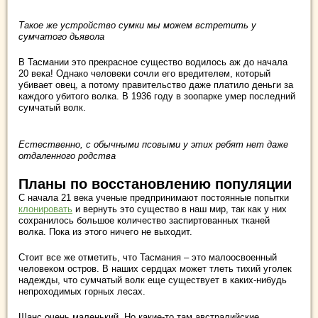
Такое же устройство сумки мы можем встретить у
сумчатого дьявола
В Тасмании это прекрасное существо водилось аж до начала
20 века! Однако человеки сочли его вредителем, который
убивает овец, а потому правительство даже платило деньги за
каждого убитого волка. В 1936 году в зоопарке умер последний
сумчатый волк.
Естественно, с обычными псовыми у этих ребят нет даже
отдаленного родства
Планы по восстановлению популяции
С начала 21 века ученые предпринимают постоянные попытки
клонировать
и вернуть это существо в наш мир, так как у них
сохранилось большое количество заспиртованных тканей
волка. Пока из этого ничего не выходит.
Стоит все же отметить, что Тасмания – это малоосвоенный
человеком остров. В наших сердцах может тлеть тихий уголек
надежды, что сумчатый волк еще существует в каких-нибудь
непроходимых горных лесах.
Шанс очень маленький. Но какие-то там австралийские