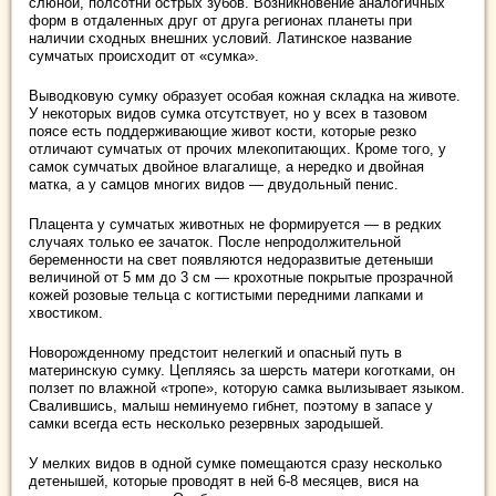
слюной, полсотни острых зубов. Возникновение аналогичных
форм в отдаленных друг от друга регионах планеты при
наличии сходных внешних условий. Латинское название
сумчатых происходит от «сумка».
Выводковую сумку образует особая кожная складка на животе.
У некоторых видов сумка отсутствует, но у всех в тазовом
поясе есть поддерживающие живот кости, которые резко
отличают сумчатых от прочих млекопитающих. Кроме того, у
самок сумчатых двойное влагалище, а нередко и двойная
матка, а у самцов многих видов — двудольный пенис.
Плацента у сумчатых животных не формируется — в редких
случаях только ее зачаток. После непродолжительной
беременности на свет появляются недоразвитые детеныши
величиной от 5 мм до 3 см — крохотные покрытые прозрачной
кожей розовые тельца с когтистыми передними лапками и
хвостиком.
Новорожденному предстоит нелегкий и опасный путь в
материнскую сумку. Цепляясь за шерсть матери коготками, он
ползет по влажной «тропе», которую самка вылизывает языком.
Свалившись, малыш неминуемо гибнет, поэтому в запасе у
самки всегда есть несколько резервных зародышей.
У мелких видов в одной сумке помещаются сразу несколько
детенышей, которые проводят в ней 6-8 месяцев, вися на