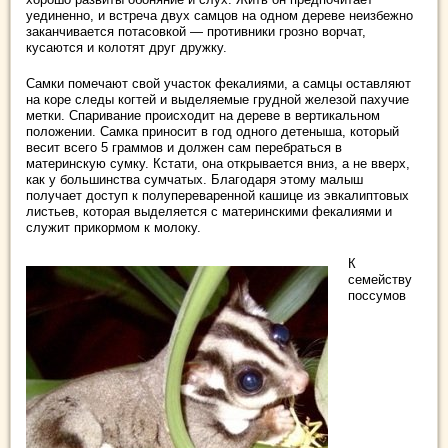
уединенно, и встреча двух самцов на одном дереве неизбежно
заканчивается потасовкой — противники грозно ворчат,
кусаются и колотят друг дружку.
Самки помечают свой участок фекалиями, а самцы оставляют
на коре следы когтей и выделяемые грудной железой пахучие
метки. Спаривание происходит на дереве в вертикальном
положении. Самка приносит в год одного детеныша, который
весит всего 5 граммов и должен сам перебраться в
материнскую сумку. Кстати, она открывается вниз, а не вверх,
как у большинства сумчатых. Благодаря этому малыш
получает доступ к полупереваренной кашице из эвкалиптовых
листьев, которая выделяется с материнскими фекалиями и
служит прикормом к молоку.
К
семейству
поссумов