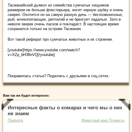
Тасманийский дьявол из семейства сумчатых хищников
размером не больше фокстерьера, носит черную шубку и очень
свиреп. Охотится он на самую разную дичь — беспозвоночных,
рыб, млекопитающих, рептилий и не брезгует падалью. Зато в
неволе зверек очень ласков и покладист. В настоящее время
сохранился только на острове Тасмания.
Вот такой реферат про сумчатых животных и их строение.
[youtube]https://www.youtube.com/watch?
v=XZp_bH38nVQ[/youtube]
Понравилась статья? Поделись с друзьями в соц.сетях:
Вам так же будет интересно:
Интересные факты о комарах и чего мы о них
не знаем
Природа
Животный мир Планеты