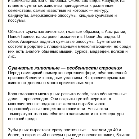
и великаны ростом с человека. Около 280 видов живущих на
планете сумчатых животных принадлежат к различным
семействам, самые известные из которых — кенгуру,
бандикуты, американские опоссумы, хищные сумчатые и
поссумы.
Обитают сумчатые животные, главным образом, в Австралии,
Новой Гвинее, на острове Тасмания и в Новой Зеландии. В
обеих Америках водятся сумчатые опоссумы. Сумчатые не
состоят в родстве с плацентарными млекопитающими, но среди
них есть аналоги обычных мышей, сурков, медведей, волков и
лис.
Сумчатые животные — особенности строения
Перед нами яркий пример конвергенции форм, обусловленной
приспособлением к сходным условиям. В строении сумчатых
животных довольно много примитивных черт.
Кора головного мозга у них развита слабо, зато обонятельные
доли — превосходно. Они покрыты густой шерстью, а
многочисленные подкожные железы вырабатывают
порошкообразные вещества и красители. Невысокая
температура тела колеблется в зависимости от температуры
внешней среды.
Зубы у них вырастают сразу постоянные — числом до 40 и
более, а виргинский опоссум при виде опасности шипит, брызжа