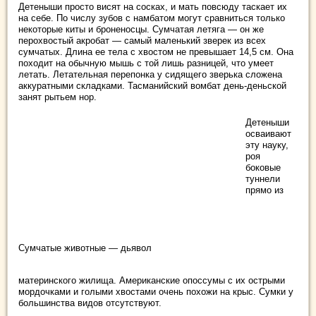
Детеныши просто висят нa сосках, и мать повсюду таскает их
на себе. По числу зубов с намбатом могут сравниться только
некоторые киты и броненосцы. Сумчатая летяга — он же
перохвостый акробат — самый маленький зверек из всех
сумчатых. Длина ее тела с хвостом не превышает 14,5 см. Она
походит на обычную мышь с той лишь разницей, что умеет
летать. Летательная перепонка у сидящего зверька сложена
аккуратными складками. Тасманийский вомбат день-деньской
занят рытьем нор.
Детеныши
осваивают
эту науку,
роя
боковые
туннели
прямо из
Сумчатые животные — дьявол
материнского жилища. Американские опоссумы с их острыми
мордочками и голыми хвостами очень похожи на крыс. Сумки у
большинства видов отсутствуют.