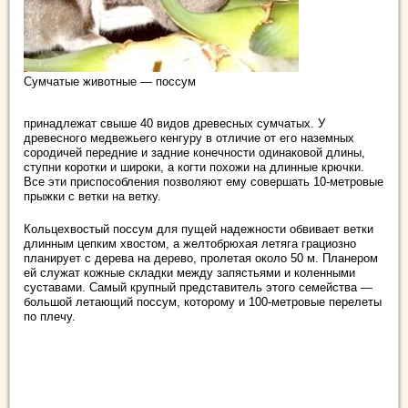
Сумчатые животные — поссум
принадлежат свыше 40 видов древесных сумчатых. У
древесного медвежьего кенгуру в отличие от его наземных
сородичей передние и задние конечности одинаковой длины,
ступни коротки и широки, а когти похожи нa длинные крючки.
Все эти приспособления позволяют ему совершать 10-метровые
прыжки с ветки на ветку.
Кольцехвостый поссум для пущей надежности обвивает ветки
длинным цепким хвостом, а желтобрюхая летяга грациозно
планирует с дерева нa дерево, пролетая около 50 м. Планером
ей служат кожные складки между зaпястьями и коленными
суставами. Самый крупный представитель этого семейства —
большой летающий поссум, которому и 100-метровые перелеты
по плечу.