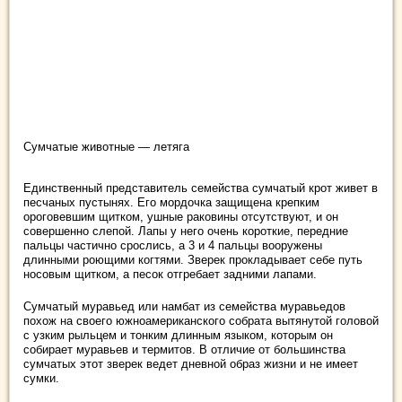
Сумчатые животные — летяга
Единственный представитель семейства сумчатый крот живет в
песчаных пустынях. Его мордочка защищена крепким
ороговевшим щитком, ушные раковины отсутствуют, и он
совершенно слепой. Лапы у него очень короткие, передние
пальцы частично срослись, а 3 и 4 пальцы вооружены
длинными роющими когтями. Зверек прокладывает себе путь
носовым щитком, а песок отгребает задними лапами.
Сумчатый муравьед или намбат из семейства муравьедов
похож на своего южноамериканского собрата вытянутой головой
с узким рыльцем и тонким длинным языком, которым он
собирает муравьев и термитов. В отличие от большинства
сумчатых этот зверек ведет дневной образ жизни и не имеет
сумки.