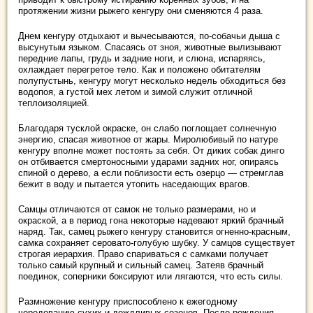
протяжении жизни рыжего кенгуру они сменяются 4 раза.
Днем кенгуру отдыхают и вычесываются, по-собачьи дыша с
высунутым языком. Спасаясь от зноя, животные вылизывают
передние лапы, грудь и задние ноги, и слюна, испаряясь,
охлаждает перегретое тело. Как и положено обитателям
полупустынь, кенгуру могут несколько недель обходиться без
водопоя, а густой мех летом и зимой служит отличной
теплоизоляцией.
Благодаря тусклой окраске, он слабо поглощает солнечную
энергию, спасая животное от жары. Миролюбивый по натуре
кенгуру вполне может постоять за себя. От диких собак динго
он отбивается смертоносными ударами задних ног, опираясь
спиной о дерево, а если поблизости есть озерцо — стремглав
бежит в воду и пытается утопить наседающих врагов.
Самцы отличаются oт самок нe только размерами, нo и
окраской, а в период гона некоторые надевают яркий брачный
наряд. Так, самец рыжего кенгуру становится огненно-красным,
самка сохраняет серовато-голубую шубку. У самцов существует
строгая иерархия. Право спариваться с самками получает
только самый крупный и сильный самец. Затеяв брачный
поединок, соперники боксируют или лягаются, что есть силы.
Размножение кенгуру приспособлено к ежегодному
чередованию сухих и дождливых сезонов. После рождения