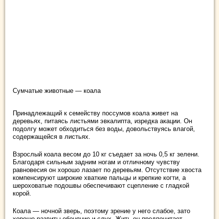
Сумчатые животные — коала
Принадлежащий к семейству поссумов коала живет на
деревьях, питаясь листьями эвкалипта, изредка акации. Он
подолгу может обходиться без воды, довольствуясь влагой,
содержащейся в листьях.
Взрослый коала весом до 10 кг съедает за ночь 0,5 кг зелени.
Благодаря сильным задним ногам и отличному чувству
равновесия он хорошо лазает по деревьям. Отсутствие хвоста
компенсируют широкие хваткие пальцы и крепкие когти, а
шероховатые подошвы обеспечивают сцепление с гладкой
корой.
Коала — ночной зверь, поэтому зрение у него слабое, зато
хорошо развиты обоняние и слух. Жить он предпочитает