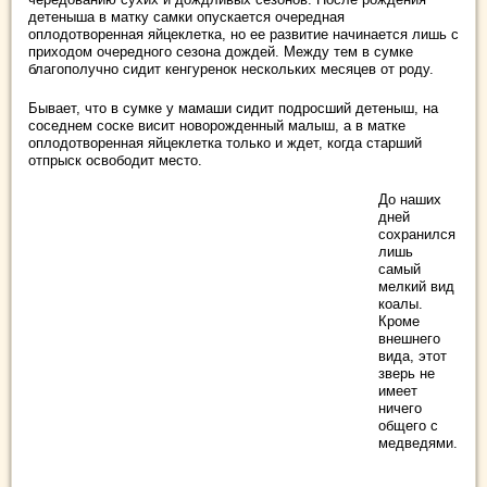
детеныша в матку самки опускается очередная
оплодотворенная яйцеклетка, но ее развитие начинается лишь с
приходом очередного сезона дождей. Между тем в сумке
благополучно сидит кенгуренок нескольких месяцев от роду.
Бывает, что в сумке у мамаши сидит подросший детеныш, на
соседнем соске висит новорожденный малыш, а в матке
оплодотворенная яйцеклетка только и ждет, когда старший
отпрыск освободит место.
До наших
дней
сохранился
лишь
самый
мелкий вид
коалы.
Кроме
внешнего
вида, этот
зверь не
имеет
ничего
общего с
медведями.