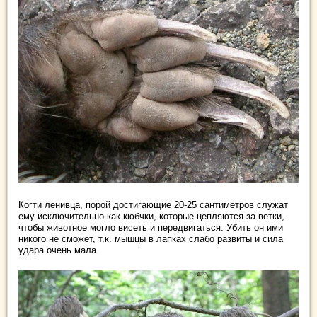
Когти ленивца, порой достигающие 20-25 сантиметров служат
ему исключительно как кюбчки, которые цепляются за ветки,
чтобы животное могло висеть и передвигаться. Убить он ими
никого не сможет, т.к. мышцы в лапках слабо развиты и сила
удара очень мала