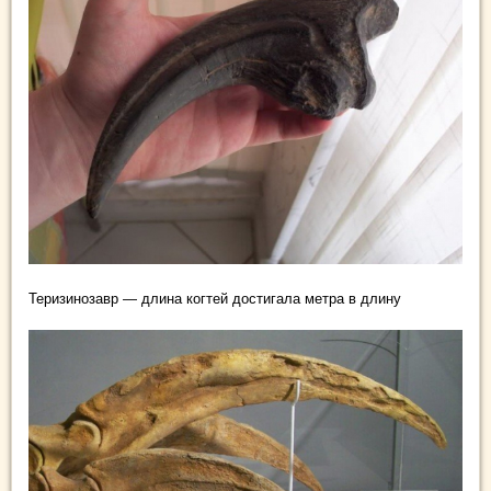
Теризинозавр — длина когтей достигала метра в длину