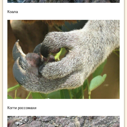
Коала
Когти россомахи