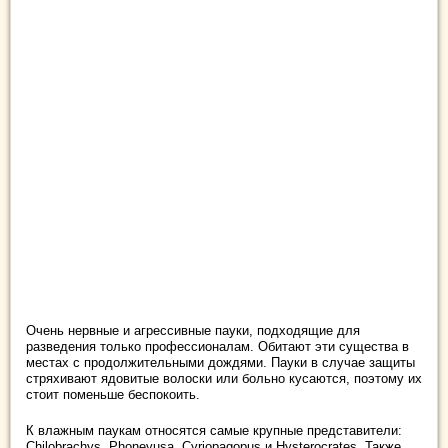
Очень нервные и агрессивные пауки, подходящие для
разведения только профессионалам. Обитают эти существа в
местах с продолжительными дождями. Пауки в случае защиты
стряхивают ядовитые волоски или больно кусаются, поэтому их
стоит поменьше беспокоить.
К влажным паукам относятся самые крупные представители:
Chilobrachys, Phoneyusa, Cyriopagopus и Hysterocrates. Также