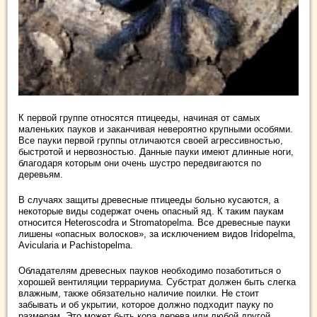
К первой группе относятся птицееды, начиная от самых
маленьких пауков и заканчивая невероятно крупными особями.
Все пауки первой группы отличаются своей агрессивностью,
быстротой и нервозностью. Данные пауки имеют длинные ноги,
благодаря которым они очень шустро передвигаются по
деревьям.
В случаях защиты древесные птицееды больно кусаются, а
некоторые виды содержат очень опасный яд. К таким паукам
относится Heteroscodra и Stromatopelma. Все древесные пауки
лишены «опасных волосков», за исключением видов Iridopelma,
Avicularia и Pachistopelma.
Обладателям древесных пауков необходимо позаботиться о
хорошей вентиляции террариума. Субстрат должен быть слегка
влажным, также обязательно наличие поилки. Не стоит
забывать и об укрытии, которое должно подходит пауку по
размерам. Это может быть кора дерева или любой другой