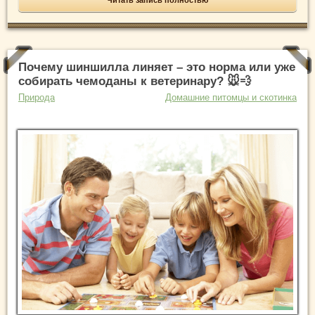
Почему шиншилла линяет – это норма или уже
собирать чемоданы к ветеринару? 🐭💨
Природа
Домашние питомцы и скотинка