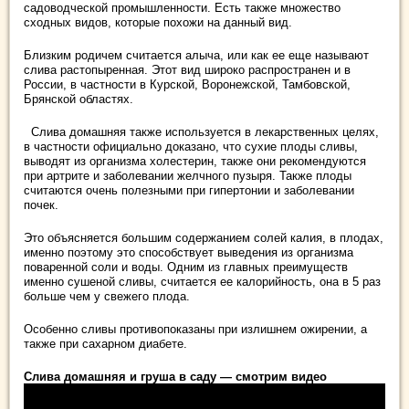
садоводческой промышленности. Есть также множество
сходных видов, которые похожи на данный вид.
Близким родичем считается алыча, или как ее еще называют
слива растопыренная. Этот вид широко распространен и в
России, в частности в Курской, Воронежской, Тамбовской,
Брянской областях.
Слива домашняя также используется в лекарственных целях,
в частности официально доказано, что сухие плоды сливы,
выводят из организма холестерин, также они рекомендуются
при артрите и заболевании желчного пузыря. Также плоды
считаются очень полезными при гипертонии и заболевании
почек.
Это объясняется большим содержанием солей калия, в плодах,
именно поэтому это способствует выведения из организма
поваренной соли и воды. Одним из главных преимуществ
именно сушеной сливы, считается ее калорийность, она в 5 раз
больше чем у свежего плода.
Особенно сливы противопоказаны при излишнем ожирении, а
также при сахарном диабете.
Слива домашняя и груша в саду — смотрим видео