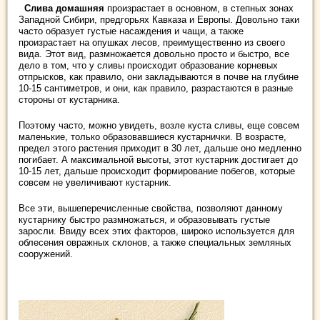
Слива домашняя
произрастает в основном, в степных зонах
Западной Сибири, предгорьях Кавказа и Европы. Довольно таки
часто образует густые насаждения и чащи, а также
произрастает на опушках лесов, преимущественно из своего
вида. Этот вид, размножается довольно просто и быстро, все
дело в том, что у сливы происходит образование корневых
отпрысков, как правило, они закладываются в почве на глубине
10-15 сантиметров, и они, как правило, разрастаются в разные
стороны от кустарника.
Поэтому часто, можно увидеть, возле куста сливы, еще совсем
маленькие, только образовавшиеся кустарнички. В возрасте,
предел этого растения приходит в 30 лет, дальше оно медленно
погибает. А максимальной высоты, этот кустарник достигает до
10-15 лет, дальше происходит формирование побегов, которые
совсем не увеличивают кустарник.
Все эти, вышеперечисленные свойства, позволяют данному
кустарнику быстро размножаться, и образовывать густые
заросли. Ввиду всех этих факторов, широко используется для
облесения овражных склонов, а также специальных земляных
сооружений.