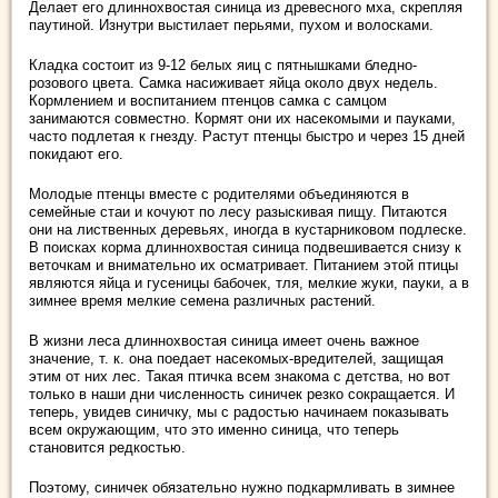
Делает его длиннохвостая синица из древесного мха, скрепляя
паутиной. Изнутри выстилает перьями, пухом и волосками.
Кладка состоит из 9-12 белых яиц с пятнышками бледно-
розового цвета. Самка насиживает яйца около двух недель.
Кормлением и воспитанием птенцов самка с самцом
занимаются совместно. Кормят они их насекомыми и пауками,
часто подлетая к гнезду. Растут птенцы быстро и через 15 дней
покидают его.
Молодые птенцы вместе с родителями объединяются в
семейные стаи и кочуют по лесу разыскивая пищу. Питаются
они на лиственных деревьях, иногда в кустарниковом подлеске.
В поисках корма длиннохвостая синица подвешивается снизу к
веточкам и внимательно их осматривает. Питанием этой птицы
являются яйца и гусеницы бабочек, тля, мелкие жуки, пауки, а в
зимнее время мелкие семена различных растений.
В жизни леса длиннохвостая синица имеет очень важное
значение, т. к. она поедает насекомых-вредителей, защищая
этим от них лес. Такая птичка всем знакома с детства, но вот
только в наши дни численность синичек резко сокращается. И
теперь, увидев синичку, мы с радостью начинаем показывать
всем окружающим, что это именно синица, что теперь
становится редкостью.
Поэтому, синичек обязательно нужно подкармливать в зимнее