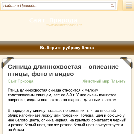
www.atlasprirodirossii.ru
Выберите рубрику блога
Синица длиннохвостая – описание
птицы, фото и видео
Сайт Природа
Животный мир Планеты
Птица длиннохвостая синица относится к мелким
толстоклювым синицам, вес ее 8-9 г. У нее очень пушистое
оперение, издали она похожа на шарик с длинным хвостом.
В народе эту синицу называют ополовник, т. к. ее внешний
облик напоминает ложку или половник. Голова, шея и брюшко у
нее белого цвета, спинка черная, на крыльях сочетается черный
и розово-белый цвет, так же розово-белый цвет присутствует и
по бокам.