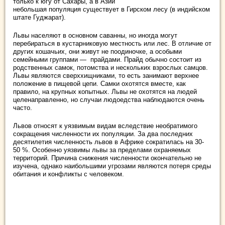
только к югу от Сахары, а в Азии
небольшая популяция существует в Гирском лесу (в индийском
штате Гуджарат).
Львы населяют в основном саванны, но иногда могут
перебираться в кустарниковую местность или лес. В отличие от
других кошачьих, они живут не поодиночке, а особыми
семейными группами — прайдами. Прайд обычно состоит из
родственных самок, потомства и нескольких взрослых самцов.
Львы являются сверххищниками, то есть занимают верхнее
положение в пищевой цепи. Самки охотятся вместе, как
правило, на крупных копытных. Львы не охотятся на людей
целенаправленно, но случаи людоедства наблюдаются очень
часто.
Львов относят к уязвимым видам вследствие необратимого
сокращения численности их популяции. За два последних
десятилетия численность львов в Африке сократилась на 30-
50 %. Особенно уязвимы львы за пределами охраняемых
территорий. Причина снижения численности окончательно не
изучена, однако наибольшими угрозами являются потеря среды
обитания и конфликты с человеком.