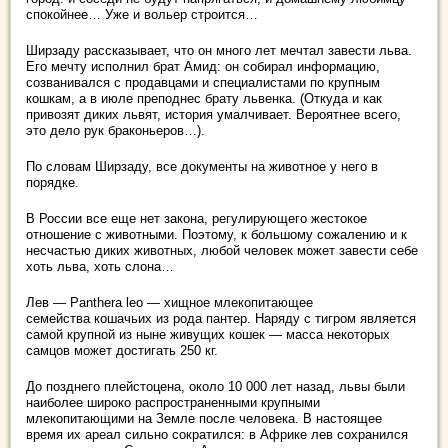
спокойнее… Уже и вольер строится…
Ширзаду рассказывает, что он много лет мечтал завести льва.
Его мечту исполнил брат Амид: он собирал информацию,
созванивался с продавцами и специалистами по крупным
кошкам, а в июле преподнес брату львенка. (Откуда и как
привозят диких львят, история умалчивает. Вероятнее всего,
это дело рук браконьеров…).
По словам Ширзаду, все документы на животное у него в
порядке.
В России все еще нет закона, регулирующего жестокое
отношение с животными. Поэтому, к большому сожалению и к
несчастью диких животных, любой человек может завести себе
хоть льва, хоть слона…
Лев — Panthera leo — хищное млекопитающее
семейства кошачьих из рода пантер. Наряду с тигром является
самой крупной из ныне живущих кошек — масса некоторых
самцов может достигать 250 кг.
До позднего плейстоцена, около 10 000 лет назад, львы были
наиболее широко распространенными крупными
млекопитающими на Земле после человека. В настоящее
время их ареал сильно сократился: в Африке лев сохранился