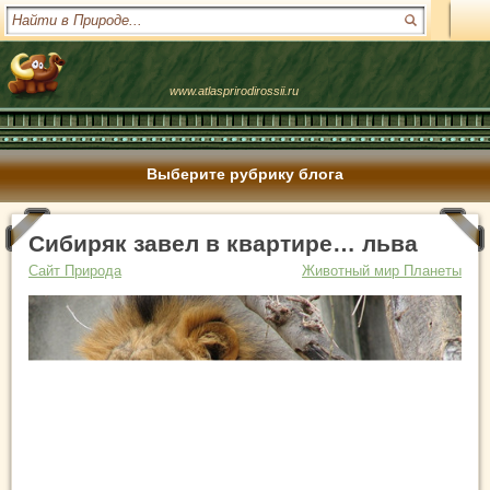
www.atlasprirodirossii.ru
Выберите рубрику блога
Сибиряк завел в квартире… льва
Сайт Природа
Животный мир Планеты