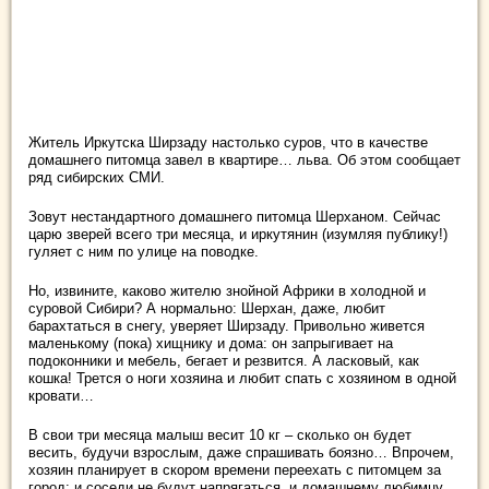
Житель Иркутска Ширзаду настолько суров, что в качестве
домашнего питомца завел в квартире… льва. Об этом сообщает
ряд сибирских СМИ.
Зовут нестандартного домашнего питомца Шерханом. Сейчас
царю зверей всего три месяца, и иркутянин (изумляя публику!)
гуляет с ним по
улице на поводке.
Но, извините, каково жителю знойной Африки в холодной и
суровой Сибири? А нормально: Шерхан, даже, любит
барахтаться в снегу, уверяет Ширзаду. Привольно живется
маленькому (пока) хищнику и дома: он запрыгивает на
подоконники и мебель, бегает и резвится. А ласковый, как
кошка! Трется о ноги хозяина и любит спать с хозяином в одной
кровати…
В свои три месяца малыш весит 10 кг – сколько он будет
весить, будучи взрослым, даже спрашивать боязно… Впрочем,
хозяин планирует в скором времени переехать с питомцем за
город: и соседи не будут напрягаться, и домашнему любимцу