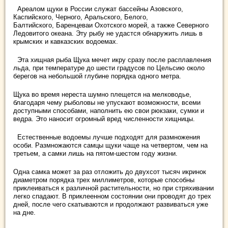
Ареалом щуки в России служат бассейны Азовского,
Каспийского, Черного, Аральского, Белого,
Балтийского, Баренцеваи Охотского морей, а также Северного
Ледовитого океана. Эту рыбу не удастся обнаружить лишь в
крымских и кавказских водоемах.
Эта хищная рыба Щука мечет икру сразу после расплавления
льда, при температуре до шести градусов по Цельсию около
берегов на небольшой глубине порядка одного метра.
Щука во время нереста шумно плещется на мелководье,
благодаря чему рыболовы не упускают возможности, всеми
доступными способами, наполнить ею свои рюкзаки, сумки и
ведра. Это наносит огромный вред численности хищницы.
Естественные водоемы лучше подходят для размножения
особи. Размножаются самцы щуки чаще на четвертом, чем на
третьем, а самки лишь на пятом-шестом году жизни.
Одна самка может за раз отложить до двухсот тысяч икринок
диаметром порядка трех миллиметров, которые способны
приклеиваться к различной растительности, но при стряхивании
легко спадают. В приклеенном состоянии они проводят до трех
дней, после чего скатываются и продолжают развиваться уже
на дне.