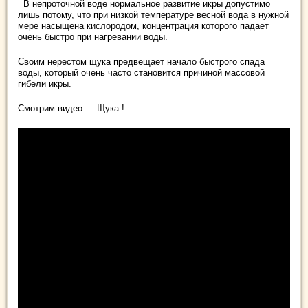
В непроточной воде нормальное развитие икры допустимо
лишь потому, что при низкой температуре весной вода в нужной
мере насыщена кислородом, концентрация которого падает
очень быстро при нагревании воды.
Своим нерестом щука предвещает начало быстрого спада
воды, который очень часто становится причиной массовой
гибели икры.
Смотрим видео — Щука !