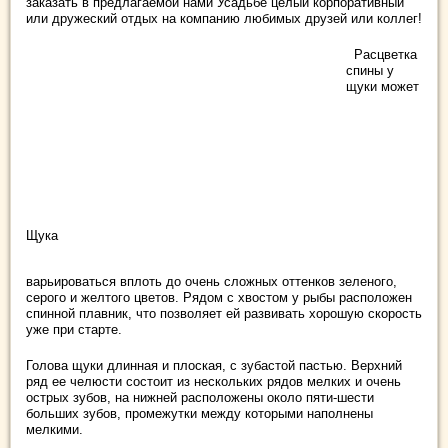
заказать в предлагаемой нами Усадьбе целый корпоративный
или дружеский отдых на компанию любимых друзей или коллег!
Расцветка
спины у
щуки может
Щука
варьироваться вплоть до очень сложных оттенков зеленого,
серого и желтого цветов. Рядом с хвостом у рыбы расположен
спинной плавник, что позволяет ей развивать хорошую скорость
уже при старте.
Голова щуки длинная и плоская, с зубастой пастью. Верхний
ряд ее челюсти состоит из нескольких рядов мелких и очень
острых зубов, на нижней расположены около пяти-шести
больших зубов, промежутки между которыми наполнены
мелкими.