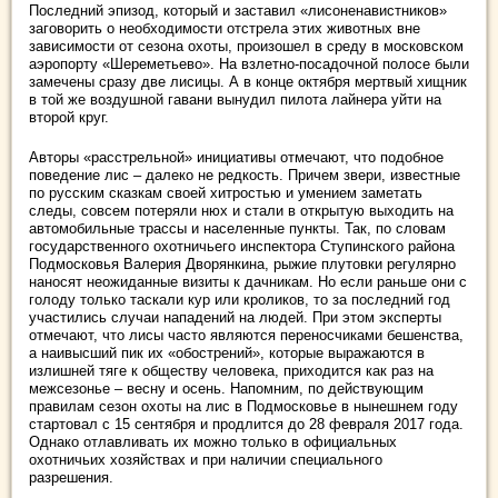
Последний эпизод, который и заставил «лисоненавистников»
заговорить о необходимости отстрела этих животных вне
зависимости от сезона охоты, произошел в среду в московском
аэропорту «Шереметьево». На взлетно-посадочной полосе были
замечены сразу две лисицы. А в конце октября мертвый хищник
в той же воздушной гавани вынудил пилота лайнера уйти на
второй круг.
Авторы «расстрельной» инициативы отмечают, что подобное
поведение лис – далеко не редкость. Причем звери, известные
по русским сказкам своей хитростью и умением заметать
следы, совсем потеряли нюх и стали в открытую выходить на
автомобильные трассы и населенные пункты. Так, по словам
государственного охотничьего инспектора Ступинского района
Подмосковья Валерия Дворянкина, рыжие плутовки регулярно
наносят неожиданные визиты к дачникам. Но если раньше они с
голоду только таскали кур или кроликов, то за последний год
участились случаи нападений на людей. При этом эксперты
отмечают, что лисы часто являются переносчиками бешенства,
а наивысший пик их «обострений», которые выражаются в
излишней тяге к обществу человека, приходится как раз на
межсезонье – весну и осень. Напомним, по действующим
правилам сезон охоты на лис в Подмосковье в нынешнем году
стартовал с 15 сентября и продлится до 28 февраля 2017 года.
Однако отлавливать их можно только в официальных
охотничьих хозяйствах и при наличии специального
разрешения.