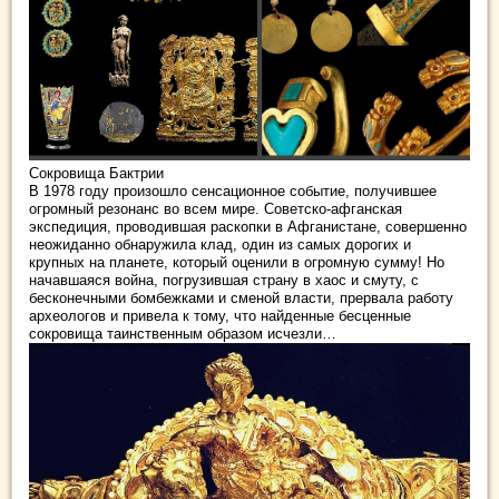
Сокровища Бактрии
В 1978 году произошло сенсационное событие, получившее
огромный резонанс во всем мире. Советско-афганская
экспедиция, проводившая раскопки в Афганистане, совершенно
неожиданно обнаружила клад, один из самых дорогих и
крупных на планете, который оценили
в огромную сумму! Но
начавшаяся война, погрузившая страну в хаос и смуту, с
бесконечными бомбежками и сменой власти, прервала работу
археологов и привела к тому, что найденные бесценные
сокровища таинственным образом исчезли…