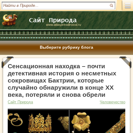
www.atlasprirodirossii.ru
Выберите рубрику блога
Сенсационная находка – почти
детективная история о несметных
сокровищах Бактрии, которые
случайно обнаружили в конце XX
века, потеряли и снова обрели
Сайт Природа
Человечество