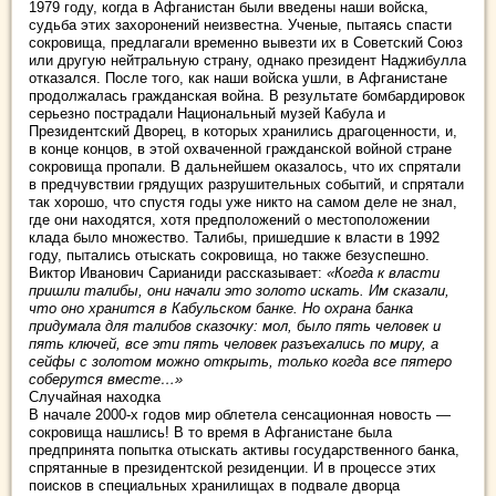
1979 году, когда в Афганистан были введены наши войска,
судьба этих захоронений неизвестна. Ученые, пытаясь спасти
сокровища, предлагали временно вывезти их в Советский Союз
или другую нейтральную страну, однако президент Наджибулла
отказался. После того, как наши войска ушли, в Афганистане
продолжалась гражданская война. В результате бомбардировок
серьезно пострадали Национальный музей Кабула и
Президентский Дворец, в которых хранились драгоценности, и,
в конце концов, в этой охваченной гражданской войной стране
сокровища пропали. В дальнейшем оказалось, что их спрятали
в предчувствии грядущих разрушительных событий, и спрятали
так хорошо, что спустя годы уже никто на самом деле не знал,
где они находятся, хотя предположений о местоположении
клада было множество. Талибы, пришедшие к власти в 1992
году, пытались отыскать сокровища, но также безуспешно.
Виктор Иванович Сарианиди рассказывает:
«Когда к власти
пришли талибы, они начали это золото искать. Им сказали,
что оно хранится в Кабульском банке. Но охрана банка
придумала для талибов сказочку: мол, было пять человек и
пять ключей, все эти пять человек разъехались по миру, а
сейфы с золотом можно открыть, только когда все пятеро
соберутся вместе…»
Случайная находка
В начале 2000-х годов мир облетела сенсационная новость —
сокровища нашлись! В то время в Афганистане была
предпринята попытка отыскать активы государственного банка,
спрятанные в президентской резиденции. И в процессе этих
поисков в специальных хранилищах в подвале дворца