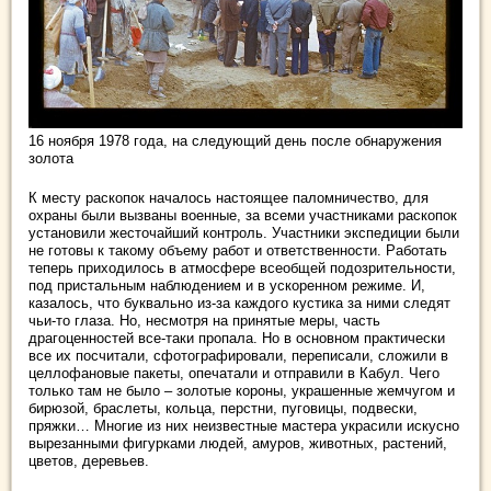
16 ноября 1978 года, на следующий день после обнаружения
золота
К месту раскопок началось настоящее паломничество, для
охраны были вызваны военные, за всеми участниками раскопок
установили жесточайший контроль. Участники экспедиции были
не готовы к такому объему работ и ответственности. Работать
теперь приходилось в атмосфере всеобщей подозрительности,
под пристальным наблюдением и в ускоренном режиме. И,
казалось, что буквально из-за каждого кустика за ними следят
чьи-то глаза. Но, несмотря на принятые меры, часть
драгоценностей все-таки пропала. Но в основном практически
все их посчитали, сфотографировали, переписали, сложили в
целлофановые пакеты, опечатали и отправили в Кабул. Чего
только там не было – золотые короны, украшенные жемчугом и
бирюзой, браслеты, кольца, перстни, пуговицы, подвески,
пряжки… Многие из них неизвестные мастера украсили искусно
вырезанными фигурками людей, амуров, животных, растений,
цветов, деревьев.