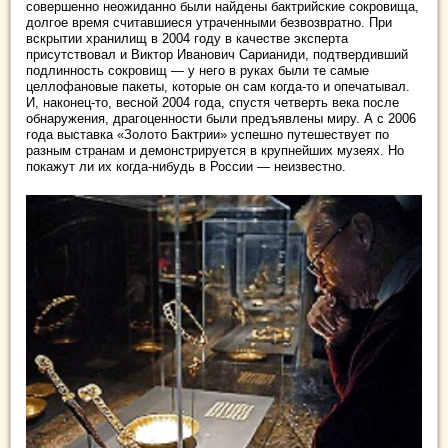
совершенно неожиданно были найдены бактрийские сокровища,
долгое время считавшиеся утраченными безвозвратно. При
вскрытии хранилищ в 2004 году в качестве эксперта
присутствовал и Виктор Иванович Сарианиди, подтвердивший
подлинность сокровищ — у него в руках были те самые
целлофановые пакеты, которые он сам когда-то и опечатывал.
И, наконец-то, весной 2004 года, спустя четверть века после
обнаружения, драгоценности были предъявлены миру. А с 2006
года выставка «Золото Бактрии» успешно путешествует по
разным странам и демонстрируется в крупнейших музеях. Но
покажут ли их когда-нибудь в России — неизвестно.