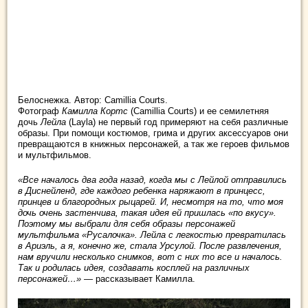
Белоснежка. Автор: Camillia Courts.
Фотограф
Камилла Кортс
(Camillia Courts) и ее семилетняя
дочь
Лейла
(Layla) не первый год примеряют на себя различные
образы. При помощи костюмов, грима и других аксессуаров они
превращаются в книжных персонажей, а так же героев фильмов
и
мультфильмов.
«Все началось два года назад, когда мы с Лейлой отправились
в Диснейленд, где каждого ребенка наряжают в принцесс,
принцев и благородных рыцарей. И, несмотря на то, что моя
дочь очень застенчива, такая идея ей пришлась «по вкусу».
Поэтому мы выбрали для себя образы персонажей
мультфильма «Русалочка». Лейла с легкостью превратилась
в Ариэль, а я, конечно же, стала Урсулой. После развлечения,
нам вручили несколько снимков, вот с них то все и началось.
Так и родилась идея, создавать косплей на различных
персонажей…»
— рассказывает Камилла.