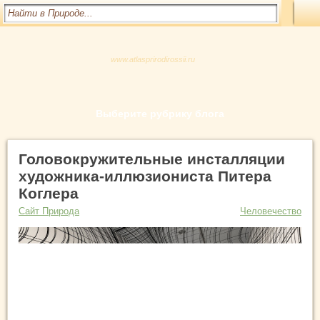
www.atlasprirodirossii.ru
Выберите рубрику блога
Головокружительные инсталляции
художника-иллюзиониста Питера
Коглера
Сайт Природа
Человечество