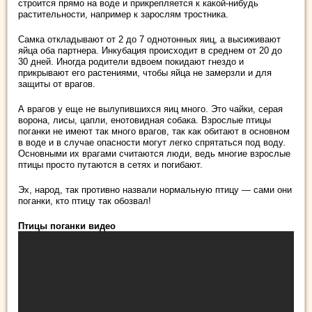
строится прямо на воде и прикрепляется к какой-нибудь
растительности, например к зарослям тростника.
Самка откладывают от 2 до 7 однотонных яиц, а высиживают
яйца оба партнера. Инкубация происходит в среднем от 20 до
30 дней. Иногда родители вдвоем покидают гнездо и
прикрывают его растениями, чтобы яйца не замерзли и для
защиты от врагов.
А врагов у еще не вылупившихся яиц много. Это чайки, серая
ворона, лисы, цапли, енотовидная собака. Взрослые птицы
поганки не имеют так много врагов, так как обитают в основном
в воде и в случае опасности могут легко спрятаться под воду.
Основными их врагами считаются люди, ведь многие взрослые
птицы просто путаются в сетях и погибают.
Эх, народ, так противно назвали нормальную птицу — сами они
поганки, кто птицу так обозвал!
Птицы поганки видео