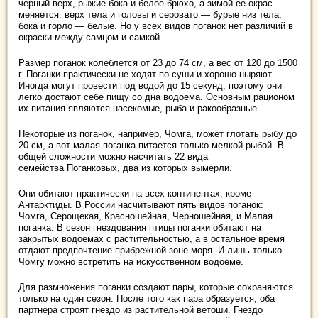
черный верх, рыжие бока и белое брюхо, а зимой ее окрас
меняется: верх тела и головы и серовато — бурые низ тела,
бока и горло — белые. Но у всех видов поганок нет различий в
окраски между самцом и самкой.
Размер поганок колеблется от 23 до 74 см, а вес от 120 до 1500
г. Поганки практически не ходят по суши и хорошо ныряют.
Иногда могут провести под водой до 15 секунд, поэтому они
легко достают себе пищу со дна водоема. Основным рационом
их питания являются насекомые, рыба и ракообразные.
Некоторые из поганок, например, Чомга, может глотать рыбу до
20 см, а вот малая поганка питается только мелкой рыбой. В
общей сложности можно насчитать 22 вида
семейства Поганковых, два из которых вымерли.
Они обитают практически на всех континентах, кроме
Антарктиды. В России насчитывают пять видов поганок:
Чомга, Серощекая, Красношейная, Черношейная, и Малая
поганка. В сезон гнездования птицы поганки обитают на
закрытых водоемах с растительностью, а в остальное время
отдают предпочтение прибрежной зоне моря. И лишь только
Чомгу можно встретить на искусственном водоеме.
Для размножения поганки создают пары, которые сохраняются
только на один сезон. После того как пара образуется, оба
партнера строят гнездо из растительной ветоши. Гнездо