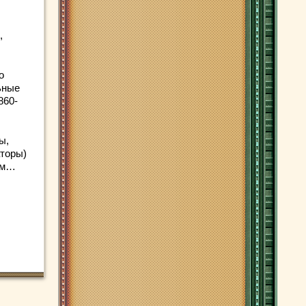
,
о
ьные
860-
ы,
аторы)
ум…