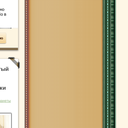
нно
о в
ью
тый
ки
ланеты