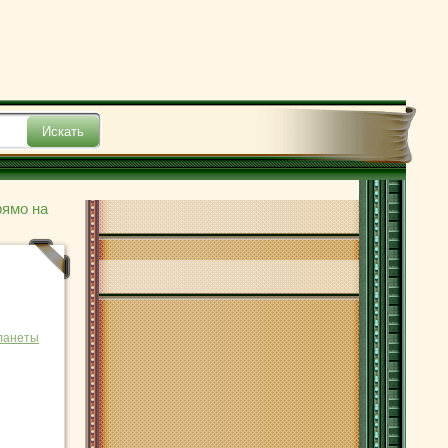
рямо на
ланеты