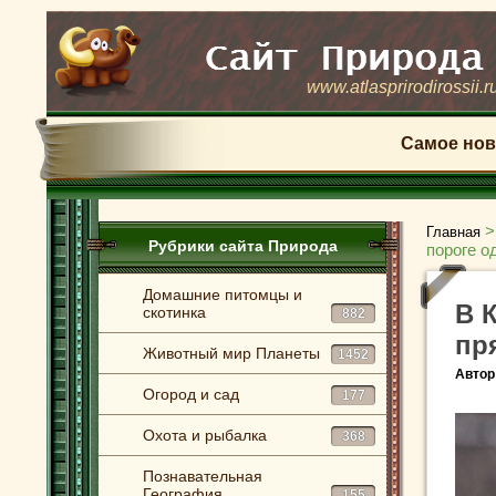
www.atlasprirodirossii.r
Самое нов
Главная
Рубрики сайта Природа
пороге о
Домашние питомцы и
В 
скотинка
882
пр
Животный мир Планеты
1452
Автор
Огород и сад
177
Охота и рыбалка
368
Познавательная
География
155