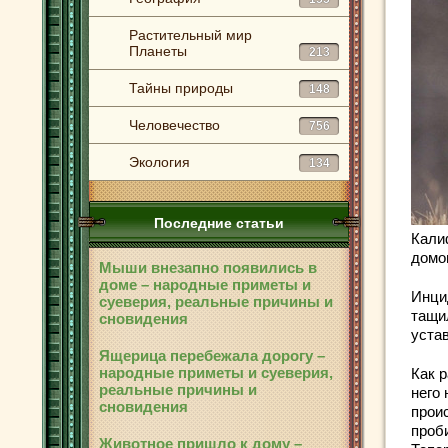
Растительный мир
Планеты
213
Тайны природы
148
Человечество
756
Экология
134
Последние статьи
Кали
домо
Мыши внезапно появились в
доме – народные приметы и
Инци
суеверия, реальные причины и
тащи
сновидения
уста
Ящерица перебежала дорогу –
народные приметы и суеверия,
Как 
реальные причины и
него 
сновидения
прои
проб
Животное пришло к дому –