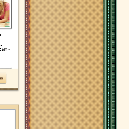
й
у…
сы» -
ью