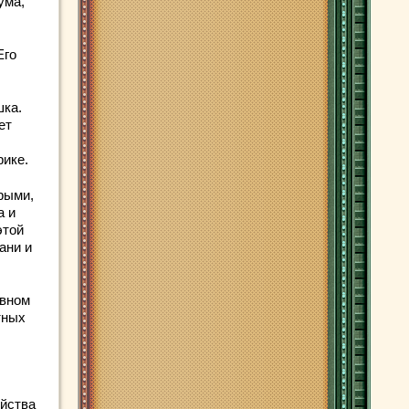
ума,
Его
шка.
ет
рике.
рыми,
а и
этой
ани и
овном
тных
ийства