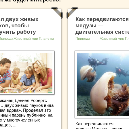
л двух живых
Как передвигаются
ков, чтобы
медузы —
учить работу
двигательная сист
Природа
Животный мир Планеты
Природа
Животный мир П
иканец Дэниел Робертс
… двух живых пауков вида
ная вдова». Проделал это
янный парень публично, на
ах у многочисленных
Как передвигаются
дцев, ...
медузы Медуза – очень