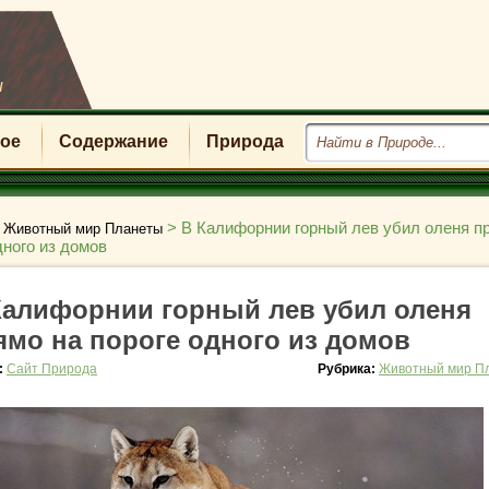
u
ое
Содержание
Природа
>
>
В Калифорнии горный лев убил оленя п
Животный мир Планеты
дного из домов
Калифорнии горный лев убил оленя
ямо на пороге одного из домов
:
Сайт Природа
Рубрика:
Животный мир П