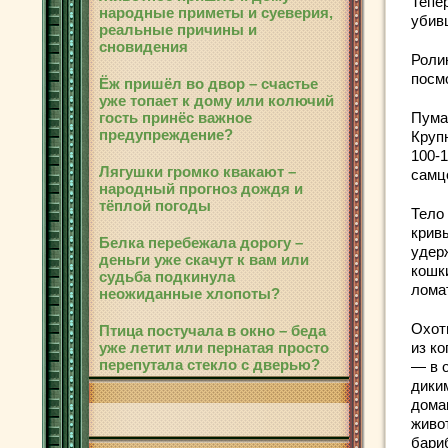
Тепе
народные приметы и суеверия,
убив
реальные причины и
сновидения
Роли
посм
Ёж пришёл во двор – счастье
уже топает к дому или колючий
гость принёс важное
Пума
предупреждение?
Крупн
100-1
Лягушки громко квакают –
самц
народный прогноз дождя и
тёплой погоды
Тело
крив
Белка перебежала дорогу –
удер
деньги уже скачут к вам или
кошк
судьба подкинула
ломат
неожиданные хлопоты?
Охот
Птица постучала в окно – беда
уже летит или пернатая просто
из к
перепутала стекло с дверью?
— в 
дики
домаш
живо
бари