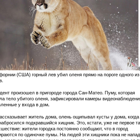
форнии (США) горный лев убил оленя прямо на пороге одного из
в.
дент произошел в пригороде города Сан-Матео. Пуму, которая
ла тело убитого оленя, зафиксировали камеры видеонаблюдени
вленные у входа в дом
.
рассказывает житель дома, олень
ощипывал кусты у дома, когда
набросился подкравшийся хищник. Это, кстати, уже не первое т
сшествие: жители городка постоянно сообщают, что в город
ираются по одиночке пумы. На людей эти хищники пока не напад