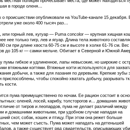
рь местная полиция прочесывает места, где может находиться п
шая в городе оленя…
к о происшествии опубликовали на YouTube-канале 15 декабря. 
отрели уже около 400 тысяч раз…
, или горный лев, кугуар — Puma concolor — крупная хищная ко
ее нее только тигр, лев и ягуар. Длина тела животного составля
80 см при длине хвоста 60-75 см и высоте в холке 61-76 см. Вес
ов до 105 кг — самки мельче. Обитает в Северной и Южной Аме
 у пумы гибкое и удлиненное, лапы невысокие, но широкие с ост
ыми втяжными когтями. Втяжные когти используются для захват
жания добычи, а также для лазания по деревьям. Крепкие зубы 
и приспособлены, чтобы спокойно хватать добычу, разрывать тк
ь кости.
ится пума преимущественно по ночам. Ее рацион состоит в осн
опытных: оленей, лосей, карибу, толсторогов и… домашних живо
отличие от тигров и леопардов, пума не делает различий между
ми и домашними животными, при удобном случае нападая на
ний скот, собак, кошек и птицу. При этом она режет больше
тных, чем может съесть. Пума может нападать на детенышей
балов, а также существует ряд свидетельств, описывающих уб