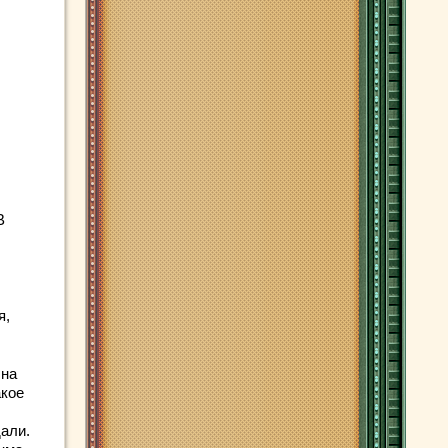
В
я,
 на
акое
али.