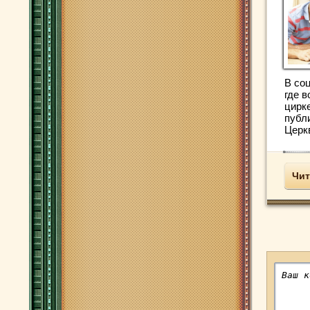
В со
где 
цирк
публ
Церкв
Чит