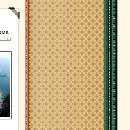
ема
ланеты