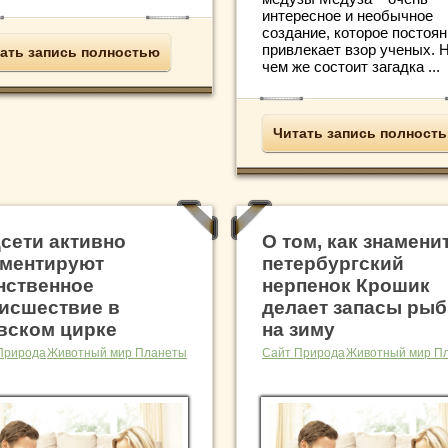
интересное и необычное
создание, которое постоя
привлекает взор ученых. Н
ать запись полностью
чем же состоит загадка ...
Читать запись полност
сети активно
О том, как знамени
ментируют
петербургский
нственное
нерпенок Крошик
исшествие в
делает запасы рыб
вском цирке
на зиму
Природа
Животный мир Планеты
Сайт Природа
Животный мир П