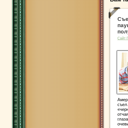
Съе
пау
пол
Сайт 
Амер
съел
«чер
отча
глаз
очеви