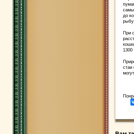
пума
самы
до ко
рыбу
При 
расст
кошки
1300 
Прир
стаи
могу
Понр
Вам та