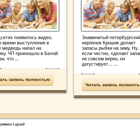
цсетях появилось видео,
Знаменитый петербургски
во время выступления в
нерпенок Крошик делает
е медведь напал на
запасы рыбки на зиму. Н
ику. ЧП произошло в Белой
если честно, «делает запа
и, что ...
не совсем верно, он
дегустирует… ...
ать запись полностью
Читать запись полност