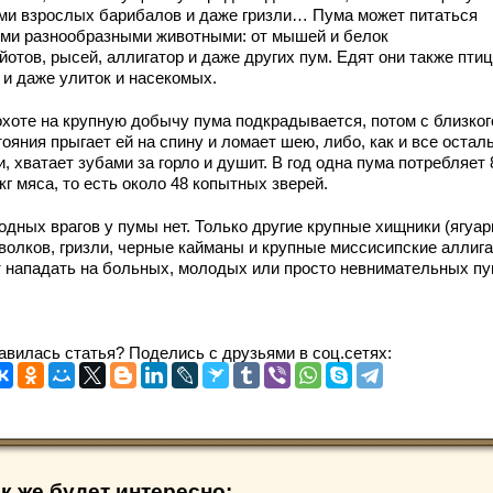
ми взрослых барибалов и даже гризли… Пума может питаться
ми разнообразными животными: от мышей и белок
йотов, рысей, аллигатор и даже других пум. Едят они также птиц
 и даже улиток и насекомых.
охоте на крупную добычу пума подкрадывается, потом с близког
ояния прыгает ей на спину и ломает шею, либо, как и все остал
, хватает зубами за горло и душит. В год одна пума потребляет 
кг мяса, то есть около 48 копытных зверей.
одных врагов у пумы нет. Только другие крупные хищники (ягуар
 волков, гризли, черные кайманы и крупные миссисипские аллиг
т нападать на больных, молодых или просто невнимательных п
авилась статья? Поделись с друзьями в соц.сетях:
к же будет интересно: