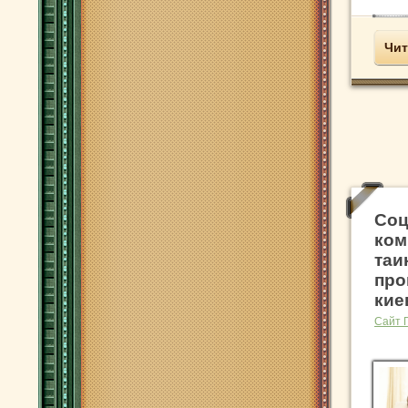
Чит
Соц
ком
таи
про
кие
Сайт 