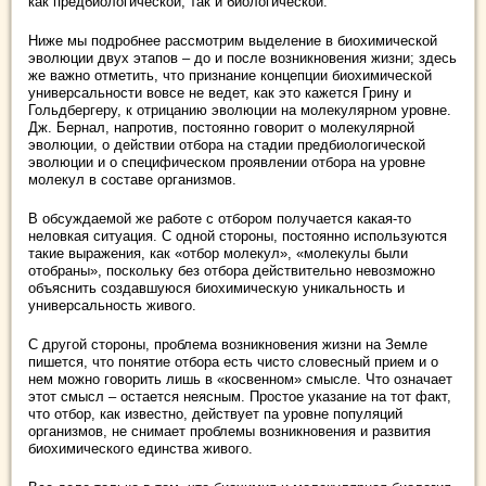
как предбиологической, так и биологической.
Ниже мы подробнее рассмотрим выделение в биохимической
эволюции двух этапов – до и после возникновения жизни; здесь
же важно отметить, что признание концепции биохимической
универсальности вовсе не ведет, как это кажется Грину и
Гольдбергеру, к отрицанию эволюции на молекулярном уровне.
Дж. Бернал, напротив, постоянно говорит о молекулярной
эволюции, о действии отбора на стадии предбиологической
эволюции и о специфическом проявлении отбора на уровне
молекул в составе организмов.
В обсуждаемой же работе с отбором получается какая-то
неловкая ситуация. С одной стороны, постоянно используются
такие выражения, как «отбор молекул», «молекулы были
отобраны», поскольку без отбора действительно невозможно
объяснить создавшуюся биохимическую уникальность и
универсальность живого.
С другой стороны, проблема возникновения жизни на Земле
пишется, что понятие отбора есть чисто словесный прием и о
нем можно говорить лишь в «косвенном» смысле. Что означает
этот смысл – остается неясным. Простое указание на тот факт,
что отбор, как известно, действует па уровне популяций
организмов, не снимает проблемы возникновения и развития
биохимического единства живого.