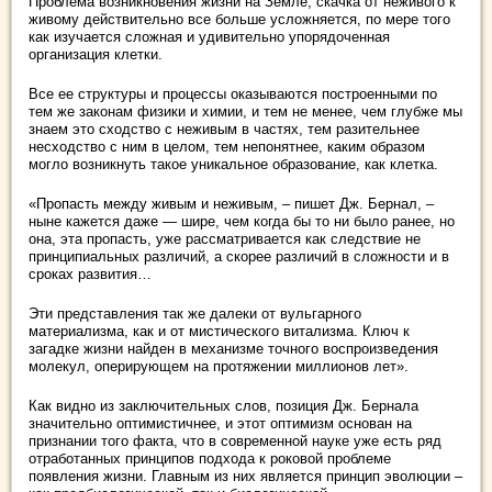
Проблема возникновения жизни на Земле, скачка от неживого к
живому действительно все больше усложняется, по мере того
как изучается сложная и удивительно упорядоченная
организация клетки.
Все ее структуры и процессы оказываются построенными по
тем же законам физики и химии, и тем не менее, чем глубже мы
знаем это сходство с неживым в частях, тем разительнее
несходство с ним в целом, тем непонятнее, каким образом
могло возникнуть такое уникальное образование, как клетка.
«Пропасть между живым и неживым, – пишет Дж. Бернал, –
ныне кажется даже — шире, чем когда бы то ни было ранее, но
она, эта пропасть, уже рассматривается как следствие не
принципиальных различий, а скорее различий в сложности и в
сроках развития…
Эти представления так же далеки от вульгарного
материализма, как и от мистического витализма. Ключ к
загадке жизни найден в механизме точного воспроизведения
молекул, оперирующем на протяжении миллионов лет».
Как видно из заключительных слов, позиция Дж. Бернала
значительно оптимистичнее, и этот оптимизм основан на
признании того факта, что в современной науке уже есть ряд
отработанных принципов подхода к роковой проблеме
появления жизни. Главным из них является принцип эволюции –