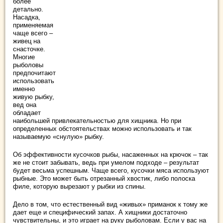
более
детально.
Насадка,
применяемая
чаще всего –
живец на
снасточке.
Многие
рыболовы
предпочитают
использовать
именно
живую рыбку,
вед она
обладает
наибольшей привлекательностью для хищника. Но при
определенных обстоятельствах можно использовать и так
называемую «снулую» рыбку.
Об эффективности кусочков рыбы, насаженных на крючок – так
же не стоит забывать, ведь при умелом подходе – результат
будет весьма успешным. Чаще всего, кусочки мяса используют
рыбные. Это может быть отрезанный хвостик, либо полоска
филе, которую вырезают у рыбки из спины.
Дело в том, что естественный вид «живых» приманок к тому же
дает еще и специфический запах. А хищники достаточно
чувствительны, и это играет на руку рыболовам. Если у вас на