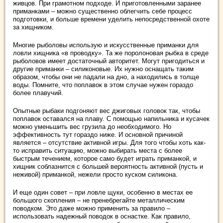
живцов. При грамотном подходе. И приготовленными заранее
приманками – можно существенно облегчить себе процесс
подготовки, и больше времени уделить непосредственной охоте
за хищником.
Многие рыболовы использую и искусственные приманки для
ловли хищника «в проводку». Та же поролоновая рыбка в среде
рыболовов имеет достаточный авторитет. Могут пригодиться и
другие приманки – силиконовые. Их нужно оснащать таким
образом, чтобы они не падали на дно, а находились в толще
воды. Помните, что поплавок в этом случае нужен гораздо
более плавучий.
Опытные рыбаки подгоняют вес джиговых головок так, чтобы
поплавок оставался на плаву. С помощью напильника и кусачек
можно уменьшить вес грузила до необходимого. Но
эффективность тут гораздо ниже. И основной причиной
является – отсутствие активной игры. Для того чтобы хоть как-
то исправить ситуацию, можно выбирать места с более
быстрым течением, которое само будет играть приманкой, и
хищник соблазнится с большей вероятность активной (пусть и
неживой) приманкой, нежели просто куском силикона.
И еще один совет – при ловле щуки, особенно в местах ее
большого скопления – не пренебрегайте металлическим
поводком. Это даже можно применить за правило –
использовать надежный поводок в оснастке. Как правило,