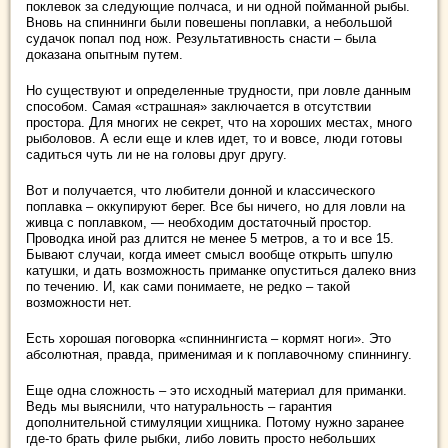
поклевок за следующие полчаса, и ни одной пойманной рыбы.
Вновь на спиннинги были повешены поплавки, а небольшой
судачок попал под нож. Результативность снасти – была
доказана опытным путем.
Но существуют и определенные трудности, при ловле данным
способом. Самая «страшная» заключается в отсутствии
простора. Для многих не секрет, что на хороших местах, много
рыболовов. А если еще и клев идет, то и вовсе, люди готовы
садиться чуть ли не на головы друг другу.
Вот и получается, что любители донной и классического
поплавка – оккупируют берег. Все бы ничего, но для ловли на
живца с поплавком, — необходим достаточный простор.
Проводка иной раз длится не менее 5 метров, а то и все 15.
Бывают случаи, когда имеет смысл вообще открыть шпулю
катушки, и дать возможность приманке опуститься далеко вниз
по течению. И, как сами понимаете, не редко – такой
возможности нет.
Есть хорошая поговорка «спиннингиста – кормят ноги». Это
абсолютная, правда, применимая и к поплавочному спиннингу.
Еще одна сложность – это исходный материал для приманки.
Ведь мы выяснили, что натуральность – гарантия
дополнительной стимуляции хищника. Потому нужно заранее
где-то брать филе рыбки, либо ловить просто небольших