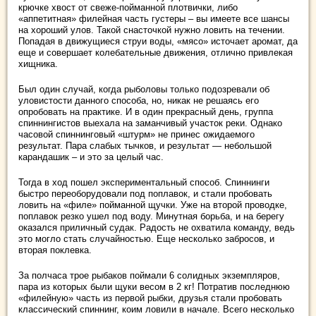
крючке хвост от свеже-пойманной плотвички, либо
«аппетитная» филейная часть густеры – вы имеете все шансы
на хороший улов. Такой снасточкой нужно ловить на течении.
Попадая в движущиеся струи воды, «мясо» источает аромат, да
еще и совершает колебательные движения, отлично привлекая
хищника.
Был один случай, когда рыболовы только подозревали об
уловистости данного способа, но, никак не решаясь его
опробовать на практике. И в один прекрасный день, группа
спиннингистов выехала на заманчивый участок реки. Однако
часовой спиннинговый «штурм» не принес ожидаемого
результат. Пара слабых тычков, и результат — небольшой
карандашик – и это за целый час.
Тогда в ход пошел экспериментальный способ. Спиннинги
быстро переоборудовали под поплавок, и стали пробовать
ловить на «филе» пойманной щучки. Уже на второй проводке,
поплавок резко ушел под воду. Минутная борьба, и на берегу
оказался приличный судак. Радость не охватила команду, ведь
это могло стать случайностью. Еще несколько забросов, и
вторая поклевка.
За полчаса трое рыбаков поймали 6 солидных экземпляров,
пара из которых были щуки весом в 2 кг! Потратив последнюю
«филейную» часть из первой рыбки, друзья стали пробовать
классический спиннинг, коим ловили в начале. Всего несколько