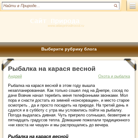
www.atlasprirodirossii.ru
Выберите рубрику блога
Рыбалка на карася весной
Андрей
Охота и рыбалка
Рыбалка на карася весной в этом году вышла
незапланированная. Как только сошел лед на Днепре, сосед по
даче Вовчик начал теребить меня телефонными звонками. Мол
пора и снасти достать из зимней «консервации», и место старое
осмотреть , да и просто посидеть на природе.
На третий день я
сдался и в субботу с утра мы условились пойти на рыбалку.
Погода выдалась дивная. Чуть пригрело солнышко, безветрие и
пятнадцать градусов тепла. Домашние пожелали традиционного
«ни хвоста ни чешуи» и мы распрощались до вечера.
Рыбалка на карася весной