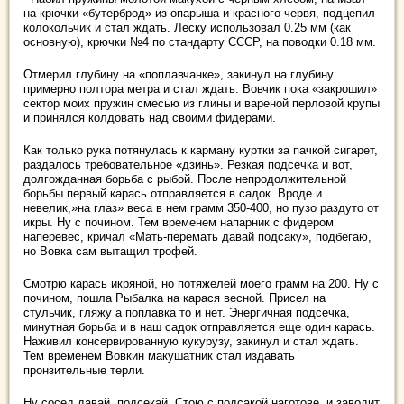
на крючки «бутерброд» из опарыша и красного червя, подцепил
колокольчик и стал ждать. Леску использовал 0.25 мм (как
основную), крючки №4 по стандарту СССР, на поводки 0.18 мм.
Отмерил глубину на «поплавчанке», закинул на глубину
примерно полтора метра и стал ждать. Вовчик пока «закрошил»
сектор моих пружин смесью из глины и вареной перловой крупы
и принялся колдовать над своими фидерами.
Как только рука потянулась к карману куртки за пачкой сигарет,
раздалось требовательное «дзинь». Резкая подсечка и вот,
долгожданная борьба с рыбой. После непродолжительной
борьбы первый карась отправляется в садок. Вроде и
невелик,»на глаз» веса в нем грамм 350-400, но пузо раздуто от
икры. Ну с почином. Тем временем напарник с фидером
наперевес, кричал «Мать-перемать давай подсаку», подбегаю,
но Вовка сам вытащил трофей.
Смотрю карась икряной, но потяжелей моего грамм на 200. Ну с
почином, пошла Рыбалка на карася весной. Присел на
стульчик, гляжу а поплавка то и нет. Энергичная подсечка,
минутная борьба и в наш садок отправляется еще один карась.
Наживил консервированную кукурузу, закинул и стал ждать.
Тем временем Вовкин макушатник стал издавать
пронзительные терли.
Ну сосед давай, подсекай. Стою с подсакой наготове, и заводит