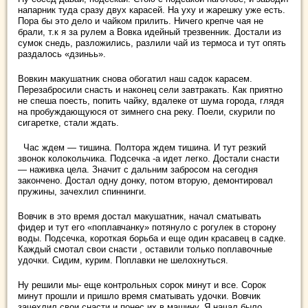
напарник туда сразу двух карасей. На уху и жарешку уже есть.
Пора бы это дело и чайком прилить. Ничего крепче чая не
брали, т.к я за рулем а Вовка идейный трезвенник. Достали из
сумок снедь, разложились, разлили чай из термоса и тут опять
раздалось «дзиньь».
Вовкин макушатник снова обогатил наш садок карасем.
Перезабросили снасть и наконец сели завтракать. Как приятно
не спеша поесть, попить чайку, вдалеке от шума города, глядя
на пробуждающуюся от зимнего сна реку. Поели, скурили по
сигаретке, стали ждать.
Час ждем — тишина. Полтора ждем тишина. И тут резкий
звонок колокольчика. Подсечка -а идет легко. Достали снасти
— наживка цела. Значит с дальним забросом на сегодня
закончено. Достал одну донку, потом вторую, демонтировал
пружины, зачехлил спиннинги.
Вовчик в это время достал макушатник, начал сматывать
фидер и тут его «поплавчанку» потянуло с рогулек в сторону
воды. Подсечка, короткая борьба и еще один красавец в садке.
Каждый смотал свои снасти , оставили только поплавочные
удочки. Сидим, курим. Поплавки не шелохнуться.
Ну решили мы- еще контрольных сорок минут и все. Сорок
минут прошли и пришло время сматывать удочки. Вовчик
зачехлил свои снасти и понес их в машину. Я начал было