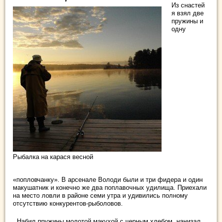
Из снастей
я взял две
пружины и
одну
Рыбалка на карася весной
«попловчанку». В арсенале Володи были и три фидера и один
макушатник и конечно же два поплавочных удилища. Приехали
на место ловли в районе семи утра и удивились полному
отсутствию конкурентов-рыболовов.
Набил пружины молотой макухой с черным хлебом, нанизал