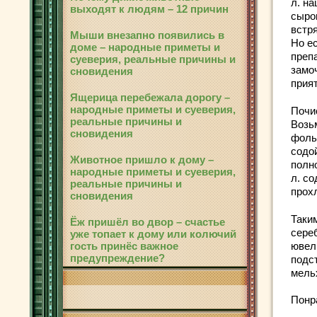
л. н
выходят к людям – 12 причин
сырог
встр
Мыши внезапно появились в
Но е
доме – народные приметы и
препа
суеверия, реальные причины и
замо
сновидения
прият
Ящерица перебежала дорогу –
народные приметы и суеверия,
Почи
реальные причины и
Возь
сновидения
фоль
содо
Животное пришло к дому –
полно
народные приметы и суеверия,
л. со
реальные причины и
прохл
сновидения
Таки
Ёж пришёл во двор – счастье
сере
уже топает к дому или колючий
гость принёс важное
ювел
предупреждение?
подс
мель
Понр