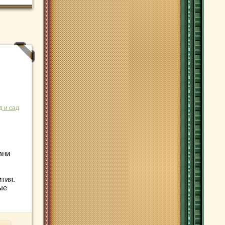
д и сад
зни
ития.
ые