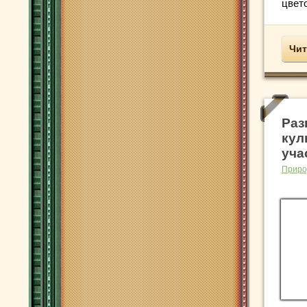
цвето
Чит
Раз
кул
уча
Приро