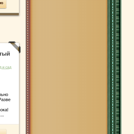
ью
тый
д и сад
льно
Разве
ока!
..