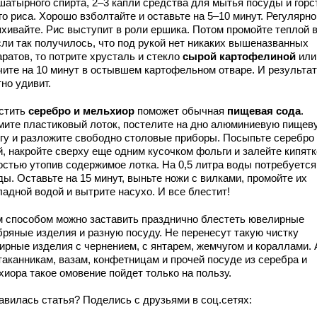
ашатырного спирта, 2–3 капли средства для мытья посуды и горс
о риса. Хорошо взболтайте и оставьте на 5–10 минут. Регулярно
яхивайте. Рис выступит в роли ершика. Потом промойте теплой 
сли так получилось, что под рукой нет никаких вышеназванных
ратов, то потрите хрусталь и стекло
сырой картофелиной
или
чите на 10 минут в остывшем картофельном отваре. И результат
но удивит.
стить
серебро и мельхиор
поможет обычная
пищевая сода
.
мите пластиковый лоток, постелите на дно алюминиевую пищев
гу и разложите свободно столовые приборы. Посыпьте серебро
й, накройте сверху еще одним кусочком фольги и залейте кипятк
стью утопив содержимое лотка. На 0,5 литра воды потребуется 
ды. Оставьте на 15 минут, выньте ножи с вилками, промойте их
адной водой и вытрите насухо. И все блестит!
м способом можно заставить празднично блестеть ювелирные
бряные изделия и разную посуду. Не перенесут такую чистку
ирные изделия с чернением, с янтарем, жемчугом и кораллами. 
таканникам, вазам, конфетницам и прочей посуде из серебра и
хиора такое омовение пойдет только на пользу.
авилась статья? Поделись с друзьями в соц.сетях: