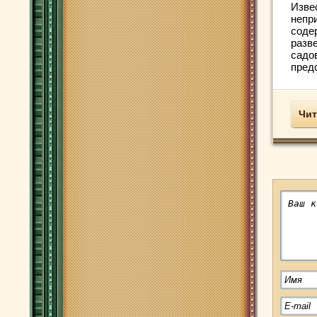
Изве
непр
соде
разв
садо
предс
Чит