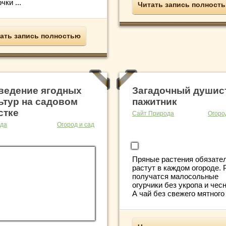
чки ...
Читать запись полност
ать запись полностью
ведение ягодных
Загадочный душис
ьтур на садовом
пажитник
стке
Сайт Природа
Огоро
да
Огород и сад
Пряные растения обязате
растут в каждом огороде. 
получатся малосольные
огурчики без укропа и чесн
А чай без свежего мятного .