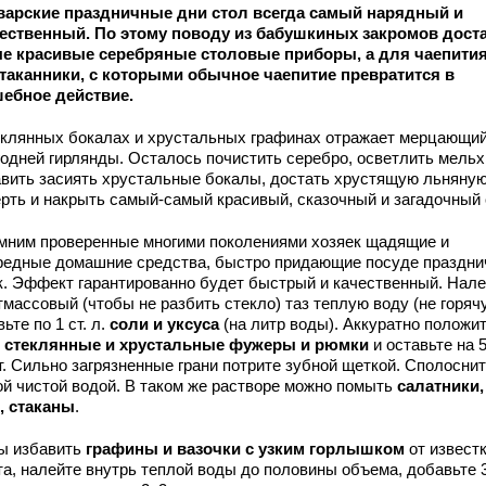
варские праздничные дни стол всегда самый нарядный и
ественный. По этому поводу из бабушкиных закромов дост
е красивые серебряные столовые приборы, а для чаепития
таканники, с которыми обычное чаепитие превратится в
ебное действие.
еклянных бокалах и хрустальных графинах отражает мерцающий
годней гирлянды. Осталось почистить серебро, осветлить мельх
авить засиять хрустальные бокалы, достать хрустящую льняну
ерть и накрыть самый-самый красивый, сказочный и загадочный 
мним проверенные многими поколениями хозяек щадящие и
редные домашние средства, быстро придающие посуде праздн
к. Эффект гарантированно будет быстрый и качественный. Нале
массовый (чтобы не разбить стекло) таз теплую воду (не горячу
ьте по 1 ст. л.
соли и уксуса
(на литр воды). Аккуратно положит
к
стеклянные и хрустальные фужеры и рюмки
и оставьте на 
т. Сильно загрязненные грани потрите зубной щеткой. Сполосни
ой чистой водой. В таком же растворе можно помыть
салатники,
, стаканы
.
ы избавить
графины и вазочки с узким горлышком
от извест
а, налейте внутрь теплой воды до половины объема, добавьте 3