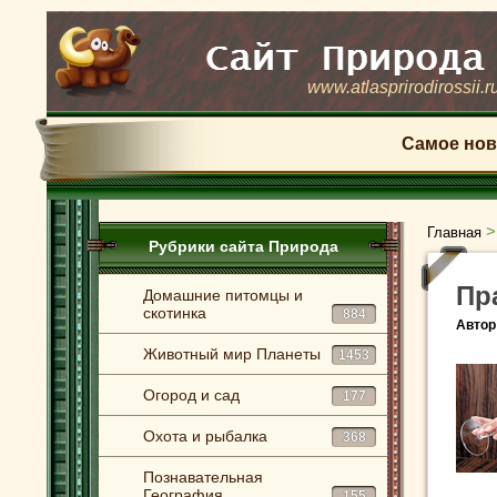
www.atlasprirodirossii.r
Самое нов
Главная
Рубрики сайта Природа
Пр
Домашние питомцы и
скотинка
884
Автор
Животный мир Планеты
1453
Огород и сад
177
Охота и рыбалка
368
Познавательная
География
155