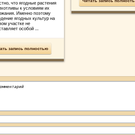
Читать запись полност
стно, что ягодные растения
ихотливы к условиям их
ржания. Именно поэтому
едение ягодных культур на
вом участке не
тавляет особой ...
ать запись полностью