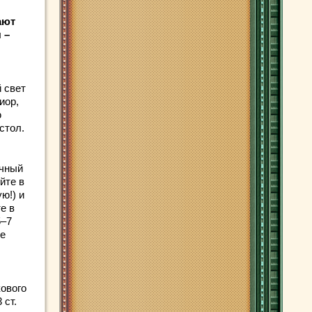
ают
 –
 свет
иор,
ю
стол.
ичный
йте в
ю!) и
е в
5–7
те
кового
 ст.