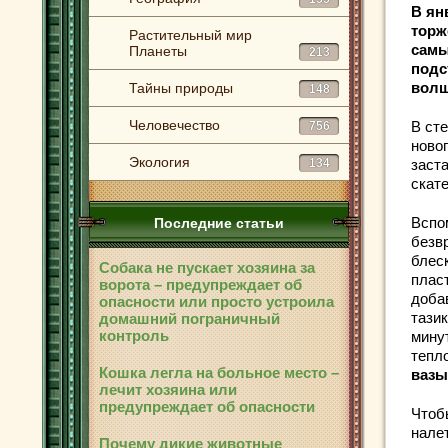
В ян
торж
Растительный мир
самы
Планеты
213
подс
волш
Тайны природы
148
Человечество
В
ст
756
ново
Экология
134
заст
скат
Вспо
Последние статьи
безв
блес
Собака не пускает хозяина за
пласт
ворота – предупреждает об
добав
опасности или просто устроила
тази
домашний пограничный
контроль
мину
тепл
Кошка легла на больное место –
вазы
лечит хозяина или
предупреждает об опасности
Чтоб
налет
Почему дикие животные