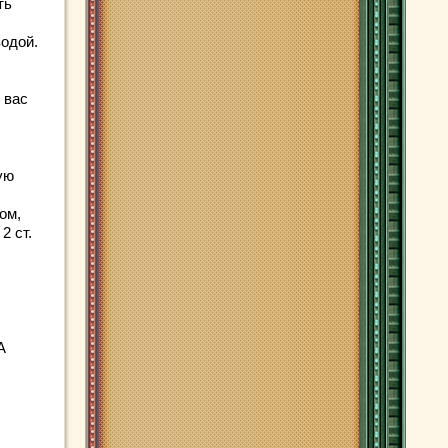
ть
водой.
 вас
ую
ом,
2 ст.
А