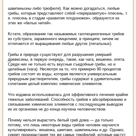
шампиньоны либо трюфеля). Как можно догадаться, любые
грибы, которые представляют собой «переразвитую» плесень, т.
е. плесень в стадии «развития плодоножки», образуются из
этих же «белых нитей».
Кстати, образование так называемых галлюциногенных грибов
из субстрата, зараженного мицелием, в принципе, ничем не
отличается от выращивания любых других (легальных).
Грибы в природе существуют для разрушения умершей
древесины, в первую очередь, такие, как чага, вешенки, опята.
Среди них не только есть вкусные съедобные грибы, но и
целебные (чага). Несмотря на то, что примерно 90 процентов
грибов состоят из воды, которая является универсальным
природным растворителем, грибы содержат в удивительном
сочетании целый комплекс химических элементов.
Что издавна использовалась для эффективного лечения крайне
тяжелых заболеваний. Способность грибов к абсорбированию и
связыванию химических элементов с последующим выводом
их из организма не до конца изучена человечеством.
Почему нельзя вырастить белый гриб дома — да только
потому, что лишь некоторые виды грибов человек научился
культивировать: вешенка, шиитаке, шампиньоны и др. Однако,
секрет произрастания тех же самых трюфелей, которые растут