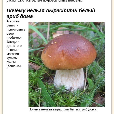
расположилась белым покровом опять плесень.
Почему нельзя вырастить белый
гриб дома
А вот вы
решили
приготовить
свое
любимое
блюдо и
для этого
пошли в
магазин
купить
грибы
(вешенки,
Почему нельзя вырастить белый гриб дома