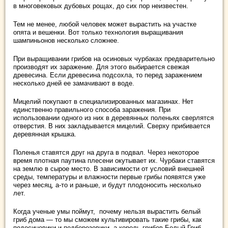
в многовековых дубовых рощах, до сих пор неизвестен.
Тем не менее, любой человек может вырастить на участке
опята и вешенки. Вот только технология выращивания
шампиньонов несколько сложнее.
При выращивании грибов на осиновых чурбаках предварительно
производят их заражение. Для этого выбирается свежая
древесина. Если древесина подсохла, то перед заражением
несколько дней ее замачивают в воде.
Мицелий покупают в специализированных магазинах. Нет
единственно правильного способа заражения. При
использовании одного из них в деревянных поленьях сверлятся
отверстия. В них закладывается мицелий. Сверху прибивается
деревянная крышка.
Поленья ставятся друг на друга в подвал. Через некоторое
время плотная паутина плесени окутывает их. Чурбаки ставятся
на землю в сырое место. В зависимости от условий внешней
среды, температуры и влажности первые грибы появятся уже
через месяц, а-то и раньше, и будут плодоносить несколько
лет.
Когда ученые умы поймут, почему нельзя вырастить белый
гриб дома — то мы сможем культивировать такие грибы, как
подосиновики и подберезовики, а король грибов Белый Гриб —