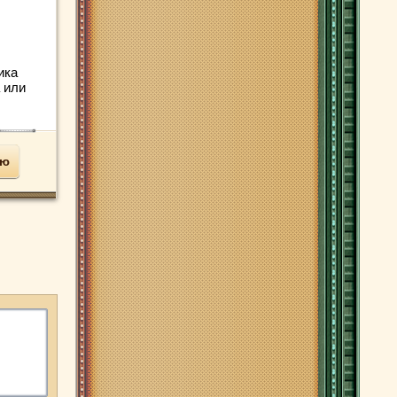
ика
 или
ью