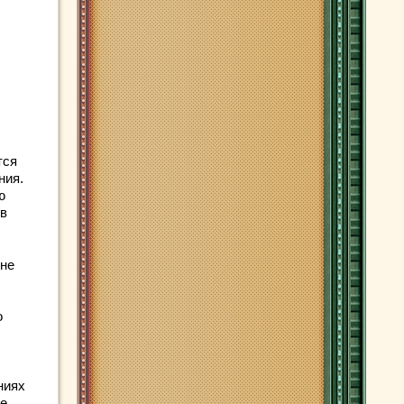
тся
ния.
ю
ов
 не
о
ниях
ые