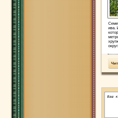
Семе
ива. 
кото
метр
хруп
округ
Чит