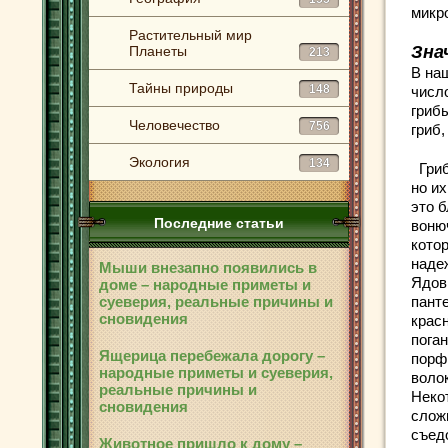
микр
Растительный мир
Зна
Планеты
213
В на
Тайны природы
148
числ
гриб
Человечество
756
гриб,
Экология
134
Гриб
но и
это б
Последние статьи
воню
кото
наде
Мыши внезапно появились в
Ядов
доме – народные приметы и
суеверия, реальные причины и
пант
сновидения
крас
пога
Ящерица перебежала дорогу –
порф
народные приметы и суеверия,
воло
реальные причины и
Неко
сновидения
слож
съед
Животное пришло к дому –