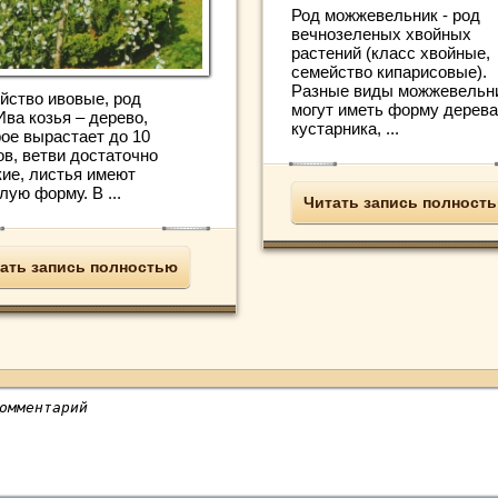
Род можжевельник - род
вечнозеленых хвойных
растений (класс хвойные,
семейство кипарисовые).
Разные виды можжевельн
йство ивовые, род
могут иметь форму дерева
Ива козья – дерево,
кустарника, ...
рое вырастает до 10
ов, ветви достаточно
кие, листья имеют
лую форму. В ...
Читать запись полност
ать запись полностью