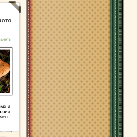
фото
ланеты
ных и
тории
емен