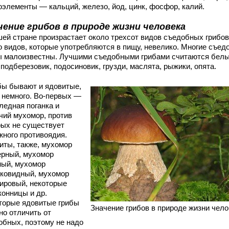
оэлементы — кальций, железо, йод, цинк, фосфор, калий.
чение грибов в природе жизни человека
шей стране произрастает около трехсот видов съедобных грибов
о видов, которые употребляются в пищу, невелико. Многие съе
ы малоизвестны. Лучшими съедобными грибами считаются бел
 подберезовик, подосиновик, грузди, маслята, рыжики, опята.
ы бывают и ядовитые,
х немного. Во-первых —
ледная поганка и
чий мухомор, против
рых не существует
жного противоядия.
иты, также, мухомор
ерный, мухомор
ный, мухомор
нковидный, мухомор
ировый, некоторые
конницы и др.
торые ядовитые грибы
Значение грибов в природе жизни чело
но отличить от
обных, поэтому не надо