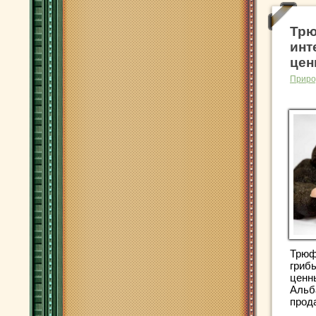
Тр
инт
цен
Приро
Трюф
гриб
ценн
Альб
прода