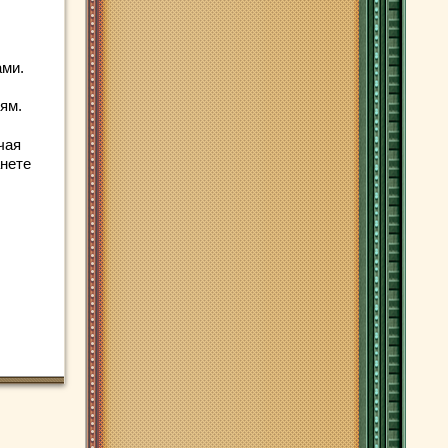
ами.
ям.
чая
анете