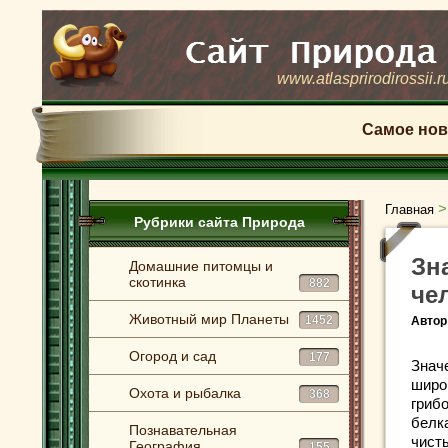
www.atlasprirodirossii.r
Самое нов
Главная
Рубрики сайта Природа
Зн
Домашние питомцы и
скотинка
882
че
Животный мир Планеты
1452
Автор
Огород и сад
177
Знач
широ
Охота и рыбалка
368
грибо
белк
Познавательная
чист
География
155