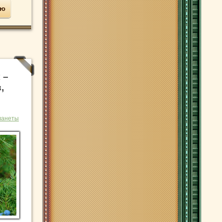
ью
 –
,
ланеты