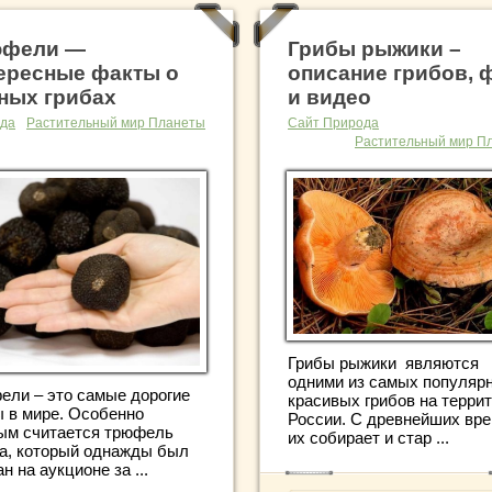
юфели —
Грибы рыжики –
ересные факты о
описание грибов, 
ных грибах
и видео
да
Растительный мир Планеты
Сайт Природа
Растительный мир П
Грибы рыжики являются
одними из самых популяр
ели – это самые дорогие
красивых грибов на терри
ы в мире. Особенно
России. С древнейших вр
ым считается трюфель
их собирает и стар ...
а, который однажды был
н на аукционе за ...