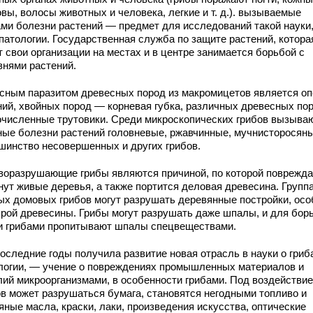
вы, волосы животных и человека, легкие и т. д.). вызываемые
ами болезни растений — предмет для исследований такой науки,
патологии. Государственная служба по защите растений, котора
 свои организации на местах и в центре занимается борьбой с
знями растений.
ным паразитом древесных пород из макромицетов является оп
ний, хвойных пород — корневая губка, различных древесных по
очисленные трутовики. Среди микроскопических грибов вызыва
ные болезни растений головневые, ржавчинные, мучнисторосяны
шинство несовершенных и других грибов.
оразрушающие грибы являются причиной, по которой поврежд
нут живые деревья, а также портится деловая древесина. Групп
ых домовых грибов могут разрушать деревянные постройки, осо
ырой древесины. Грибы могут разрушать даже шпалы, и для бор
и грибами пропитывают шпалы спецвеществами.
оследние годы получила развитие новая отрасль в науки о гриб
логии, — учение о повреждениях промышленных материалов и
лий микроорганизмами, в особенности грибами. Под воздействи
ов может разрушаться бумага, становятся негодными топливо и
яные масла, краски, лаки, произведения искусства, оптические