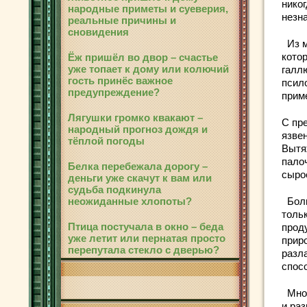
нико
народные приметы и суеверия,
незн
реальные причины и
сновидения
Из м
кото
Ёж пришёл во двор – счастье
уже топает к дому или колючий
галл
гость принёс важное
псил
предупреждение?
прим
Лягушки громко квакают –
С пр
народный прогноз дождя и
язве
тёплой погоды
Вытя
пало
Белка перебежала дорогу –
сыро
деньги уже скачут к вам или
судьба подкинула
неожиданные хлопоты?
Боль
толь
Птица постучала в окно – беда
проду
уже летит или пернатая просто
прир
перепутала стекло с дверью?
разл
спос
Мног
и ра