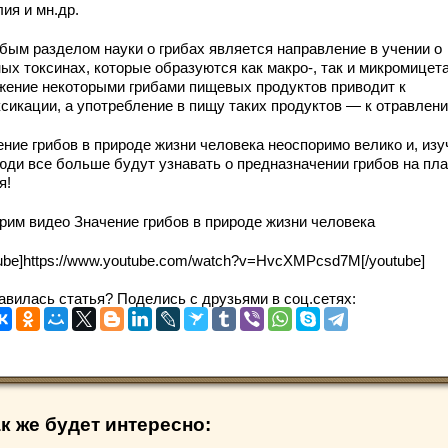
ия и мн.др.
ым разделом науки о грибах является направление в учении о
ых токсинах, которые образуются как макро-, так и микромицет
жение некоторыми грибами пищевых продуктов приводит к
ксикации, а употребление в пищу таких продуктов — к отравлени
ение грибов в природе жизни человека неоспоримо велико и, изу
люди все больше будут узнавать о предназначении грибов на пл
я!
рим видео Значение грибов в природе жизни человека
tube]https://www.youtube.com/watch?v=HvcXMPcsd7M[/youtube]
авилась статья? Поделись с друзьями в соц.сетях:
к же будет интересно: