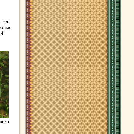
. Но
добные
ый
века