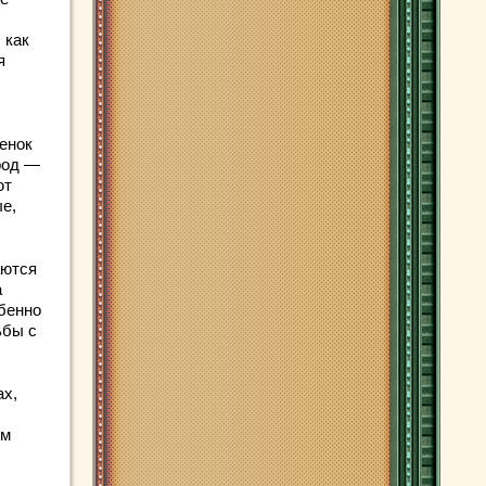
 как
я
енок
род —
ют
е,
аются
а
бенно
ьбы с
ах,
ем