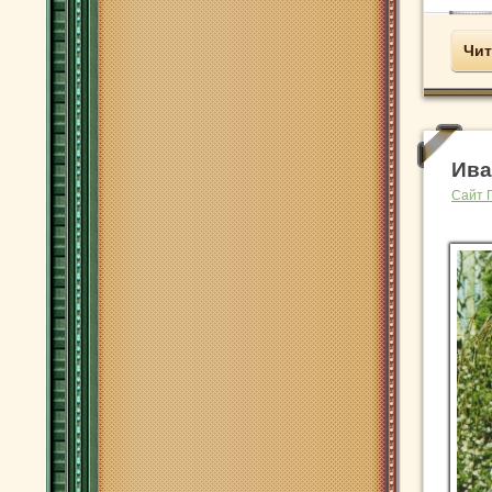
Чит
Ива
Сайт 