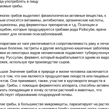
гда употреблять в пищу
акомые грибы.
ногих грибов выделяют физиологически активные вещества, к
рым относятся витамины, антибиотики, органические кислоты,
юциногены, ряд ферментных препаратов и т.д. Псилоцин и
оцибин, которые продуцируются грибами рода Psilocybe, врачи
еняют для лечения психзаболеваний.
епаратами из чаги увеличивается сопротивляемость раку и леча
нные болезни, гастриты и другие желудочно-кишечные заболева
жки из некоторых видов негниючников подавляют туберкулезну
чку. Руссулин, фермент, который вырабатывается одним из вид
ежек, использув при производстве сыров.
шое Значение грибов в природе и жизни человека заключается
ко в том, что они являются продуцентами лекарств или пищевых
ктов. Они принимают, также, участие в круговороте веществ в
оде. Грибы, с помощью ферментного аппарата, способны активн
агать попадающие в почву остатки растений и животных, что
обствует образованию плодородной почвы.
ие грибы, в большинстве микромицеты, паразитируют на расте
зных органах животных и человека (грибы поражают ногти, кожн