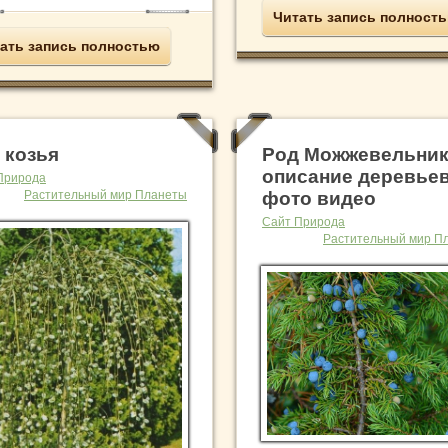
Читать запись полност
ать запись полностью
 козья
Род Можжевельник
описание деревьев
Природа
Растительный мир Планеты
фото видео
Сайт Природа
Растительный мир П