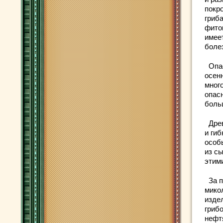
покро
гриб
фито
имеет
боле
Опас
осен
мног
опас
боль
Древ
и гиб
особ
из с
этим
За п
мико
изде
гриб
нефт