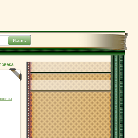
ловека
ланеты
ы