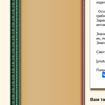
издел
Особ
грибн
Зара
инто
Знач
их, 
Земл
Смот
[you
Понр
Вам та